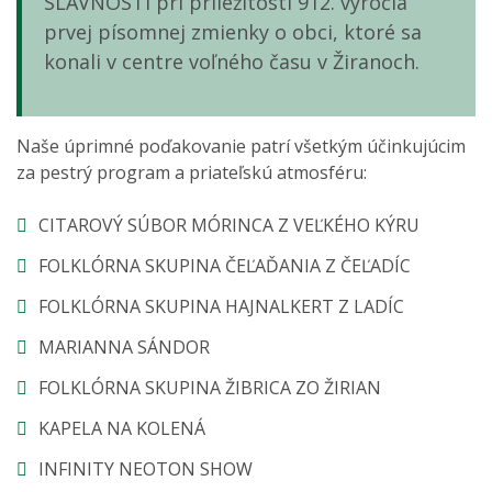
SLÁVNOSTI pri príležitosti 912. výročia
prvej písomnej zmienky o obci, ktoré sa
konali v centre voľného času v Žiranoch.
Naše úprimné poďakovanie patrí všetkým účinkujúcim
za pestrý program a priateľskú atmosféru:
CITAROVÝ SÚBOR MÓRINCA Z VEĽKÉHO KÝRU
FOLKLÓRNA SKUPINA ČEĽAĎANIA Z ČEĽADÍC
FOLKLÓRNA SKUPINA HAJNALKERT Z LADÍC
MARIANNA SÁNDOR
FOLKLÓRNA SKUPINA ŽIBRICA ZO ŽIRIAN
KAPELA NA KOLENÁ
INFINITY NEOTON SHOW