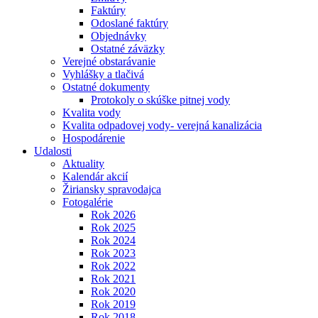
Faktúry
Odoslané faktúry
Objednávky
Ostatné záväzky
Verejné obstarávanie
Vyhlášky a tlačivá
Ostatné dokumenty
Protokoly o skúške pitnej vody
Kvalita vody
Kvalita odpadovej vody- verejná kanalizácia
Hospodárenie
Udalosti
Aktuality
Kalendár akcií
Žiriansky spravodajca
Fotogalérie
Rok 2026
Rok 2025
Rok 2024
Rok 2023
Rok 2022
Rok 2021
Rok 2020
Rok 2019
Rok 2018