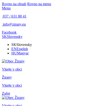
Rovno na obsah
Rovno na menu
Menu
037 / 631 88 41
info@zirany.eu
Facebook
SK
Slovensky
SK
Slovensky
EN
English
HU
Magyar
Vitajte v obci
Žirany
Vitajte v obci
Zsére
Vitajte v obci