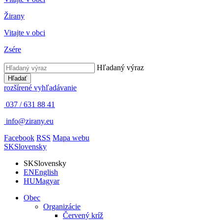
Žirany
Vitajte v obci
Zsére
Hľadaný výraz
Hľadať
rozšírené vyhľadávanie
037 / 631 88 41
info@zirany.eu
Facebook
RSS
Mapa webu
SK
Slovensky
SK
Slovensky
EN
English
HU
Magyar
Obec
Organizácie
Červený kríž