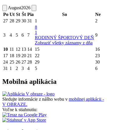
August
2026
Po
Ut
St
Št
Pia
So
Ne
27
28
29
30
31
1
2
8
1
3
4
5
6
7
9
RODINNÝ ŠPORTOVÝ DEŇ
Zobraziť všetky záznamy z dňa
10
11
12
13
14
15
16
17
18
19
20
21
22
23
24
25
26
27
28
29
30
31
1
2
3
4
5
6
Mobilná aplikácia
Sledujte informácie z nášho webu v
mobilnej aplikácii -
V OBRAZE.
Voľne k stiahnutiu: