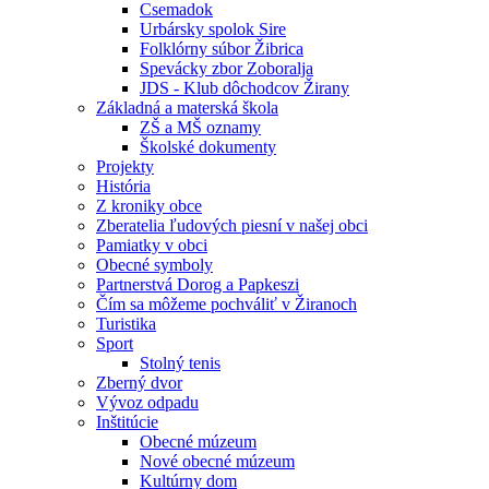
Csemadok
Urbársky spolok Sire
Folklórny súbor Žibrica
Spevácky zbor Zoboralja
JDS - Klub dôchodcov Žirany
Základná a materská škola
ZŠ a MŠ oznamy
Školské dokumenty
Projekty
História
Z kroniky obce
Zberatelia ľudových piesní v našej obci
Pamiatky v obci
Obecné symboly
Partnerstvá Dorog a Papkeszi
Čím sa môžeme pochváliť v Žiranoch
Turistika
Sport
Stolný tenis
Zberný dvor
Vývoz odpadu
Inštitúcie
Obecné múzeum
Nové obecné múzeum
Kultúrny dom