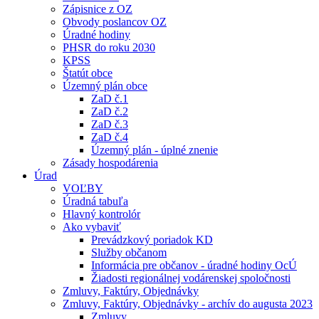
Zápisnice z OZ
Obvody poslancov OZ
Úradné hodiny
PHSR do roku 2030
KPSS
Štatút obce
Územný plán obce
ZaD č.1
ZaD č.2
ZaD č.3
ZaD č.4
Územný plán - úplné znenie
Zásady hospodárenia
Úrad
VOĽBY
Úradná tabuľa
Hlavný kontrolór
Ako vybaviť
Prevádzkový poriadok KD
Služby občanom
Informácia pre občanov - úradné hodiny OcÚ
Žiadosti regionálnej vodárenskej spoločnosti
Zmluvy, Faktúry, Objednávky
Zmluvy, Faktúry, Objednávky - archív do augusta 2023
Zmluvy