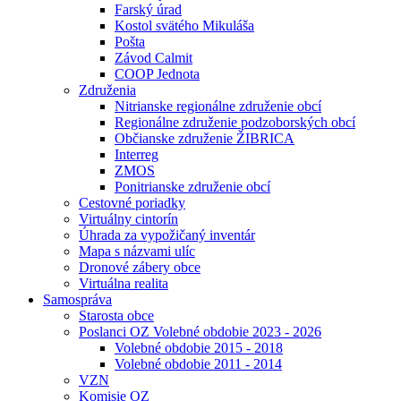
Farský úrad
Kostol svätého Mikuláša
Pošta
Závod Calmit
COOP Jednota
Združenia
Nitrianske regionálne združenie obcí
Regionálne združenie podzoborských obcí
Občianske združenie ŽIBRICA
Interreg
ZMOS
Ponitrianske združenie obcí
Cestovné poriadky
Virtuálny cintorín
Úhrada za vypožičaný inventár
Mapa s názvami ulíc
Dronové zábery obce
Virtuálna realita
Samospráva
Starosta obce
Poslanci OZ Volebné obdobie 2023 - 2026
Volebné obdobie 2015 - 2018
Volebné obdobie 2011 - 2014
VZN
Komisie OZ