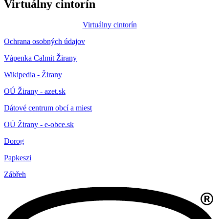
Virtuálny cintorín
Virtuálny cintorín
Ochrana osobných údajov
Vápenka Calmit Žirany
Wikipedia - Žirany
OÚ Žirany - azet.sk
Dátové centrum obcí a miest
OÚ Žirany - e-obce.sk
Dorog
Papkeszi
Zábřeh