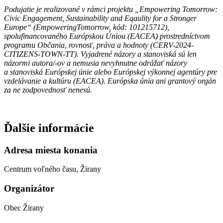
Podujatie je realizované v rámci projektu „Empowering Tomorrow:
Civic Engagement, Sustainability and Eqaulity for a Stronger
Europe“ (EmpoweringTomorrow, kód: 101215712),
spolufinancovaného Európskou Úniou (EACEA) prostredníctvom
programu Občania, rovnosť, práva a hodnoty (CERV-2024-
CITIZENS-TOWN-TT). Vyjadrené názory a stanoviská sú len
názormi autora/-ov a nemusia nevyhnutne odrážať názory
a stanoviská Európskej únie alebo Európskej výkonnej agentúry pre
vzdelávanie a kultúru (EACEA). Európska únia ani grantový orgán
za ne zodpovednosť nenesú.
Ďalšie informácie
Adresa miesta konania
Centrum voľného času, Žirany
Organizátor
Obec Žirany