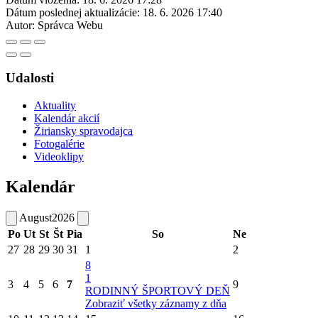
Dátum poslednej aktualizácie:
18. 6. 2026 17:40
Autor:
Správca Webu
Udalosti
Aktuality
Kalendár akcií
Žiriansky spravodajca
Fotogalérie
Videoklipy
Kalendár
August
2026
Po
Ut
St
Št
Pia
So
Ne
27
28
29
30
31
1
2
8
1
3
4
5
6
7
9
RODINNÝ ŠPORTOVÝ DEŇ
Zobraziť všetky záznamy z dňa