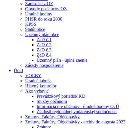
Zápisnice z OZ
Obvody poslancov OZ
Úradné hodiny
PHSR do roku 2030
KPSS
Štatút obce
Územný plán obce
ZaD č.1
ZaD č.2
ZaD č.3
ZaD č.4
Územný plán - úplné znenie
Zásady hospodárenia
Úrad
VOĽBY
Úradná tabuľa
Hlavný kontrolór
Ako vybaviť
Prevádzkový poriadok KD
Služby občanom
Informácia pre občanov - úradné hodiny OcÚ
Žiadosti regionálnej vodárenskej spoločnosti
Zmluvy, Faktúry, Objednávky
Zmluvy, Faktúry, Objednávky - archív do augusta 2023
Zmluvy