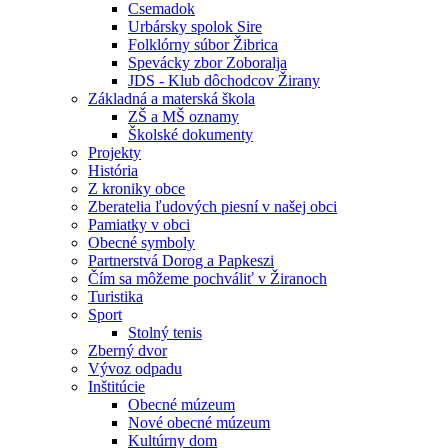
Csemadok
Urbársky spolok Sire
Folklórny súbor Žibrica
Spevácky zbor Zoboralja
JDS - Klub dôchodcov Žirany
Základná a materská škola
ZŠ a MŠ oznamy
Školské dokumenty
Projekty
História
Z kroniky obce
Zberatelia ľudových piesní v našej obci
Pamiatky v obci
Obecné symboly
Partnerstvá Dorog a Papkeszi
Čím sa môžeme pochváliť v Žiranoch
Turistika
Sport
Stolný tenis
Zberný dvor
Vývoz odpadu
Inštitúcie
Obecné múzeum
Nové obecné múzeum
Kultúrny dom