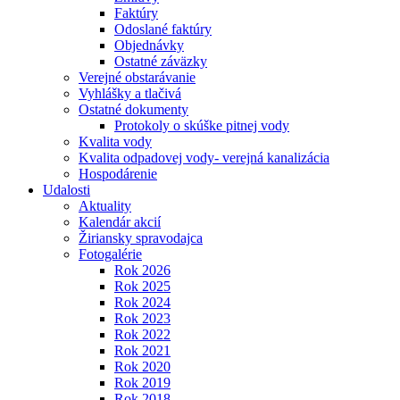
Faktúry
Odoslané faktúry
Objednávky
Ostatné záväzky
Verejné obstarávanie
Vyhlášky a tlačivá
Ostatné dokumenty
Protokoly o skúške pitnej vody
Kvalita vody
Kvalita odpadovej vody- verejná kanalizácia
Hospodárenie
Udalosti
Aktuality
Kalendár akcií
Žiriansky spravodajca
Fotogalérie
Rok 2026
Rok 2025
Rok 2024
Rok 2023
Rok 2022
Rok 2021
Rok 2020
Rok 2019
Rok 2018