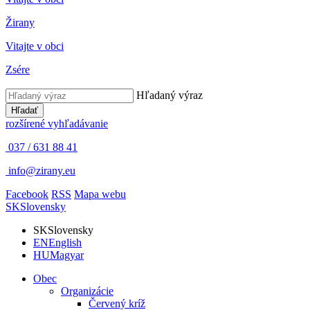
Žirany
Vitajte v obci
Zsére
Hľadaný výraz
Hľadať
rozšírené vyhľadávanie
037 / 631 88 41
info@zirany.eu
Facebook
RSS
Mapa webu
SK
Slovensky
SK
Slovensky
EN
English
HU
Magyar
Obec
Organizácie
Červený kríž