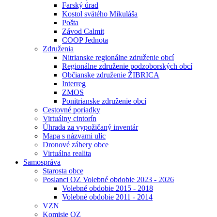
Farský úrad
Kostol svätého Mikuláša
Pošta
Závod Calmit
COOP Jednota
Združenia
Nitrianske regionálne združenie obcí
Regionálne združenie podzoborských obcí
Občianske združenie ŽIBRICA
Interreg
ZMOS
Ponitrianske združenie obcí
Cestovné poriadky
Virtuálny cintorín
Úhrada za vypožičaný inventár
Mapa s názvami ulíc
Dronové zábery obce
Virtuálna realita
Samospráva
Starosta obce
Poslanci OZ Volebné obdobie 2023 - 2026
Volebné obdobie 2015 - 2018
Volebné obdobie 2011 - 2014
VZN
Komisie OZ