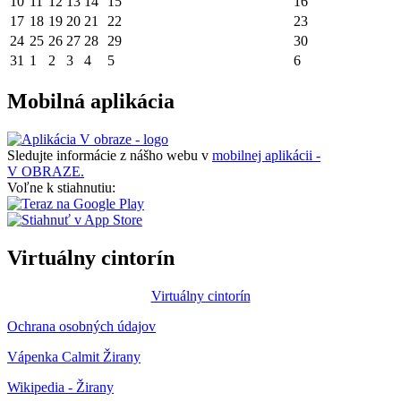
10
11
12
13
14
15
16
17
18
19
20
21
22
23
24
25
26
27
28
29
30
31
1
2
3
4
5
6
Mobilná aplikácia
Sledujte informácie z nášho webu v
mobilnej aplikácii -
V OBRAZE.
Voľne k stiahnutiu:
Virtuálny cintorín
Virtuálny cintorín
Ochrana osobných údajov
Vápenka Calmit Žirany
Wikipedia - Žirany