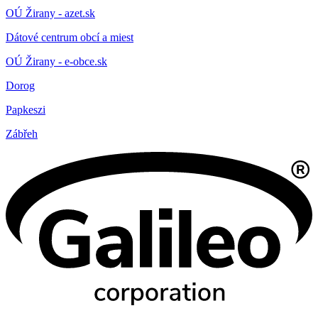
OÚ Žirany - azet.sk
Dátové centrum obcí a miest
OÚ Žirany - e-obce.sk
Dorog
Papkeszi
Zábřeh