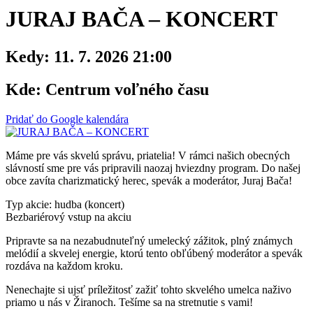
JURAJ BAČA – KONCERT
Kedy:
11. 7. 2026 21:00
Kde:
Centrum voľného času
Pridať do Google kalendára
Máme pre vás skvelú správu, priatelia! V rámci našich obecných
slávností sme pre vás pripravili naozaj hviezdny program. Do našej
obce zavíta charizmatický herec, spevák a moderátor, Juraj Bača!
Typ akcie: hudba (koncert)
Bezbariérový vstup na akciu
Pripravte sa na nezabudnuteľný umelecký zážitok, plný známych
melódií a skvelej energie, ktorú tento obľúbený moderátor a spevák
rozdáva na každom kroku.
Nenechajte si ujsť príležitosť zažiť tohto skvelého umelca naživo
priamo u nás v Žiranoch. Tešíme sa na stretnutie s vami!