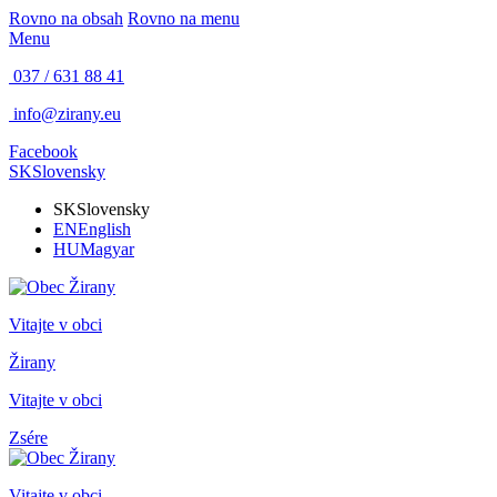
Rovno na obsah
Rovno na menu
Menu
037 / 631 88 41
info@zirany.eu
Facebook
SK
Slovensky
SK
Slovensky
EN
English
HU
Magyar
Vitajte v obci
Žirany
Vitajte v obci
Zsére
Vitajte v obci