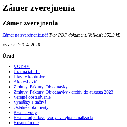
Zámer zverejnenia
Zámer zverejnenia
Zámer na zverejnenie.pdf
Typ: PDF dokument, Veľkosť: 352.3 kB
Vyvesené: 9. 4. 2026
Úrad
VOĽBY
Úradná tabuľa
Hlavný kontrolór
Ako vybaviť
Zmluvy, Faktúry, Objednávky
Zmluvy, Faktúry, Objednávky - archív do augusta 2023
Verejné obstarávanie
Vyhlášky a tlačivá
Ostatné dokumenty
Kvalita vody
Kvalita odpadovej vody- verejná kanalizácia
Hospodárenie