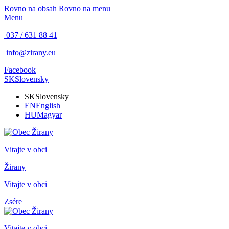
Rovno na obsah
Rovno na menu
Menu
037 / 631 88 41
info@zirany.eu
Facebook
SK
Slovensky
SK
Slovensky
EN
English
HU
Magyar
Vitajte v obci
Žirany
Vitajte v obci
Zsére
Vitajte v obci