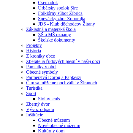
Csemadok
Urbársky spolok Sire
Folklórny súbor Žibrica
Spevácky zbor Zoboralja
JDS - Klub dôchodcov Žirany
Základná a materská škola
ZŠ a MŠ oznamy
Školské dokumenty
Projekty
História
Z kroniky obce
Zberatelia ľudových piesní v našej obci
Pamiatky v obci
Obecné symboly
Partnerstvá Dorog a Papkeszi
Čím sa môžeme pochváliť v Žiranoch
Turistika
Sport
Stolný tenis
Zberný dvor
Vývoz odpadu
Inštitúcie
Obecné múzeum
Nové obecné múzeum
Kultúrny dom