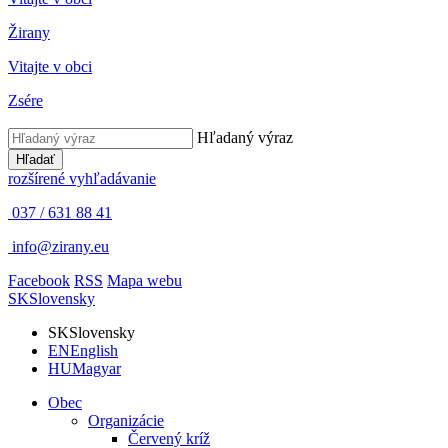
Žirany
Vitajte v obci
Zsére
Hľadaný výraz
Hľadať
rozšírené vyhľadávanie
037 / 631 88 41
info@zirany.eu
Facebook
RSS
Mapa webu
SK
Slovensky
SK
Slovensky
EN
English
HU
Magyar
Obec
Organizácie
Červený kríž