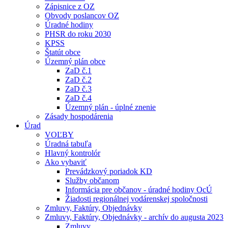
Zápisnice z OZ
Obvody poslancov OZ
Úradné hodiny
PHSR do roku 2030
KPSS
Štatút obce
Územný plán obce
ZaD č.1
ZaD č.2
ZaD č.3
ZaD č.4
Územný plán - úplné znenie
Zásady hospodárenia
Úrad
VOĽBY
Úradná tabuľa
Hlavný kontrolór
Ako vybaviť
Prevádzkový poriadok KD
Služby občanom
Informácia pre občanov - úradné hodiny OcÚ
Žiadosti regionálnej vodárenskej spoločnosti
Zmluvy, Faktúry, Objednávky
Zmluvy, Faktúry, Objednávky - archív do augusta 2023
Zmluvy