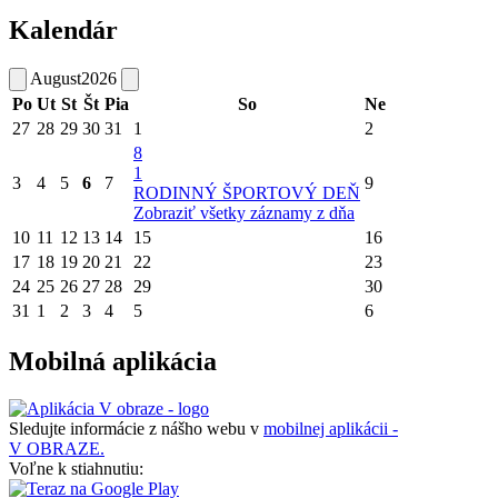
Kalendár
August
2026
Po
Ut
St
Št
Pia
So
Ne
27
28
29
30
31
1
2
8
1
3
4
5
6
7
9
RODINNÝ ŠPORTOVÝ DEŇ
Zobraziť všetky záznamy z dňa
10
11
12
13
14
15
16
17
18
19
20
21
22
23
24
25
26
27
28
29
30
31
1
2
3
4
5
6
Mobilná aplikácia
Sledujte informácie z nášho webu v
mobilnej aplikácii -
V OBRAZE.
Voľne k stiahnutiu: