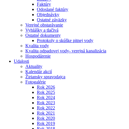
Faktúry
Odoslané faktúry
Objednávky
Ostatné záväzky
Verejné obstarávanie
Vyhlášky a tlačivá
Ostatné dokumenty
Protokoly o skúške pitnej vody
Kvalita vody
Kvalita odpadovej vody- verejná kanalizácia
Hospodárenie
Udalosti
Aktuality
Kalendár akcií
Žiriansky spravodajca
Fotogalérie
Rok 2026
Rok 2025
Rok 2024
Rok 2023
Rok 2022
Rok 2021
Rok 2020
Rok 2019
Rok 2018