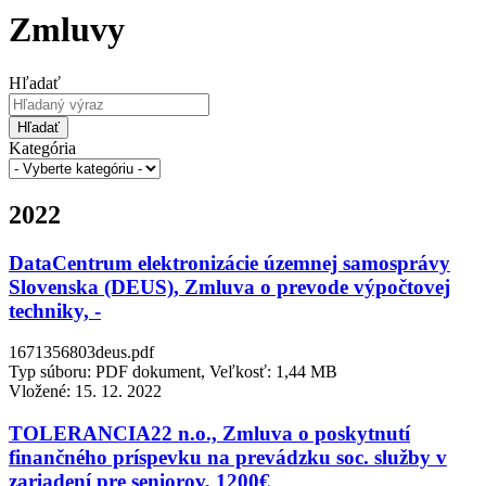
Zmluvy
Hľadať
Hľadať
Kategória
2022
DataCentrum elektronizácie územnej samosprávy
Slovenska (DEUS), Zmluva o prevode výpočtovej
techniky, -
1671356803deus.pdf
Typ súboru: PDF dokument, Veľkosť: 1,44 MB
Vložené:
15. 12. 2022
TOLERANCIA22 n.o., Zmluva o poskytnutí
finančného príspevku na prevádzku soc. služby v
zariadení pre seniorov, 1200€