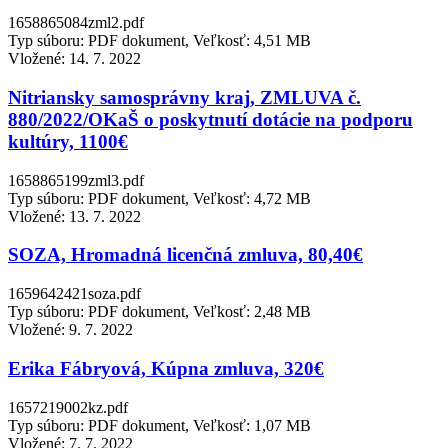
1658865084zml2.pdf
Typ súboru: PDF dokument, Veľkosť: 4,51 MB
Vložené:
14. 7. 2022
Nitriansky samosprávny kraj, ZMLUVA č.
880/2022/OKaŠ o poskytnutí dotácie na podporu
kultúry, 1100€
1658865199zml3.pdf
Typ súboru: PDF dokument, Veľkosť: 4,72 MB
Vložené:
13. 7. 2022
SOZA, Hromadná licenčná zmluva, 80,40€
1659642421soza.pdf
Typ súboru: PDF dokument, Veľkosť: 2,48 MB
Vložené:
9. 7. 2022
Erika Fábryová, Kúpna zmluva, 320€
1657219002kz.pdf
Typ súboru: PDF dokument, Veľkosť: 1,07 MB
Vložené:
7. 7. 2022