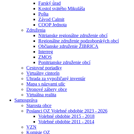
Farský úrad
Kostol svätého Mikuláša
Pošta
Závod Calmit
COOP Jednota
Združenia
Nitrianske regionálne združenie obcí
Regionálne združenie podzoborských obcí
Občianske združenie ŽIBRICA
Interreg
ZMOS
Ponitrianske združenie obcí
Cestovné poriadky
Virtuálny cintorín
Úhrada za vypožičaný inventár
Mapa s názvami ulíc
Dronové zábery obce
Virtuálna realita
Samospráva
Starosta obce
Poslanci OZ Volebné obdobie 2023 - 2026
Volebné obdobie 2015 - 2018
Volebné obdobie 2011 - 2014
VZN
Komisie OZ