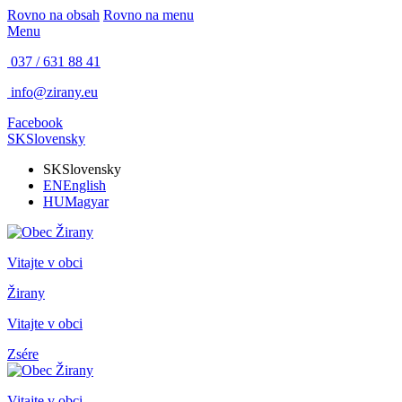
Rovno na obsah
Rovno na menu
Menu
037 / 631 88 41
info@zirany.eu
Facebook
SK
Slovensky
SK
Slovensky
EN
English
HU
Magyar
Vitajte v obci
Žirany
Vitajte v obci
Zsére
Vitajte v obci