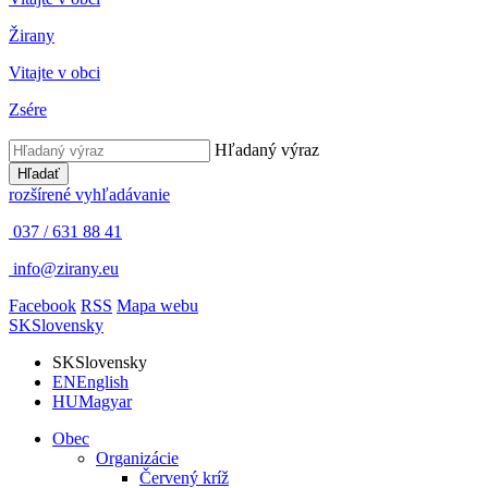
Žirany
Vitajte v obci
Zsére
Hľadaný výraz
Hľadať
rozšírené vyhľadávanie
037 / 631 88 41
info@zirany.eu
Facebook
RSS
Mapa webu
SK
Slovensky
SK
Slovensky
EN
English
HU
Magyar
Obec
Organizácie
Červený kríž