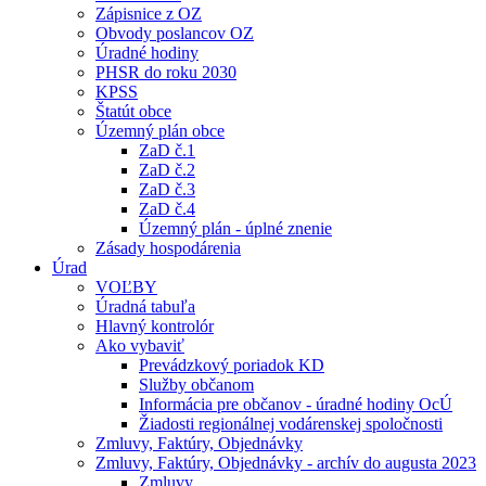
Zápisnice z OZ
Obvody poslancov OZ
Úradné hodiny
PHSR do roku 2030
KPSS
Štatút obce
Územný plán obce
ZaD č.1
ZaD č.2
ZaD č.3
ZaD č.4
Územný plán - úplné znenie
Zásady hospodárenia
Úrad
VOĽBY
Úradná tabuľa
Hlavný kontrolór
Ako vybaviť
Prevádzkový poriadok KD
Služby občanom
Informácia pre občanov - úradné hodiny OcÚ
Žiadosti regionálnej vodárenskej spoločnosti
Zmluvy, Faktúry, Objednávky
Zmluvy, Faktúry, Objednávky - archív do augusta 2023
Zmluvy