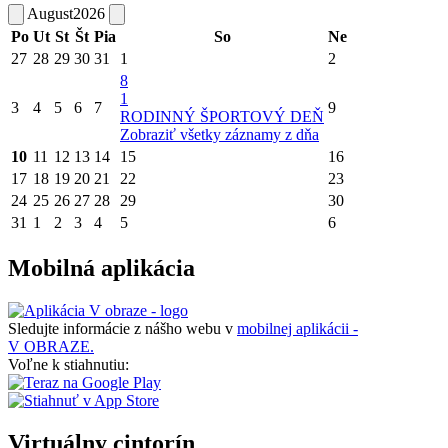
August
2026
Po
Ut
St
Št
Pia
So
Ne
27
28
29
30
31
1
2
8
1
3
4
5
6
7
9
RODINNÝ ŠPORTOVÝ DEŇ
Zobraziť všetky záznamy z dňa
10
11
12
13
14
15
16
17
18
19
20
21
22
23
24
25
26
27
28
29
30
31
1
2
3
4
5
6
Mobilná aplikácia
Sledujte informácie z nášho webu v
mobilnej aplikácii -
V OBRAZE.
Voľne k stiahnutiu:
Virtuálny cintorín