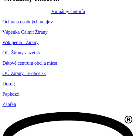
Virtuálny cintorín
Ochrana osobných údajov
Vápenka Calmit Žirany
Wikipedia - Žirany
OÚ Žirany - azet.sk
Dátové centrum obcí a miest
OÚ Žirany - e-obce.sk
Dorog
Papkeszi
Zábřeh