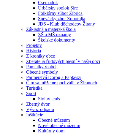
Csemadok
Urbársky spolok Sire
Folklórny súbor Žibrica
Spevácky zbor Zoboralja
JDS - Klub dôchodcov Žirany
Základná a materská škola
ZŠ a MŠ oznamy
Školské dokumenty
Projekty
História
Z kroniky obce
Zberatelia ľudových piesní v našej obci
Pamiatky v obci
Obecné symboly
Partnerstvá Dorog a Papkeszi
Čím sa môžeme pochváliť v Žiranoch
Turistika
Sport
Stolný tenis
Zberný dvor
Vývoz odpadu
Inštitúcie
Obecné múzeum
Nové obecné múzeum
Kultúrny dom