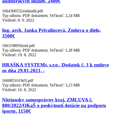
audítorských služieb, 2400€
1664300532zmlaudit.pdf
Typ súboru: PDF dokument, Veľkosť: 2,24 MB
Vložené:
8. 9. 2022
Ing. arch. Janka Privalincová, Zmluva o dielo,
3500€
1661198956zml.pdf
Typ súboru: PDF dokument, Veľkosť: 1,28 MB
Vložené:
19. 8. 2022
HRAŠKA SYSTEMs, s.r.o., Dodatok č. 3 k zmluve
zo dňa 29.01.2021, -
1660851619d3.pdf
Typ súboru: PDF dokument, Veľkosť: 3,23 MB
Vložené:
16. 8. 2022
Nitriansky samosprávny kraj, ZMLUVA č.
880/2022/OKaŠ o poskytnutí dotácie na podporu
športu, 1150€