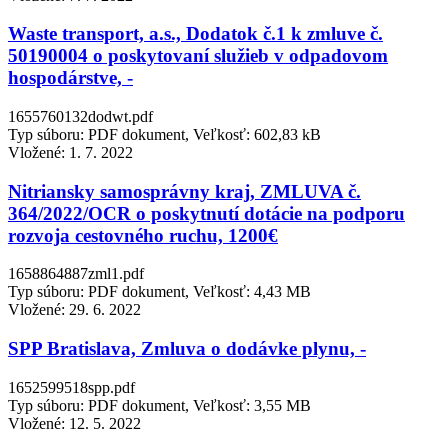
Waste transport, a.s., Dodatok č.1 k zmluve č.
50190004 o poskytovaní služieb v odpadovom
hospodárstve, -
1655760132dodwt.pdf
Typ súboru: PDF dokument, Veľkosť: 602,83 kB
Vložené:
1. 7. 2022
Nitriansky samosprávny kraj, ZMLUVA č.
364/2022/OCR o poskytnutí dotácie na podporu
rozvoja cestovného ruchu, 1200€
1658864887zml1.pdf
Typ súboru: PDF dokument, Veľkosť: 4,43 MB
Vložené:
29. 6. 2022
SPP Bratislava, Zmluva o dodávke plynu, -
1652599518spp.pdf
Typ súboru: PDF dokument, Veľkosť: 3,55 MB
Vložené:
12. 5. 2022