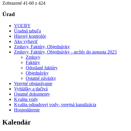
Zobrazené
41
-
60
z 424
Úrad
VOĽBY
Úradná tabuľa
Hlavný kontrolór
Ako vybaviť
Zmluvy, Faktúry, Objednávky
Zmluvy, Faktúry, Objednávky - archív do augusta 2023
Zmluvy
Faktúry
Odoslané faktúry
Objednávky
Ostatné záväzky
Verejné obstarávanie
Vyhlášky a tlačivá
Ostatné dokumenty
Kvalita vody
Kvalita odpadovej vody- verejná kanalizácia
Hospodárenie
Kalendár