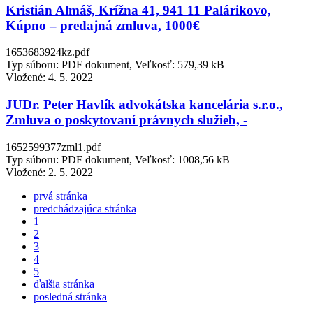
Kristián Almáš, Krížna 41, 941 11 Palárikovo,
Kúpno – predajná zmluva, 1000€
1653683924kz.pdf
Typ súboru: PDF dokument, Veľkosť: 579,39 kB
Vložené:
4. 5. 2022
JUDr. Peter Havlík advokátska kancelária s.r.o.,
Zmluva o poskytovaní právnych služieb, -
1652599377zml1.pdf
Typ súboru: PDF dokument, Veľkosť: 1008,56 kB
Vložené:
2. 5. 2022
prvá stránka
predchádzajúca stránka
1
2
3
4
5
ďalšia stránka
posledná stránka