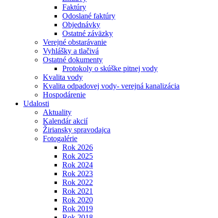
Faktúry
Odoslané faktúry
Objednávky
Ostatné záväzky
Verejné obstarávanie
Vyhlášky a tlačivá
Ostatné dokumenty
Protokoly o skúške pitnej vody
Kvalita vody
Kvalita odpadovej vody- verejná kanalizácia
Hospodárenie
Udalosti
Aktuality
Kalendár akcií
Žiriansky spravodajca
Fotogalérie
Rok 2026
Rok 2025
Rok 2024
Rok 2023
Rok 2022
Rok 2021
Rok 2020
Rok 2019
Rok 2018