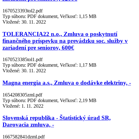
1670523393tol2.pdf
Typ súboru: PDF dokument, Veľkosť: 1,15 MB
Vložené:
30. 11. 2022
TOLERANCIA22 n.o., Zmluva o poskytnutí
finančného príspevku na prevádzku soc. služby v
zariadení pre seniorov, 600€
1670523385tol1.pdf
Typ súboru: PDF dokument, Veľkosť: 1,17 MB
Vložené:
30. 11. 2022
Magna energia a.s., Zmluva o dodávke elektriny, -
1654208305zml.pdf
Typ súboru: PDF dokument, Veľkosť: 2,19 MB
Vložené:
1. 11. 2022
Slovenská republika - Štatistický úrad SR,
Darovacia zmluva, -
1667582841dzml.pdf