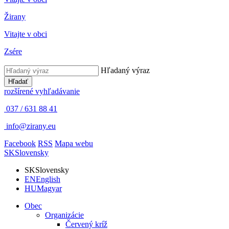
Žirany
Vitajte v obci
Zsére
Hľadaný výraz
Hľadať
rozšírené vyhľadávanie
037 / 631 88 41
info@zirany.eu
Facebook
RSS
Mapa webu
SK
Slovensky
SK
Slovensky
EN
English
HU
Magyar
Obec
Organizácie
Červený kríž