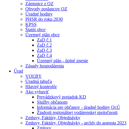
Zápisnice z OZ
Obvody poslancov OZ
Úradné hodiny
PHSR do roku 2030
KPSS
Štatút obce
Územný plán obce
ZaD č.1
ZaD č.2
ZaD č.3
ZaD č.4
Územný plán - úplné znenie
Zásady hospodárenia
Úrad
VOĽBY
Úradná tabuľa
Hlavný kontrolór
Ako vybaviť
Prevádzkový poriadok KD
Služby občanom
Informácia pre občanov - úradné hodiny OcÚ
Žiadosti regionálnej vodárenskej spoločnosti
Zmluvy, Faktúry, Objednávky
Zmluvy, Faktúry, Objednávky - archív do augusta 2023
Zmluvy