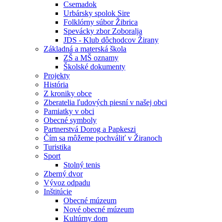
Csemadok
Urbársky spolok Sire
Folklórny súbor Žibrica
Spevácky zbor Zoboralja
JDS - Klub dôchodcov Žirany
Základná a materská škola
ZŠ a MŠ oznamy
Školské dokumenty
Projekty
História
Z kroniky obce
Zberatelia ľudových piesní v našej obci
Pamiatky v obci
Obecné symboly
Partnerstvá Dorog a Papkeszi
Čím sa môžeme pochváliť v Žiranoch
Turistika
Sport
Stolný tenis
Zberný dvor
Vývoz odpadu
Inštitúcie
Obecné múzeum
Nové obecné múzeum
Kultúrny dom