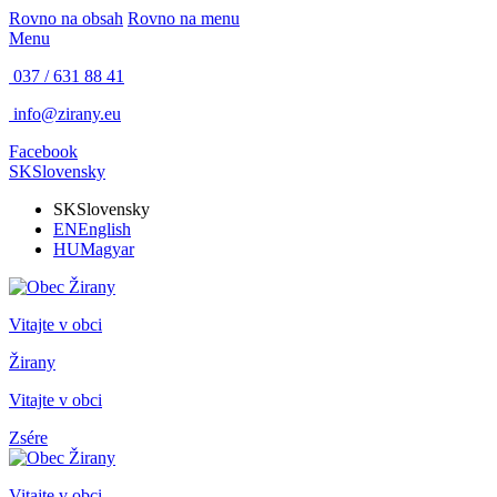
Rovno na obsah
Rovno na menu
Menu
037 / 631 88 41
info@zirany.eu
Facebook
SK
Slovensky
SK
Slovensky
EN
English
HU
Magyar
Vitajte v obci
Žirany
Vitajte v obci
Zsére
Vitajte v obci