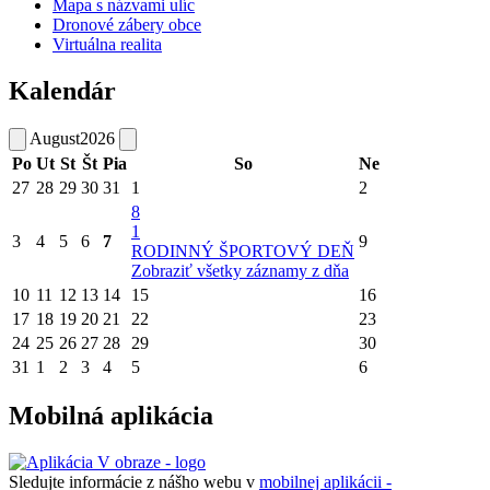
Mapa s názvami ulíc
Dronové zábery obce
Virtuálna realita
Kalendár
August
2026
Po
Ut
St
Št
Pia
So
Ne
27
28
29
30
31
1
2
8
1
3
4
5
6
7
9
RODINNÝ ŠPORTOVÝ DEŇ
Zobraziť všetky záznamy z dňa
10
11
12
13
14
15
16
17
18
19
20
21
22
23
24
25
26
27
28
29
30
31
1
2
3
4
5
6
Mobilná aplikácia
Sledujte informácie z nášho webu v
mobilnej aplikácii -