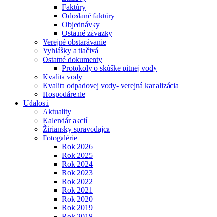
Faktúry
Odoslané faktúry
Objednávky
Ostatné záväzky
Verejné obstarávanie
Vyhlášky a tlačivá
Ostatné dokumenty
Protokoly o skúške pitnej vody
Kvalita vody
Kvalita odpadovej vody- verejná kanalizácia
Hospodárenie
Udalosti
Aktuality
Kalendár akcií
Žiriansky spravodajca
Fotogalérie
Rok 2026
Rok 2025
Rok 2024
Rok 2023
Rok 2022
Rok 2021
Rok 2020
Rok 2019
Rok 2018