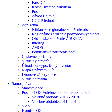
Farský úrad
Kostol svätého Mikuláša
Pošta
Závod Calmit
COOP Jednota
Združenia
Nitrianske regionálne združenie obcí
Regionálne združenie podzoborských obcí
Občianske združenie ŽIBRICA
Interreg
ZMOS
Ponitrianske združenie obcí
Cestovné poriadky
Virtuálny cintorín
Úhrada za vypožičaný inventár
Mapa s názvami ulíc
Dronové zábery obce
Virtuálna realita
Samospráva
Starosta obce
Poslanci OZ Volebné obdobie 2023 - 2026
Volebné obdobie 2015 - 2018
Volebné obdobie 2011 - 2014
VZN
Komisie OZ