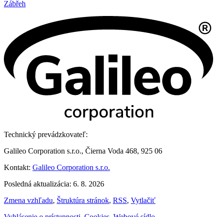
Zábřeh
Technický prevádzkovateľ:
Galileo Corporation s.r.o., Čierna Voda 468, 925 06
Kontakt:
Galileo Corporation s.r.o.
Posledná aktualizácia: 6. 8. 2026
Zmena vzhľadu
,
Štruktúra stránok
,
RSS
,
Vytlačiť
Vyhlásenie o prístupnosti
,
Cookies
,
Webové sídlo