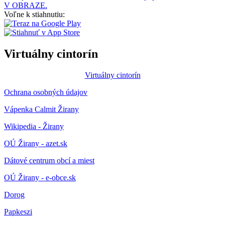
V OBRAZE.
Voľne k stiahnutiu:
Virtuálny cintorín
Virtuálny cintorín
Ochrana osobných údajov
Vápenka Calmit Žirany
Wikipedia - Žirany
OÚ Žirany - azet.sk
Dátové centrum obcí a miest
OÚ Žirany - e-obce.sk
Dorog
Papkeszi