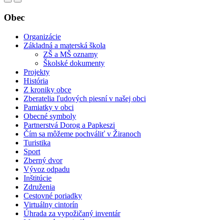
Obec
Organizácie
Základná a materská škola
ZŠ a MŠ oznamy
Školské dokumenty
Projekty
História
Z kroniky obce
Zberatelia ľudových piesní v našej obci
Pamiatky v obci
Obecné symboly
Partnerstvá Dorog a Papkeszi
Čím sa môžeme pochváliť v Žiranoch
Turistika
Sport
Zberný dvor
Vývoz odpadu
Inštitúcie
Združenia
Cestovné poriadky
Virtuálny cintorín
Úhrada za vypožičaný inventár