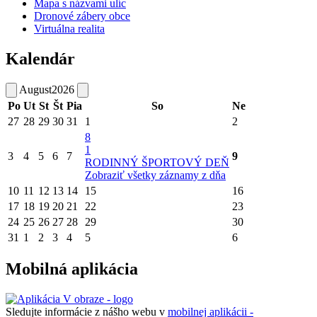
Mapa s názvami ulíc
Dronové zábery obce
Virtuálna realita
Kalendár
August
2026
Po
Ut
St
Št
Pia
So
Ne
27
28
29
30
31
1
2
8
1
3
4
5
6
7
9
RODINNÝ ŠPORTOVÝ DEŇ
Zobraziť všetky záznamy z dňa
10
11
12
13
14
15
16
17
18
19
20
21
22
23
24
25
26
27
28
29
30
31
1
2
3
4
5
6
Mobilná aplikácia
Sledujte informácie z nášho webu v
mobilnej aplikácii -