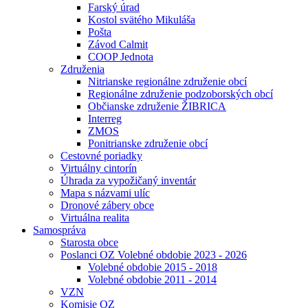
Farský úrad
Kostol svätého Mikuláša
Pošta
Závod Calmit
COOP Jednota
Združenia
Nitrianske regionálne združenie obcí
Regionálne združenie podzoborských obcí
Občianske združenie ŽIBRICA
Interreg
ZMOS
Ponitrianske združenie obcí
Cestovné poriadky
Virtuálny cintorín
Úhrada za vypožičaný inventár
Mapa s názvami ulíc
Dronové zábery obce
Virtuálna realita
Samospráva
Starosta obce
Poslanci OZ Volebné obdobie 2023 - 2026
Volebné obdobie 2015 - 2018
Volebné obdobie 2011 - 2014
VZN
Komisie OZ