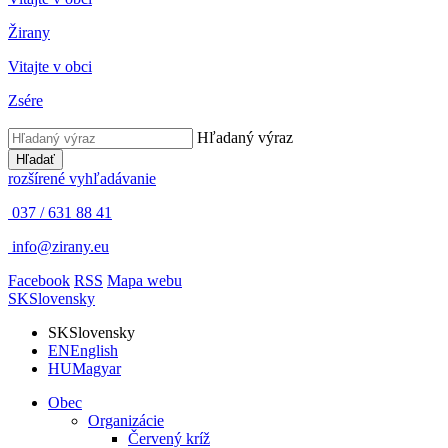
Žirany
Vitajte v obci
Zsére
Hľadaný výraz
Hľadať
rozšírené vyhľadávanie
037 / 631 88 41
info@zirany.eu
Facebook
RSS
Mapa webu
SK
Slovensky
SK
Slovensky
EN
English
HU
Magyar
Obec
Organizácie
Červený kríž