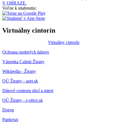
V OBRAZE.
Voľne k stiahnutiu:
Virtuálny cintorín
Virtuálny cintorín
Ochrana osobných údajov
Vápenka Calmit Žirany
Wikipedia - Žirany
OÚ Žirany - azet.sk
Dátové centrum obcí a miest
OÚ Žirany - e-obce.sk
Dorog
Papkeszi