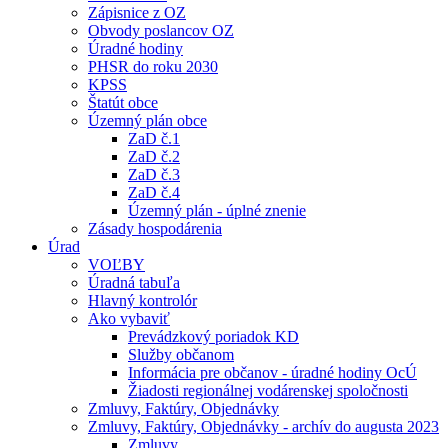
Zápisnice z OZ
Obvody poslancov OZ
Úradné hodiny
PHSR do roku 2030
KPSS
Štatút obce
Územný plán obce
ZaD č.1
ZaD č.2
ZaD č.3
ZaD č.4
Územný plán - úplné znenie
Zásady hospodárenia
Úrad
VOĽBY
Úradná tabuľa
Hlavný kontrolór
Ako vybaviť
Prevádzkový poriadok KD
Služby občanom
Informácia pre občanov - úradné hodiny OcÚ
Žiadosti regionálnej vodárenskej spoločnosti
Zmluvy, Faktúry, Objednávky
Zmluvy, Faktúry, Objednávky - archív do augusta 2023
Zmluvy