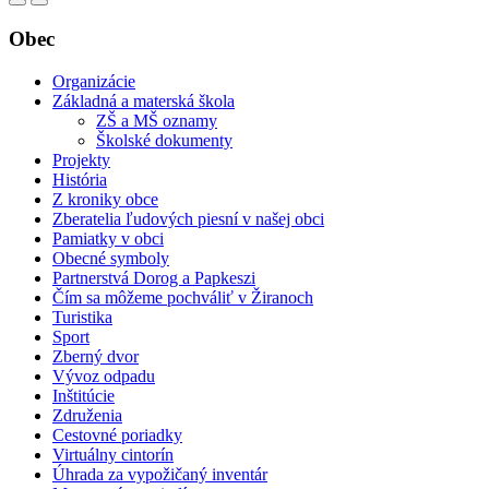
Obec
Organizácie
Základná a materská škola
ZŠ a MŠ oznamy
Školské dokumenty
Projekty
História
Z kroniky obce
Zberatelia ľudových piesní v našej obci
Pamiatky v obci
Obecné symboly
Partnerstvá Dorog a Papkeszi
Čím sa môžeme pochváliť v Žiranoch
Turistika
Sport
Zberný dvor
Vývoz odpadu
Inštitúcie
Združenia
Cestovné poriadky
Virtuálny cintorín
Úhrada za vypožičaný inventár