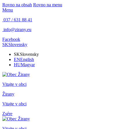
Rovno na obsah
Rovno na menu
Menu
037 / 631 88 41
info@zirany.eu
Facebook
SK
Slovensky
SK
Slovensky
EN
English
HU
Magyar
Vitajte v obci
Žirany
Vitajte v obci
Zsére
Vitajte v obci