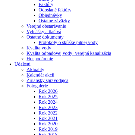
Faktúry
Odoslané faktúry
Objednávky
Ostatné záväzky
Verejné obstarávanie
Vyhlášky a tlačivá
Ostatné dokumenty
Protokoly o skúške pitnej vody
Kvalita vody
Kvalita odpadovej vody- verejná kanalizácia
Hospodárenie
Udalosti
Aktuality
Kalendár akcií
Žiriansky spravodajca
Fotogalérie
Rok 2026
Rok 2025
Rok 2024
Rok 2023
Rok 2022
Rok 2021
Rok 2020
Rok 2019
Rok 2018