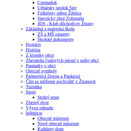
Csemadok
Urbársky spolok Sire
Folklórny súbor Žibrica
Spevácky zbor Zoboralja
JDS - Klub dôchodcov Žirany
Základná a materská škola
ZŠ a MŠ oznamy
Školské dokumenty
Projekty
História
Z kroniky obce
Zberatelia ľudových piesní v našej obci
Pamiatky v obci
Obecné symboly
Partnerstvá Dorog a Papkeszi
Čím sa môžeme pochváliť v Žiranoch
Turistika
Sport
Stolný tenis
Zberný dvor
Vývoz odpadu
Inštitúcie
Obecné múzeum
Nové obecné múzeum
Kultúrny dom