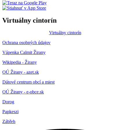
Virtuálny cintorín
Virtuálny cintorín
Ochrana osobných údajov
Vápenka Calmit Žirany
Wikipedia - Žirany
OÚ Žirany - azet.sk
Dátové centrum obcí a miest
OÚ Žirany - e-obce.sk
Dorog
Papkeszi
Zábřeh