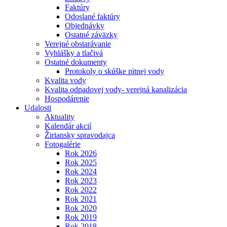
Faktúry
Odoslané faktúry
Objednávky
Ostatné záväzky
Verejné obstarávanie
Vyhlášky a tlačivá
Ostatné dokumenty
Protokoly o skúške pitnej vody
Kvalita vody
Kvalita odpadovej vody- verejná kanalizácia
Hospodárenie
Udalosti
Aktuality
Kalendár akcií
Žiriansky spravodajca
Fotogalérie
Rok 2026
Rok 2025
Rok 2024
Rok 2023
Rok 2022
Rok 2021
Rok 2020
Rok 2019
Rok 2018