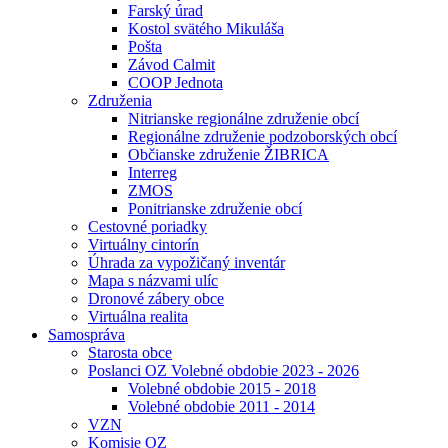
Farský úrad
Kostol svätého Mikuláša
Pošta
Závod Calmit
COOP Jednota
Združenia
Nitrianske regionálne združenie obcí
Regionálne združenie podzoborských obcí
Občianske združenie ŽIBRICA
Interreg
ZMOS
Ponitrianske združenie obcí
Cestovné poriadky
Virtuálny cintorín
Úhrada za vypožičaný inventár
Mapa s názvami ulíc
Dronové zábery obce
Virtuálna realita
Samospráva
Starosta obce
Poslanci OZ Volebné obdobie 2023 - 2026
Volebné obdobie 2015 - 2018
Volebné obdobie 2011 - 2014
VZN
Komisie OZ