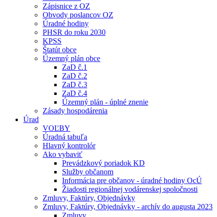
Zápisnice z OZ
Obvody poslancov OZ
Úradné hodiny
PHSR do roku 2030
KPSS
Štatút obce
Územný plán obce
ZaD č.1
ZaD č.2
ZaD č.3
ZaD č.4
Územný plán - úplné znenie
Zásady hospodárenia
Úrad
VOĽBY
Úradná tabuľa
Hlavný kontrolór
Ako vybaviť
Prevádzkový poriadok KD
Služby občanom
Informácia pre občanov - úradné hodiny OcÚ
Žiadosti regionálnej vodárenskej spoločnosti
Zmluvy, Faktúry, Objednávky
Zmluvy, Faktúry, Objednávky - archív do augusta 2023
Zmluvy