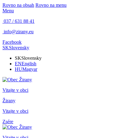
Rovno na obsah
Rovno na menu
Menu
037 / 631 88 41
info@zirany.eu
Facebook
SK
Slovensky
SK
Slovensky
EN
English
HU
Magyar
Vitajte v obci
Žirany
Vitajte v obci
Zsére
Vitajte v obci