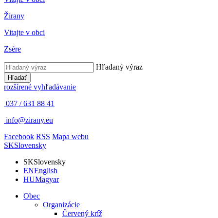
Žirany
Vitajte v obci
Zsére
Hľadaný výraz
Hľadať
rozšírené vyhľadávanie
037 / 631 88 41
info@zirany.eu
Facebook
RSS
Mapa webu
SK
Slovensky
SK
Slovensky
EN
English
HU
Magyar
Obec
Organizácie
Červený kríž