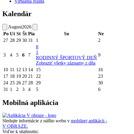
Virtuálna realita
Kalendár
August
2026
Po
Ut
St
Št
Pia
So
Ne
27
28
29
30
31
1
2
8
1
3
4
5
6
7
9
RODINNÝ ŠPORTOVÝ DEŇ
Zobraziť všetky záznamy z dňa
10
11
12
13
14
15
16
17
18
19
20
21
22
23
24
25
26
27
28
29
30
31
1
2
3
4
5
6
Mobilná aplikácia
Sledujte informácie z nášho webu v
mobilnej aplikácii -
V OBRAZE.
Voľne k stiahnutiu: