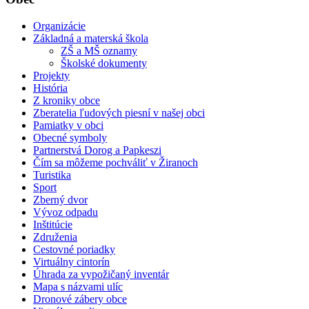
Organizácie
Základná a materská škola
ZŠ a MŠ oznamy
Školské dokumenty
Projekty
História
Z kroniky obce
Zberatelia ľudových piesní v našej obci
Pamiatky v obci
Obecné symboly
Partnerstvá Dorog a Papkeszi
Čím sa môžeme pochváliť v Žiranoch
Turistika
Sport
Zberný dvor
Vývoz odpadu
Inštitúcie
Združenia
Cestovné poriadky
Virtuálny cintorín
Úhrada za vypožičaný inventár
Mapa s názvami ulíc
Dronové zábery obce