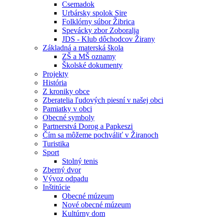
Csemadok
Urbársky spolok Sire
Folklórny súbor Žibrica
Spevácky zbor Zoboralja
JDS - Klub dôchodcov Žirany
Základná a materská škola
ZŠ a MŠ oznamy
Školské dokumenty
Projekty
História
Z kroniky obce
Zberatelia ľudových piesní v našej obci
Pamiatky v obci
Obecné symboly
Partnerstvá Dorog a Papkeszi
Čím sa môžeme pochváliť v Žiranoch
Turistika
Sport
Stolný tenis
Zberný dvor
Vývoz odpadu
Inštitúcie
Obecné múzeum
Nové obecné múzeum
Kultúrny dom