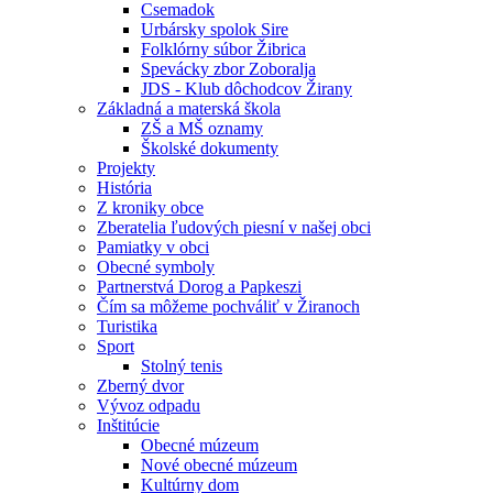
Csemadok
Urbársky spolok Sire
Folklórny súbor Žibrica
Spevácky zbor Zoboralja
JDS - Klub dôchodcov Žirany
Základná a materská škola
ZŠ a MŠ oznamy
Školské dokumenty
Projekty
História
Z kroniky obce
Zberatelia ľudových piesní v našej obci
Pamiatky v obci
Obecné symboly
Partnerstvá Dorog a Papkeszi
Čím sa môžeme pochváliť v Žiranoch
Turistika
Sport
Stolný tenis
Zberný dvor
Vývoz odpadu
Inštitúcie
Obecné múzeum
Nové obecné múzeum
Kultúrny dom