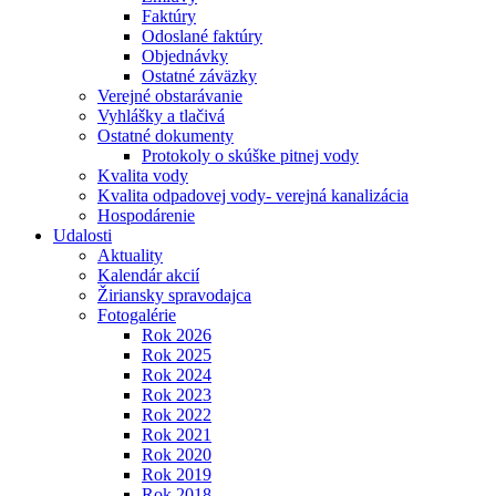
Faktúry
Odoslané faktúry
Objednávky
Ostatné záväzky
Verejné obstarávanie
Vyhlášky a tlačivá
Ostatné dokumenty
Protokoly o skúške pitnej vody
Kvalita vody
Kvalita odpadovej vody- verejná kanalizácia
Hospodárenie
Udalosti
Aktuality
Kalendár akcií
Žiriansky spravodajca
Fotogalérie
Rok 2026
Rok 2025
Rok 2024
Rok 2023
Rok 2022
Rok 2021
Rok 2020
Rok 2019
Rok 2018