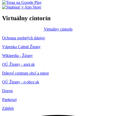
Virtuálny cintorín
Virtuálny cintorín
Ochrana osobných údajov
Vápenka Calmit Žirany
Wikipedia - Žirany
OÚ Žirany - azet.sk
Dátové centrum obcí a miest
OÚ Žirany - e-obce.sk
Dorog
Papkeszi
Zábřeh