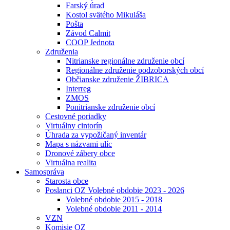
Farský úrad
Kostol svätého Mikuláša
Pošta
Závod Calmit
COOP Jednota
Združenia
Nitrianske regionálne združenie obcí
Regionálne združenie podzoborských obcí
Občianske združenie ŽIBRICA
Interreg
ZMOS
Ponitrianske združenie obcí
Cestovné poriadky
Virtuálny cintorín
Úhrada za vypožičaný inventár
Mapa s názvami ulíc
Dronové zábery obce
Virtuálna realita
Samospráva
Starosta obce
Poslanci OZ Volebné obdobie 2023 - 2026
Volebné obdobie 2015 - 2018
Volebné obdobie 2011 - 2014
VZN
Komisie OZ