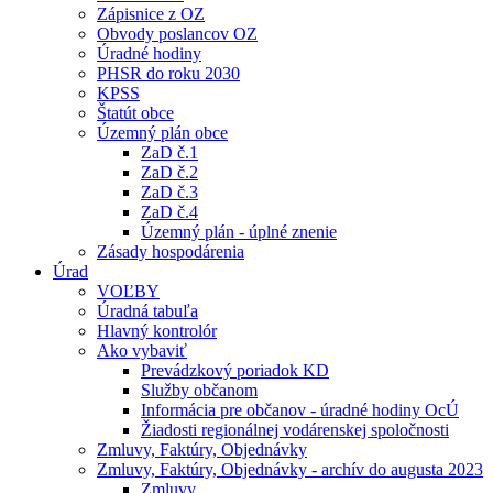
Zápisnice z OZ
Obvody poslancov OZ
Úradné hodiny
PHSR do roku 2030
KPSS
Štatút obce
Územný plán obce
ZaD č.1
ZaD č.2
ZaD č.3
ZaD č.4
Územný plán - úplné znenie
Zásady hospodárenia
Úrad
VOĽBY
Úradná tabuľa
Hlavný kontrolór
Ako vybaviť
Prevádzkový poriadok KD
Služby občanom
Informácia pre občanov - úradné hodiny OcÚ
Žiadosti regionálnej vodárenskej spoločnosti
Zmluvy, Faktúry, Objednávky
Zmluvy, Faktúry, Objednávky - archív do augusta 2023
Zmluvy