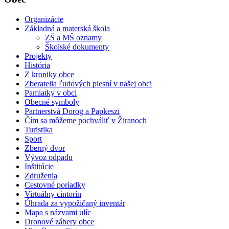
Organizácie
Základná a materská škola
ZŠ a MŠ oznamy
Školské dokumenty
Projekty
História
Z kroniky obce
Zberatelia ľudových piesní v našej obci
Pamiatky v obci
Obecné symboly
Partnerstvá Dorog a Papkeszi
Čím sa môžeme pochváliť v Žiranoch
Turistika
Sport
Zberný dvor
Vývoz odpadu
Inštitúcie
Združenia
Cestovné poriadky
Virtuálny cintorín
Úhrada za vypožičaný inventár
Mapa s názvami ulíc
Dronové zábery obce