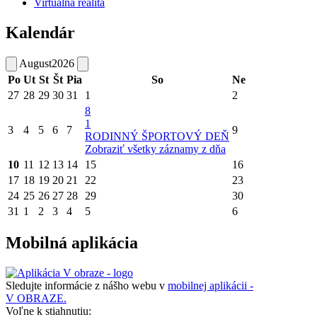
Virtuálna realita
Kalendár
August
2026
Po
Ut
St
Št
Pia
So
Ne
27
28
29
30
31
1
2
8
1
3
4
5
6
7
9
RODINNÝ ŠPORTOVÝ DEŇ
Zobraziť všetky záznamy z dňa
10
11
12
13
14
15
16
17
18
19
20
21
22
23
24
25
26
27
28
29
30
31
1
2
3
4
5
6
Mobilná aplikácia
Sledujte informácie z nášho webu v
mobilnej aplikácii -
V OBRAZE.
Voľne k stiahnutiu: