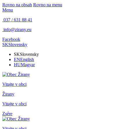
Rovno na obsah
Rovno na menu
Menu
037 / 631 88 41
info@zirany.eu
Facebook
SK
Slovensky
SK
Slovensky
EN
English
HU
Magyar
Vitajte v obci
Žirany
Vitajte v obci
Zsére
Vitajte v obci