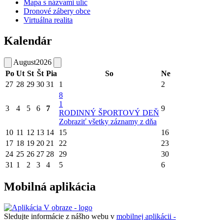
Mapa s názvami ulíc
Dronové zábery obce
Virtuálna realita
Kalendár
August
2026
Po
Ut
St
Št
Pia
So
Ne
27
28
29
30
31
1
2
8
1
3
4
5
6
7
9
RODINNÝ ŠPORTOVÝ DEŇ
Zobraziť všetky záznamy z dňa
10
11
12
13
14
15
16
17
18
19
20
21
22
23
24
25
26
27
28
29
30
31
1
2
3
4
5
6
Mobilná aplikácia
Sledujte informácie z nášho webu v
mobilnej aplikácii -