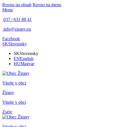
Rovno na obsah
Rovno na menu
Menu
037 / 631 88 41
info@zirany.eu
Facebook
SK
Slovensky
SK
Slovensky
EN
English
HU
Magyar
Vitajte v obci
Žirany
Vitajte v obci
Zsére
Vitajte v obci