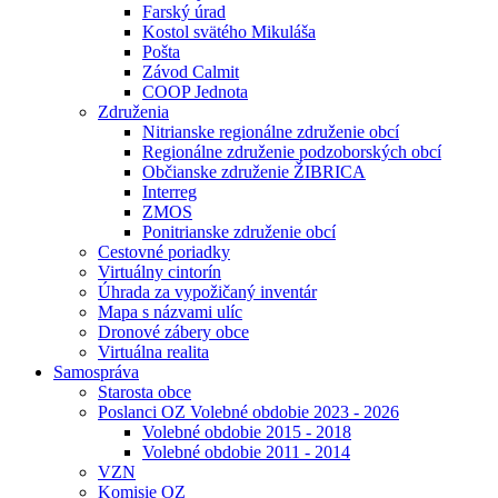
Farský úrad
Kostol svätého Mikuláša
Pošta
Závod Calmit
COOP Jednota
Združenia
Nitrianske regionálne združenie obcí
Regionálne združenie podzoborských obcí
Občianske združenie ŽIBRICA
Interreg
ZMOS
Ponitrianske združenie obcí
Cestovné poriadky
Virtuálny cintorín
Úhrada za vypožičaný inventár
Mapa s názvami ulíc
Dronové zábery obce
Virtuálna realita
Samospráva
Starosta obce
Poslanci OZ Volebné obdobie 2023 - 2026
Volebné obdobie 2015 - 2018
Volebné obdobie 2011 - 2014
VZN
Komisie OZ