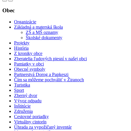
Obec
Organizácie
Základná a materská škola
ZŠ a MŠ oznamy
Školské dokumenty
Projekty
História
Z kroniky obce
Zberatelia ľudových piesní v našej obci
Pamiatky v obci
Obecné symboly
Partnerstvá Dorog a Papkeszi
Čím sa môžeme pochváliť v Žiranoch
Turistika
Sport
Zberný dvor
Vývoz odpadu
Inštitúcie
Združenia
Cestovné poriadky
Virtuálny cintorín
Úhrada za vypožičaný inventár