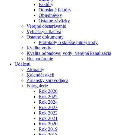
Faktúry
Odoslané faktúry
Objednávky
Ostatné záväzky
Verejné obstarávanie
Vyhlášky a tlačivá
Ostatné dokumenty
Protokoly o skúške pitnej vody
Kvalita vody
Kvalita odpadovej vody- verejná kanalizácia
Hospodárenie
Udalosti
Aktuality
Kalendár akcií
Žiriansky spravodajca
Fotogalérie
Rok 2026
Rok 2025
Rok 2024
Rok 2023
Rok 2022
Rok 2021
Rok 2020
Rok 2019
Rok 2018