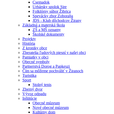
Csemadok
Urbársky spolok Sire
Folklórny súbor Žibrica
Spevácky zbor Zoboralja
JDS - Klub dôchodcov Žirany
Základná a materská škola
ZŠ a MŠ oznamy
Školské dokumenty
Projekty
História
Z kroniky obce
Zberatelia ľudových piesní v našej obci
Pamiatky v obci
Obecné symboly
Partnerstvá Dorog a Papkeszi
Čím sa môžeme pochváliť v Žiranoch
Turistika
Sport
Stolný tenis
Zberný dvor
Vývoz odpadu
Inštitúcie
Obecné múzeum
Nové obecné múzeum
Kultúrny dom