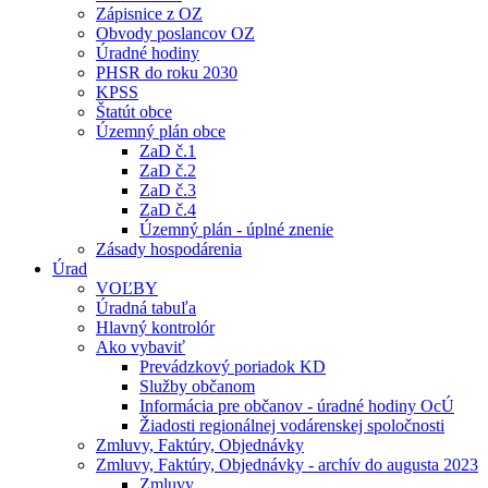
Zápisnice z OZ
Obvody poslancov OZ
Úradné hodiny
PHSR do roku 2030
KPSS
Štatút obce
Územný plán obce
ZaD č.1
ZaD č.2
ZaD č.3
ZaD č.4
Územný plán - úplné znenie
Zásady hospodárenia
Úrad
VOĽBY
Úradná tabuľa
Hlavný kontrolór
Ako vybaviť
Prevádzkový poriadok KD
Služby občanom
Informácia pre občanov - úradné hodiny OcÚ
Žiadosti regionálnej vodárenskej spoločnosti
Zmluvy, Faktúry, Objednávky
Zmluvy, Faktúry, Objednávky - archív do augusta 2023
Zmluvy