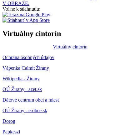
V OBRAZE.
Voľne k stiahnutiu:
Virtuálny cintorín
Virtuálny cintorín
Ochrana osobných údajov
Vápenka Calmit Žirany
Wikipedia - Žirany
OÚ Žirany - azet.sk
Dátové centrum obcí a miest
OÚ Žirany - e-obce.sk
Dorog
Papkeszi