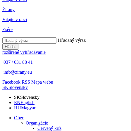
Žirany
Vitajte v obci
Zsére
Hľadaný výraz
Hľadať
rozšírené vyhľadávanie
037 / 631 88 41
info@zirany.eu
Facebook
RSS
Mapa webu
SK
Slovensky
SK
Slovensky
EN
English
HU
Magyar
Obec
Organizácie
Červený kríž