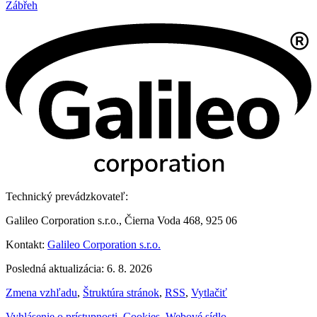
Zábřeh
Technický prevádzkovateľ:
Galileo Corporation s.r.o., Čierna Voda 468, 925 06
Kontakt:
Galileo Corporation s.r.o.
Posledná aktualizácia: 6. 8. 2026
Zmena vzhľadu
,
Štruktúra stránok
,
RSS
,
Vytlačiť
Vyhlásenie o prístupnosti
,
Cookies
,
Webové sídlo