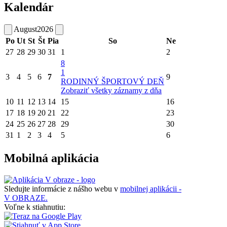
Kalendár
August
2026
Po
Ut
St
Št
Pia
So
Ne
27
28
29
30
31
1
2
8
1
3
4
5
6
7
9
RODINNÝ ŠPORTOVÝ DEŇ
Zobraziť všetky záznamy z dňa
10
11
12
13
14
15
16
17
18
19
20
21
22
23
24
25
26
27
28
29
30
31
1
2
3
4
5
6
Mobilná aplikácia
Sledujte informácie z nášho webu v
mobilnej aplikácii -
V OBRAZE.
Voľne k stiahnutiu: