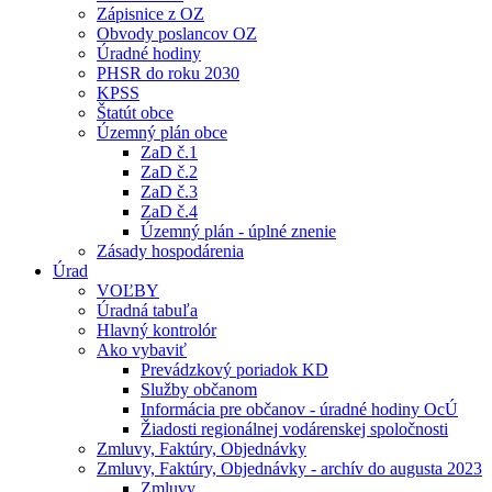
Zápisnice z OZ
Obvody poslancov OZ
Úradné hodiny
PHSR do roku 2030
KPSS
Štatút obce
Územný plán obce
ZaD č.1
ZaD č.2
ZaD č.3
ZaD č.4
Územný plán - úplné znenie
Zásady hospodárenia
Úrad
VOĽBY
Úradná tabuľa
Hlavný kontrolór
Ako vybaviť
Prevádzkový poriadok KD
Služby občanom
Informácia pre občanov - úradné hodiny OcÚ
Žiadosti regionálnej vodárenskej spoločnosti
Zmluvy, Faktúry, Objednávky
Zmluvy, Faktúry, Objednávky - archív do augusta 2023
Zmluvy