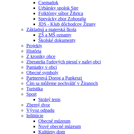
Csemadok
Urbársky spolok Sire
Folklórny súbor Žibrica
Spevácky zbor Zoboralja
JDS - Klub dôchodcov Žirany
Základná a materská škola
ZŠ a MŠ oznamy
Školské dokumenty
Projekty
História
Z kroniky obce
Zberatelia ľudových piesní v našej obci
Pamiatky v obci
Obecné symboly
Partnerstvá Dorog a Papkeszi
Čím sa môžeme pochváliť v Žiranoch
Turistika
Sport
Stolný tenis
Zberný dvor
Vývoz odpadu
Inštitúcie
Obecné múzeum
Nové obecné múzeum
Kultúrny dom