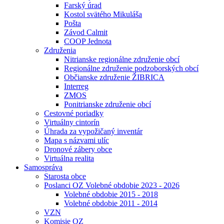
Farský úrad
Kostol svätého Mikuláša
Pošta
Závod Calmit
COOP Jednota
Združenia
Nitrianske regionálne združenie obcí
Regionálne združenie podzoborských obcí
Občianske združenie ŽIBRICA
Interreg
ZMOS
Ponitrianske združenie obcí
Cestovné poriadky
Virtuálny cintorín
Úhrada za vypožičaný inventár
Mapa s názvami ulíc
Dronové zábery obce
Virtuálna realita
Samospráva
Starosta obce
Poslanci OZ Volebné obdobie 2023 - 2026
Volebné obdobie 2015 - 2018
Volebné obdobie 2011 - 2014
VZN
Komisie OZ