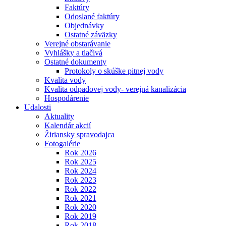
Faktúry
Odoslané faktúry
Objednávky
Ostatné záväzky
Verejné obstarávanie
Vyhlášky a tlačivá
Ostatné dokumenty
Protokoly o skúške pitnej vody
Kvalita vody
Kvalita odpadovej vody- verejná kanalizácia
Hospodárenie
Udalosti
Aktuality
Kalendár akcií
Žiriansky spravodajca
Fotogalérie
Rok 2026
Rok 2025
Rok 2024
Rok 2023
Rok 2022
Rok 2021
Rok 2020
Rok 2019
Rok 2018