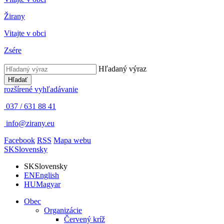
Žirany
Vitajte v obci
Zsére
Hľadaný výraz
Hľadať
rozšírené vyhľadávanie
037 / 631 88 41
info@zirany.eu
Facebook
RSS
Mapa webu
SK
Slovensky
SK
Slovensky
EN
English
HU
Magyar
Obec
Organizácie
Červený kríž