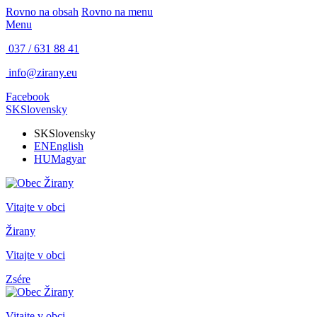
Rovno na obsah
Rovno na menu
Menu
037 / 631 88 41
info@zirany.eu
Facebook
SK
Slovensky
SK
Slovensky
EN
English
HU
Magyar
Vitajte v obci
Žirany
Vitajte v obci
Zsére
Vitajte v obci