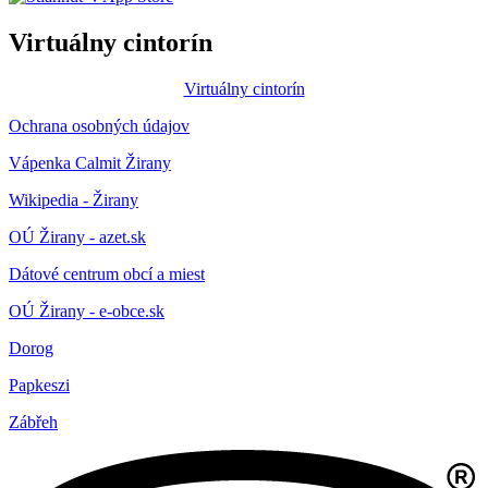
Virtuálny cintorín
Virtuálny cintorín
Ochrana osobných údajov
Vápenka Calmit Žirany
Wikipedia - Žirany
OÚ Žirany - azet.sk
Dátové centrum obcí a miest
OÚ Žirany - e-obce.sk
Dorog
Papkeszi
Zábřeh