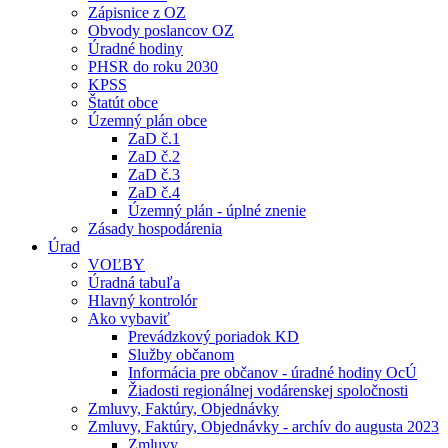
Zápisnice z OZ
Obvody poslancov OZ
Úradné hodiny
PHSR do roku 2030
KPSS
Štatút obce
Územný plán obce
ZaD č.1
ZaD č.2
ZaD č.3
ZaD č.4
Územný plán - úplné znenie
Zásady hospodárenia
Úrad
VOĽBY
Úradná tabuľa
Hlavný kontrolór
Ako vybaviť
Prevádzkový poriadok KD
Služby občanom
Informácia pre občanov - úradné hodiny OcÚ
Žiadosti regionálnej vodárenskej spoločnosti
Zmluvy, Faktúry, Objednávky
Zmluvy, Faktúry, Objednávky - archív do augusta 2023
Zmluvy