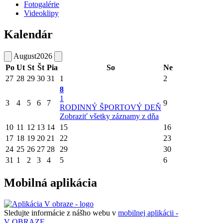
Fotogalérie
Videoklipy
Kalendár
August
2026
Po
Ut
St
Št
Pia
So
Ne
27
28
29
30
31
1
2
8
1
3
4
5
6
7
9
RODINNÝ ŠPORTOVÝ DEŇ
Zobraziť všetky záznamy z dňa
10
11
12
13
14
15
16
17
18
19
20
21
22
23
24
25
26
27
28
29
30
31
1
2
3
4
5
6
Mobilná aplikácia
Sledujte informácie z nášho webu v
mobilnej aplikácii -
V OBRAZE.