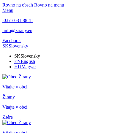
Rovno na obsah
Rovno na menu
Menu
037 / 631 88 41
info@zirany.eu
Facebook
SK
Slovensky
SK
Slovensky
EN
English
HU
Magyar
Vitajte v obci
Žirany
Vitajte v obci
Zsére
Vitajte v obci