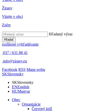
Žirany
Vitajte v obci
Zsére
Hľadaný výraz
Hľadať
rozšírené vyhľadávanie
037 / 631 88 41
info@zirany.eu
Facebook
RSS
Mapa webu
SK
Slovensky
SK
Slovensky
EN
English
HU
Magyar
Obec
Organizácie
Červený kríž