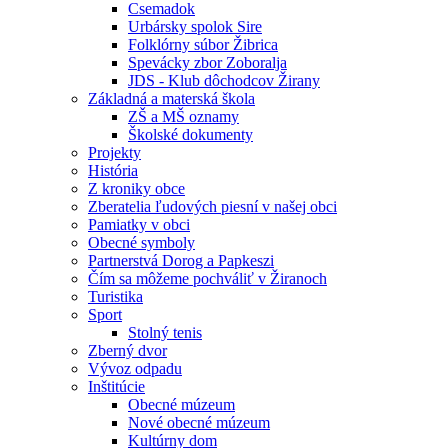
Csemadok
Urbársky spolok Sire
Folklórny súbor Žibrica
Spevácky zbor Zoboralja
JDS - Klub dôchodcov Žirany
Základná a materská škola
ZŠ a MŠ oznamy
Školské dokumenty
Projekty
História
Z kroniky obce
Zberatelia ľudových piesní v našej obci
Pamiatky v obci
Obecné symboly
Partnerstvá Dorog a Papkeszi
Čím sa môžeme pochváliť v Žiranoch
Turistika
Sport
Stolný tenis
Zberný dvor
Vývoz odpadu
Inštitúcie
Obecné múzeum
Nové obecné múzeum
Kultúrny dom