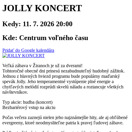
JOLLY KONCERT
Kedy:
11. 7. 2026 20:00
Kde:
Centrum voľného času
Pridať do Google kalendára
Veľká zábava v Žiranoch je už za dverami!
Tohtoročné obecné dni prinesú nezabudnuteľný hudobný zážitok.
Jednou z hlavných hviezd programu bude populárny maďarský
spevák Jolly. Jeho temperamentné vystúpenie plné energie a
chytľavých melódií rozprúdi skvelú náladu a roztancuje všetkých
návštevníkov.
Typ akcie: hudba (koncert)
Bezbariérový vstup na akciu
Počas večera zaznejú nielen jeho najznámejšie hity, ale aj obľúbené
evergreeny, ktoré neodmysliteľne patria k pravej ľudovej zábave.