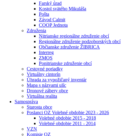
Farský úrad
Kostol svätého Mikuláša
Pošta
Závod Calmit
COOP Jednota
Združenia
Nitrianske regionálne združenie obcí
Regionálne združenie podzoborských obcí
Občianske združenie ŽIBRICA
Interreg
ZMOS
Ponitrianske združenie obcí
Cestovné poriadky
Virtuálny cintorín
Úhrada za vypožičaný inventár
Mapa s názvami ulíc
Dronové zábery obce
Virtuálna realita
Samospráva
Starosta obce
Poslanci OZ Volebné obdobie 2023 - 2026
Volebné obdobie 2015 - 2018
Volebné obdobie 2011 - 2014
VZN
Komisie OZ