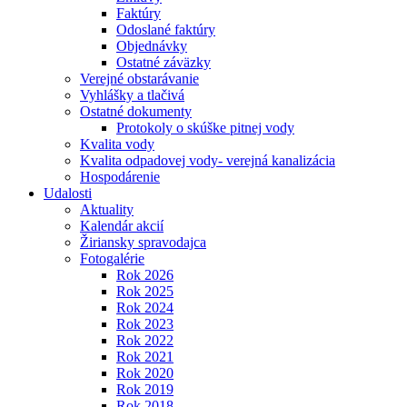
Faktúry
Odoslané faktúry
Objednávky
Ostatné záväzky
Verejné obstarávanie
Vyhlášky a tlačivá
Ostatné dokumenty
Protokoly o skúške pitnej vody
Kvalita vody
Kvalita odpadovej vody- verejná kanalizácia
Hospodárenie
Udalosti
Aktuality
Kalendár akcií
Žiriansky spravodajca
Fotogalérie
Rok 2026
Rok 2025
Rok 2024
Rok 2023
Rok 2022
Rok 2021
Rok 2020
Rok 2019
Rok 2018