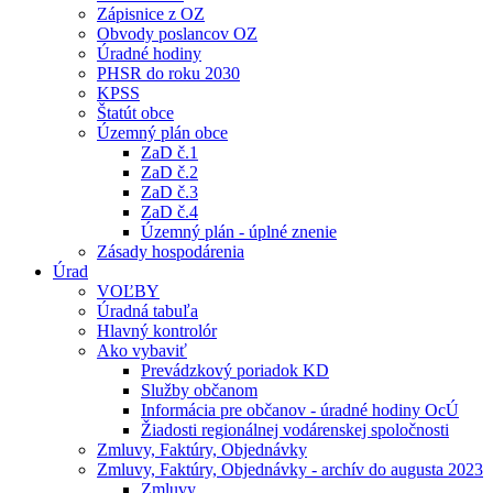
Zápisnice z OZ
Obvody poslancov OZ
Úradné hodiny
PHSR do roku 2030
KPSS
Štatút obce
Územný plán obce
ZaD č.1
ZaD č.2
ZaD č.3
ZaD č.4
Územný plán - úplné znenie
Zásady hospodárenia
Úrad
VOĽBY
Úradná tabuľa
Hlavný kontrolór
Ako vybaviť
Prevádzkový poriadok KD
Služby občanom
Informácia pre občanov - úradné hodiny OcÚ
Žiadosti regionálnej vodárenskej spoločnosti
Zmluvy, Faktúry, Objednávky
Zmluvy, Faktúry, Objednávky - archív do augusta 2023
Zmluvy