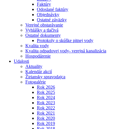
Faktúry
Odoslané faktúry
Objednávky
Ostatné záväzky
Verejné obstarávanie
Vyhlášky a tlačivá
Ostatné dokumenty
Protokoly o skúške pitnej vody
Kvalita vody
Kvalita odpadovej vody- verejná kanalizácia
Hospodárenie
Udalosti
Aktuality
Kalendár akcií
Žiriansky spravodajca
Fotogalérie
Rok 2026
Rok 2025
Rok 2024
Rok 2023
Rok 2022
Rok 2021
Rok 2020
Rok 2019
Rok 2018