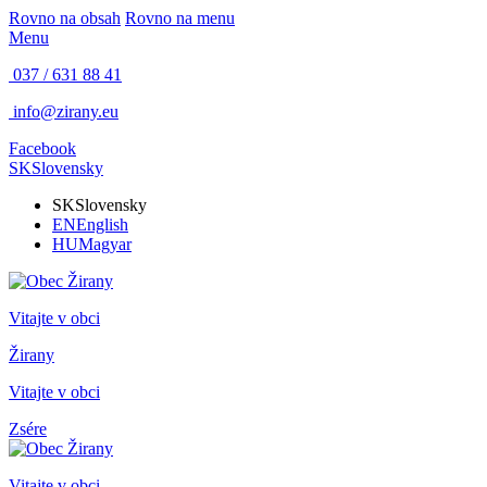
Rovno na obsah
Rovno na menu
Menu
037 / 631 88 41
info@zirany.eu
Facebook
SK
Slovensky
SK
Slovensky
EN
English
HU
Magyar
Vitajte v obci
Žirany
Vitajte v obci
Zsére
Vitajte v obci