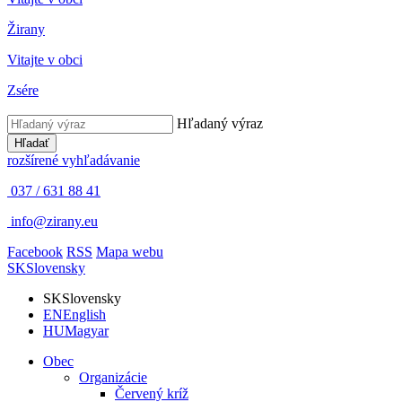
Žirany
Vitajte v obci
Zsére
Hľadaný výraz
Hľadať
rozšírené vyhľadávanie
037 / 631 88 41
info@zirany.eu
Facebook
RSS
Mapa webu
SK
Slovensky
SK
Slovensky
EN
English
HU
Magyar
Obec
Organizácie
Červený kríž