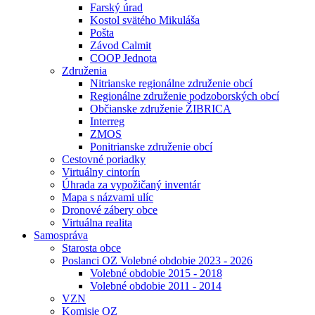
Farský úrad
Kostol svätého Mikuláša
Pošta
Závod Calmit
COOP Jednota
Združenia
Nitrianske regionálne združenie obcí
Regionálne združenie podzoborských obcí
Občianske združenie ŽIBRICA
Interreg
ZMOS
Ponitrianske združenie obcí
Cestovné poriadky
Virtuálny cintorín
Úhrada za vypožičaný inventár
Mapa s názvami ulíc
Dronové zábery obce
Virtuálna realita
Samospráva
Starosta obce
Poslanci OZ Volebné obdobie 2023 - 2026
Volebné obdobie 2015 - 2018
Volebné obdobie 2011 - 2014
VZN
Komisie OZ