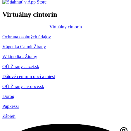
Virtuálny cintorín
Virtuálny cintorín
Ochrana osobných údajov
Vápenka Calmit Žirany
Wikipedia - Žirany
OÚ Žirany - azet.sk
Dátové centrum obcí a miest
OÚ Žirany - e-obce.sk
Dorog
Papkeszi
Zábřeh