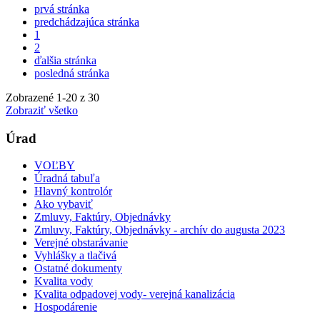
prvá stránka
predchádzajúca stránka
1
2
ďalšia stránka
posledná stránka
Zobrazené
1
-
20
z 30
Zobraziť všetko
Úrad
VOĽBY
Úradná tabuľa
Hlavný kontrolór
Ako vybaviť
Zmluvy, Faktúry, Objednávky
Zmluvy, Faktúry, Objednávky - archív do augusta 2023
Verejné obstarávanie
Vyhlášky a tlačivá
Ostatné dokumenty
Kvalita vody
Kvalita odpadovej vody- verejná kanalizácia
Hospodárenie