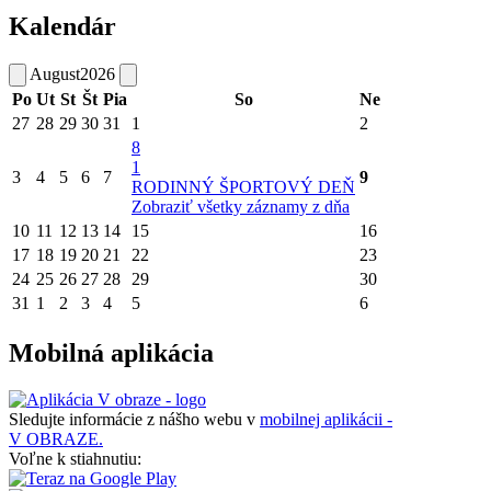
Kalendár
August
2026
Po
Ut
St
Št
Pia
So
Ne
27
28
29
30
31
1
2
8
1
3
4
5
6
7
9
RODINNÝ ŠPORTOVÝ DEŇ
Zobraziť všetky záznamy z dňa
10
11
12
13
14
15
16
17
18
19
20
21
22
23
24
25
26
27
28
29
30
31
1
2
3
4
5
6
Mobilná aplikácia
Sledujte informácie z nášho webu v
mobilnej aplikácii -
V OBRAZE.
Voľne k stiahnutiu: