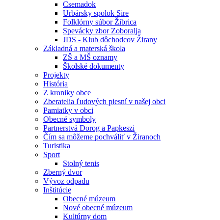
Csemadok
Urbársky spolok Sire
Folklórny súbor Žibrica
Spevácky zbor Zoboralja
JDS - Klub dôchodcov Žirany
Základná a materská škola
ZŠ a MŠ oznamy
Školské dokumenty
Projekty
História
Z kroniky obce
Zberatelia ľudových piesní v našej obci
Pamiatky v obci
Obecné symboly
Partnerstvá Dorog a Papkeszi
Čím sa môžeme pochváliť v Žiranoch
Turistika
Sport
Stolný tenis
Zberný dvor
Vývoz odpadu
Inštitúcie
Obecné múzeum
Nové obecné múzeum
Kultúrny dom