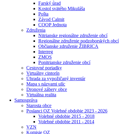
Farský úrad
Kostol svätého Mikuláša
Pošta
Závod Calmit
COOP Jednota
Združenia
Nitrianske regionálne združenie obcí
Regionálne združenie podzoborských obcí
Občianske združenie ŽIBRICA
Interreg
ZMOS
Ponitrianske združenie obcí
Cestovné poriadky
Virtuálny cintorín
Úhrada za vypožičaný inventár
Mapa s názvami ulíc
Dronové zábery obce
Virtuálna realita
Samospráva
Starosta obce
Poslanci OZ Volebné obdobie 2023 - 2026
Volebné obdobie 2015 - 2018
Volebné obdobie 2011 - 2014
VZN
Komisie OZ