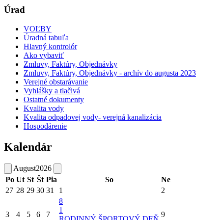
Úrad
VOĽBY
Úradná tabuľa
Hlavný kontrolór
Ako vybaviť
Zmluvy, Faktúry, Objednávky
Zmluvy, Faktúry, Objednávky - archív do augusta 2023
Verejné obstarávanie
Vyhlášky a tlačivá
Ostatné dokumenty
Kvalita vody
Kvalita odpadovej vody- verejná kanalizácia
Hospodárenie
Kalendár
August
2026
Po
Ut
St
Št
Pia
So
Ne
27
28
29
30
31
1
2
8
1
3
4
5
6
7
9
RODINNÝ ŠPORTOVÝ DEŇ