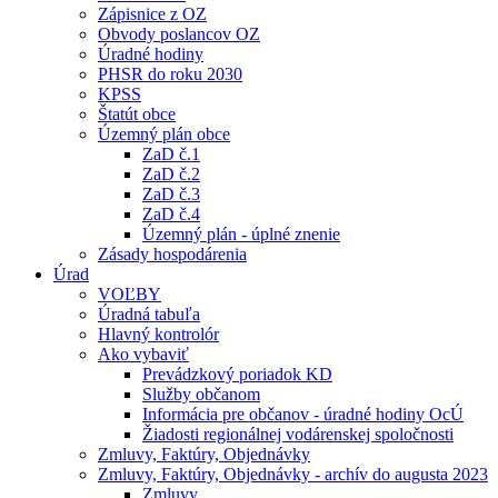
Zápisnice z OZ
Obvody poslancov OZ
Úradné hodiny
PHSR do roku 2030
KPSS
Štatút obce
Územný plán obce
ZaD č.1
ZaD č.2
ZaD č.3
ZaD č.4
Územný plán - úplné znenie
Zásady hospodárenia
Úrad
VOĽBY
Úradná tabuľa
Hlavný kontrolór
Ako vybaviť
Prevádzkový poriadok KD
Služby občanom
Informácia pre občanov - úradné hodiny OcÚ
Žiadosti regionálnej vodárenskej spoločnosti
Zmluvy, Faktúry, Objednávky
Zmluvy, Faktúry, Objednávky - archív do augusta 2023
Zmluvy