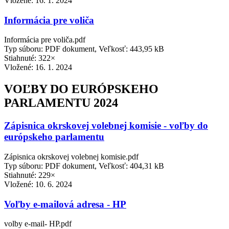
Vložené:
16. 1. 2024
Informácia pre voliča
Informácia pre voliča.pdf
Typ súboru: PDF dokument, Veľkosť: 443,95 kB
Stiahnuté: 322×
Vložené:
16. 1. 2024
VOĽBY DO EURÓPSKEHO
PARLAMENTU 2024
Zápisnica okrskovej volebnej komisie - voľby do
európskeho parlamentu
Zápisnica okrskovej volebnej komisie.pdf
Typ súboru: PDF dokument, Veľkosť: 404,31 kB
Stiahnuté: 229×
Vložené:
10. 6. 2024
Voľby e-mailová adresa - HP
volby e-mail- HP.pdf