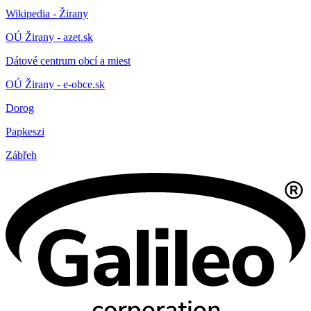
Wikipedia - Žirany
OÚ Žirany - azet.sk
Dátové centrum obcí a miest
OÚ Žirany - e-obce.sk
Dorog
Papkeszi
Zábřeh