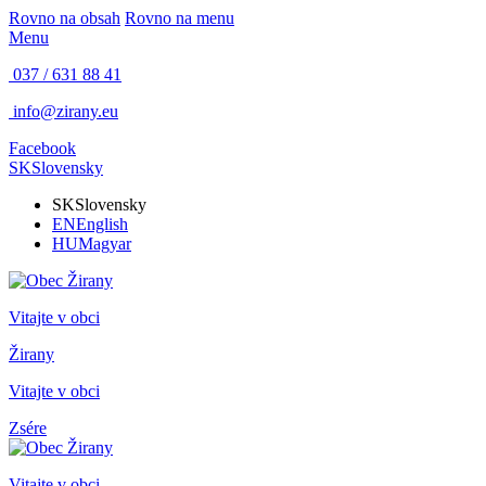
Rovno na obsah
Rovno na menu
Menu
037 / 631 88 41
info@zirany.eu
Facebook
SK
Slovensky
SK
Slovensky
EN
English
HU
Magyar
Vitajte v obci
Žirany
Vitajte v obci
Zsére
Vitajte v obci