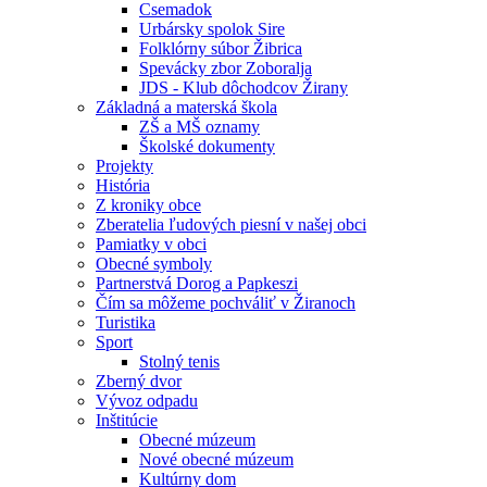
Csemadok
Urbársky spolok Sire
Folklórny súbor Žibrica
Spevácky zbor Zoboralja
JDS - Klub dôchodcov Žirany
Základná a materská škola
ZŠ a MŠ oznamy
Školské dokumenty
Projekty
História
Z kroniky obce
Zberatelia ľudových piesní v našej obci
Pamiatky v obci
Obecné symboly
Partnerstvá Dorog a Papkeszi
Čím sa môžeme pochváliť v Žiranoch
Turistika
Sport
Stolný tenis
Zberný dvor
Vývoz odpadu
Inštitúcie
Obecné múzeum
Nové obecné múzeum
Kultúrny dom