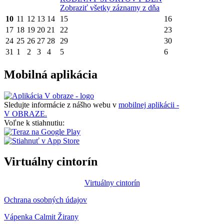
Zobraziť všetky záznamy z dňa
10
11
12
13
14
15
16
17
18
19
20
21
22
23
24
25
26
27
28
29
30
31
1
2
3
4
5
6
Mobilná aplikácia
Sledujte informácie z nášho webu v
mobilnej aplikácii -
V OBRAZE.
Voľne k stiahnutiu:
Virtuálny cintorín
Virtuálny cintorín
Ochrana osobných údajov
Vápenka Calmit Žirany