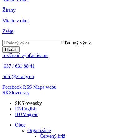
Žirany
Vitajte v obci
Zsére
Hľadaný výraz
Hľadať
rozšírené vyhľadávanie
037 / 631 88 41
info@zirany.eu
Facebook
RSS
Mapa webu
SK
Slovensky
SK
Slovensky
EN
English
HU
Magyar
Obec
Organizácie
Červený kríž