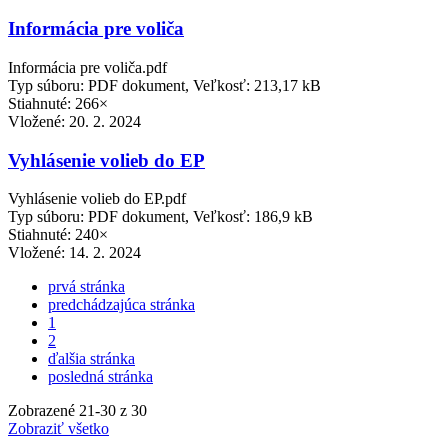
Informácia pre voliča
Informácia pre voliča.pdf
Typ súboru: PDF dokument, Veľkosť: 213,17 kB
Stiahnuté: 266×
Vložené:
20. 2. 2024
Vyhlásenie volieb do EP
Vyhlásenie volieb do EP.pdf
Typ súboru: PDF dokument, Veľkosť: 186,9 kB
Stiahnuté: 240×
Vložené:
14. 2. 2024
prvá stránka
predchádzajúca stránka
1
2
ďalšia stránka
posledná stránka
Zobrazené
21
-
30
z 30
Zobraziť všetko