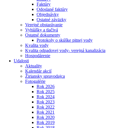
Faktúry
Odoslané faktúry
Objednávky
Ostatné záväzky
Verejné obstarávanie
Vyhlášky a tlačivá
Ostatné dokumenty
Protokoly o skúške pitnej vody
Kvalita vody
Kvalita odpadovej vody- verejná kanalizácia
Hospodárenie
Udalosti
Aktuality
Kalendár akcií
Žiriansky spravodajca
Fotogalérie
Rok 2026
Rok 2025
Rok 2024
Rok 2023
Rok 2022
Rok 2021
Rok 2020
Rok 2019
Rok 2018