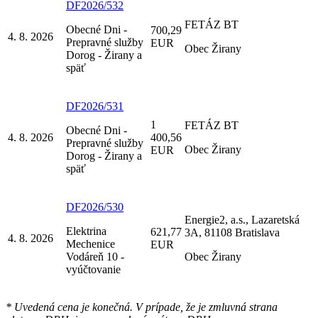
DF2026/532
FETÁZ BT
Obecné Dni -
700,29
4. 8. 2026
Prepravné služby
EUR
Obec Žirany
Dorog - Žirany a
späť
DF2026/531
1
FETÁZ BT
Obecné Dni -
4. 8. 2026
400,56
Prepravné služby
Obec Žirany
EUR
Dorog - Žirany a
späť
DF2026/530
Energie2, a.s., Lazaretská
Elektrina
621,77
3A, 81108 Bratislava
4. 8. 2026
Mechenice
EUR
Vodáreň 10 -
Obec Žirany
vyúčtovanie
* Uvedená cena je konečná. V prípade, že je zmluvná strana