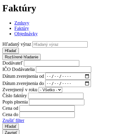
Faktúry
Zmluvy
Faktúry
Objednávky
Hľadaný výraz
Hľadať
Rozšírené hľadanie
Dodávateľ
IČO Dodávatelia
Dátum zverejnenia od
Dátum zverejnenia do
Zverejnený v roku
Číslo faktúry
Popis plnenia
Cena od
Cena do
Zrušiť filter
Zavrieť