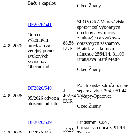
Baču s kapelou
Obec Žirany
SLOVGRAM, nezávislá
DF2026/541
spoločnosť výkonných
umelcov a výrobcov
Odmena
zvukových a zvukovo-
výkonným
88,56
obrazových záznamov,
umelcom za
4. 8. 2026
EUR
Bratislav, Jakubovo
verejný prenos
námestie 2564/14, 81109
zvukových
Bratislava-Staré Mesto
záznamov
Obecné dni
Obec Žirany
Ponitrianske združ.obcí pre
DF2026/540
3
separov. zber, 204, 951 44
4. 8. 2026
402,64
Výčapy-Opatovce
05/2026 odvoz a
EUR
uloženie odpadu
Obec Žirany
DF2026/539
Lindström, s.r.o.,
Orešianska ulica 3, 91701
18,25
07/2026 MŠ-
4. 8. 2026
Trnava