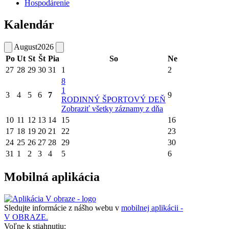
Hospodárenie
Kalendár
August
2026
Po
Ut
St
Št
Pia
So
Ne
27
28
29
30
31
1
2
8
1
3
4
5
6
7
9
RODINNÝ ŠPORTOVÝ DEŇ
Zobraziť všetky záznamy z dňa
10
11
12
13
14
15
16
17
18
19
20
21
22
23
24
25
26
27
28
29
30
31
1
2
3
4
5
6
Mobilná aplikácia
Sledujte informácie z nášho webu v
mobilnej aplikácii -
V OBRAZE.
Voľne k stiahnutiu: