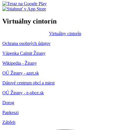
Virtuálny cintorín
Virtuálny cintorín
Ochrana osobných údajov
Vápenka Calmit Žirany
Wikipedia - Žirany
OÚ Žirany - azet.sk
Dátové centrum obcí a miest
OÚ Žirany - e-obce.sk
Dorog
Papkeszi
Zábřeh