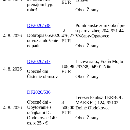
EUR
prenájom hyg.
rohoží
Obec Žirany
DF2026/538
Ponitrianske združ.obcí pre
-2
separov. zber, 204, 951 44
Dobropis 05/2026
4. 8. 2026
476,27
Výčapy-Opatovce
odvoz a uloženie
EUR
odpadu
Obec Žirany
DF2026/537
Luciva s.r.o., Fraňa Mojtu
108,98
293/38, 94901 Nitra
4. 8. 2026
Obecné dni -
EUR
Čistenie obrusov
Obec Žirany
DF2026/536
Terézia Paulisz TERBOL -
Obecné dni -
3
MARKET, 124, 95102
Ubytovanie s
4. 8. 2026
500,00
Dolné Obdokovce
raňajkami D.
EUR
Obdokovce 140
Obec Žirany
os. x 25,- €