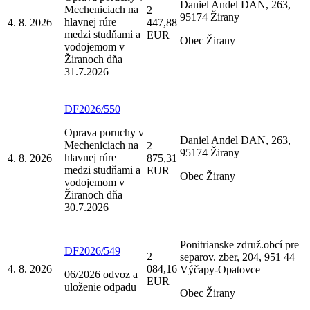
Daniel Andel DAN, 263,
Mecheniciach na
2
95174 Žirany
hlavnej rúre
4. 8. 2026
447,88
medzi studňami a
EUR
Obec Žirany
vodojemom v
Žiranoch dňa
31.7.2026
DF2026/550
Oprava poruchy v
Daniel Andel DAN, 263,
Mecheniciach na
2
95174 Žirany
hlavnej rúre
4. 8. 2026
875,31
medzi studňami a
EUR
Obec Žirany
vodojemom v
Žiranoch dňa
30.7.2026
Ponitrianske združ.obcí pre
DF2026/549
2
separov. zber, 204, 951 44
4. 8. 2026
084,16
Výčapy-Opatovce
06/2026 odvoz a
EUR
uloženie odpadu
Obec Žirany