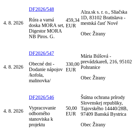
DF2026/548
Alza.sk s. r. o., Sliačska
1D, 83102 Bratislava -
Rúra a varná
459,34
4. 8. 2026
mestská časť Nové
doska MORA set,
EUR
Digestor MORA
Obec Žirany
NB Piros. G.
DF2026/547
Mária Búšová -
prevádzkareň, 216, 95102
Obecné dni -
330,00
4. 8. 2026
Pohranice
Dodanie nápojov
EUR
/kofola,
Obec Žirany
malinovka/
DF2026/546
Štátna ochrana prírody
Slovenskej republiky,
Vypracovanie
50,00
Tajovského 14440/28B,
4. 8. 2026
odborného
EUR
97409 Banská Bystrica
stanoviska k
projektu
Obec Žirany