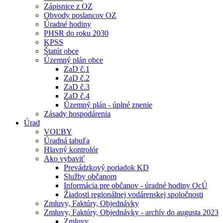
Zápisnice z OZ
Obvody poslancov OZ
Úradné hodiny
PHSR do roku 2030
KPSS
Štatút obce
Územný plán obce
ZaD č.1
ZaD č.2
ZaD č.3
ZaD č.4
Územný plán - úplné znenie
Zásady hospodárenia
Úrad
VOĽBY
Úradná tabuľa
Hlavný kontrolór
Ako vybaviť
Prevádzkový poriadok KD
Služby občanom
Informácia pre občanov - úradné hodiny OcÚ
Žiadosti regionálnej vodárenskej spoločnosti
Zmluvy, Faktúry, Objednávky
Zmluvy, Faktúry, Objednávky - archív do augusta 2023
Zmluvy