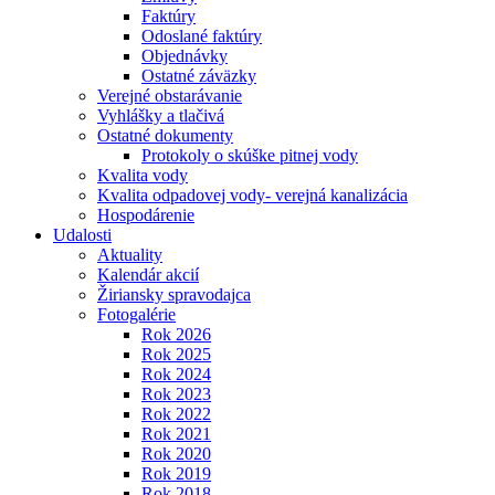
Faktúry
Odoslané faktúry
Objednávky
Ostatné záväzky
Verejné obstarávanie
Vyhlášky a tlačivá
Ostatné dokumenty
Protokoly o skúške pitnej vody
Kvalita vody
Kvalita odpadovej vody- verejná kanalizácia
Hospodárenie
Udalosti
Aktuality
Kalendár akcií
Žiriansky spravodajca
Fotogalérie
Rok 2026
Rok 2025
Rok 2024
Rok 2023
Rok 2022
Rok 2021
Rok 2020
Rok 2019
Rok 2018