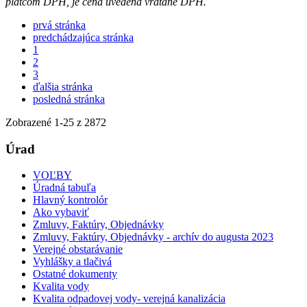
platcom DPH, je cena uvedená vrátane DPH.
prvá stránka
predchádzajúca stránka
1
2
3
ďalšia stránka
posledná stránka
Zobrazené
1
-
25
z 2872
Úrad
VOĽBY
Úradná tabuľa
Hlavný kontrolór
Ako vybaviť
Zmluvy, Faktúry, Objednávky
Zmluvy, Faktúry, Objednávky - archív do augusta 2023
Verejné obstarávanie
Vyhlášky a tlačivá
Ostatné dokumenty
Kvalita vody
Kvalita odpadovej vody- verejná kanalizácia