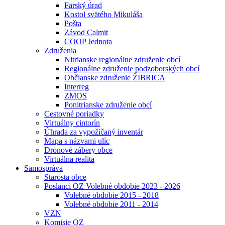
Farský úrad
Kostol svätého Mikuláša
Pošta
Závod Calmit
COOP Jednota
Združenia
Nitrianske regionálne združenie obcí
Regionálne združenie podzoborských obcí
Občianske združenie ŽIBRICA
Interreg
ZMOS
Ponitrianske združenie obcí
Cestovné poriadky
Virtuálny cintorín
Úhrada za vypožičaný inventár
Mapa s názvami ulíc
Dronové zábery obce
Virtuálna realita
Samospráva
Starosta obce
Poslanci OZ Volebné obdobie 2023 - 2026
Volebné obdobie 2015 - 2018
Volebné obdobie 2011 - 2014
VZN
Komisie OZ