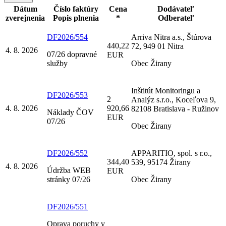
Dátum
Číslo faktúry
Cena
Dodávateľ
zverejnenia
Popis plnenia
*
Odberateľ
DF2026/554
Arriva Nitra a.s., Štúrova
440,22
72, 949 01 Nitra
4. 8. 2026
07/26 dopravné
EUR
služby
Obec Žirany
Inštitút Monitoringu a
DF2026/553
2
Analýz s.r.o., Koceľova 9,
4. 8. 2026
920,66
82108 Bratislava - Ružinov
Náklady ČOV
EUR
07/26
Obec Žirany
DF2026/552
APPARITIO, spol. s r.o.,
344,40
539, 95174 Žirany
4. 8. 2026
Údržba WEB
EUR
stránky 07/26
Obec Žirany
DF2026/551
Oprava poruchy v