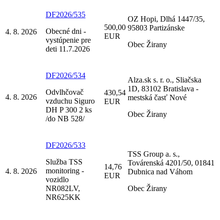
DF2026/535
OZ Hopi, Dlhá 1447/35,
500,00
95803 Partizánske
Obecné dni -
4. 8. 2026
EUR
vystúpenie pre
Obec Žirany
deti 11.7.2026
DF2026/534
Alza.sk s. r. o., Sliačska
1D, 83102 Bratislava -
Odvlhčovač
430,54
4. 8. 2026
mestská časť Nové
vzduchu Siguro
EUR
DH P 300 2 ks
Obec Žirany
/do NB 528/
DF2026/533
TSS Group a. s.,
Služba TSS
Továrenská 4201/50, 01841
14,76
monitoring -
4. 8. 2026
Dubnica nad Váhom
EUR
vozidlo
NR082LV,
Obec Žirany
NR625KK