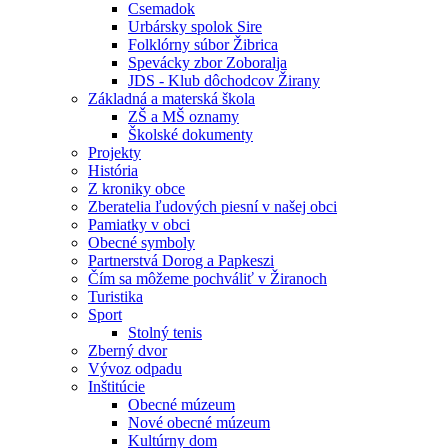
Csemadok
Urbársky spolok Sire
Folklórny súbor Žibrica
Spevácky zbor Zoboralja
JDS - Klub dôchodcov Žirany
Základná a materská škola
ZŠ a MŠ oznamy
Školské dokumenty
Projekty
História
Z kroniky obce
Zberatelia ľudových piesní v našej obci
Pamiatky v obci
Obecné symboly
Partnerstvá Dorog a Papkeszi
Čím sa môžeme pochváliť v Žiranoch
Turistika
Sport
Stolný tenis
Zberný dvor
Vývoz odpadu
Inštitúcie
Obecné múzeum
Nové obecné múzeum
Kultúrny dom