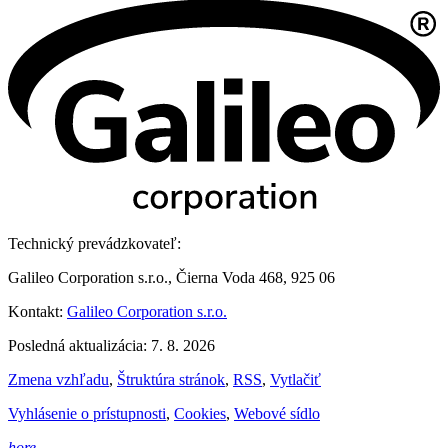
Technický prevádzkovateľ:
Galileo Corporation s.r.o., Čierna Voda 468, 925 06
Kontakt:
Galileo Corporation s.r.o.
Posledná aktualizácia: 7. 8. 2026
Zmena vzhľadu
,
Štruktúra stránok
,
RSS
,
Vytlačiť
Vyhlásenie o prístupnosti
,
Cookies
,
Webové sídlo
hore