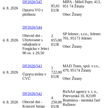
DF2026/545
MIPA - Miloš Pajer, 413,
85,61
951 74 Žirany
4. 8. 2026
Oprava VO s
EUR
plošinou
Obec Žirany
DF2026/544
SP Jelenec, s.r.o., Jelenec
Obecné dni -
2
701, 95173 Jelenec
Ubytovanie s
4. 8. 2026
655,00
raňajkami u
EUR
Obec Žirany
Forgácha v Jeleci
90 os. x 29,50
DF2026/543
MAD Trans, spol. s r.o.,
1
479, 95174 Žirany
4. 8. 2026
722,00
Úprava terínu v
EUR
CVČ
Obec Žirany
RichArt agency s. r. o.,
DF2026/542
Prievozská 10, 82109
4
Bratislava - mestská časť
Obecné dni -
4. 8. 2026
250,00
Ružinov
Koncert Juraja
EUR