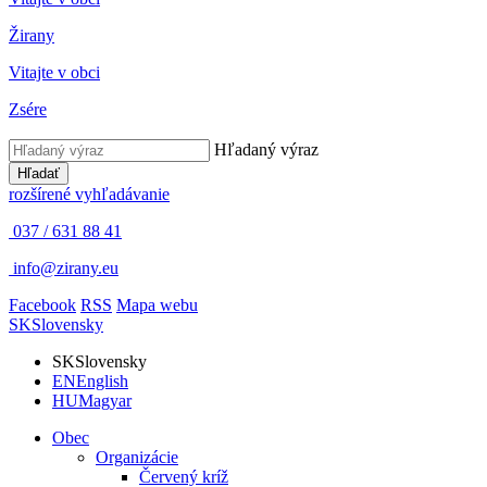
Žirany
Vitajte v obci
Zsére
Hľadaný výraz
Hľadať
rozšírené vyhľadávanie
037 / 631 88 41
info@zirany.eu
Facebook
RSS
Mapa webu
SK
Slovensky
SK
Slovensky
EN
English
HU
Magyar
Obec
Organizácie
Červený kríž