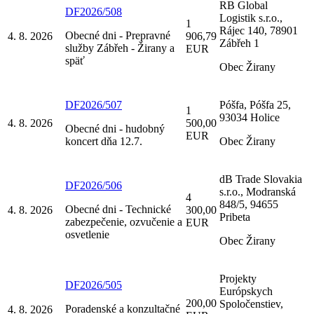
RB Global
DF2026/508
Logistik s.r.o.,
1
Rájec 140, 78901
Obecné dni - Prepravné
4. 8. 2026
906,79
Zábřeh 1
služby Zábřeh - Žirany a
EUR
späť
Obec Žirany
DF2026/507
Póšfa, Póšfa 25,
1
93034 Holice
4. 8. 2026
500,00
Obecné dni - hudobný
EUR
koncert dňa 12.7.
Obec Žirany
dB Trade Slovakia
DF2026/506
s.r.o., Modranská
4
848/5, 94655
Obecné dni - Technické
4. 8. 2026
300,00
Pribeta
zabezpečenie, ozvučenie a
EUR
osvetlenie
Obec Žirany
Projekty
DF2026/505
Európskych
200,00
Spoločenstiev,
Poradenské a konzultačné
4. 8. 2026