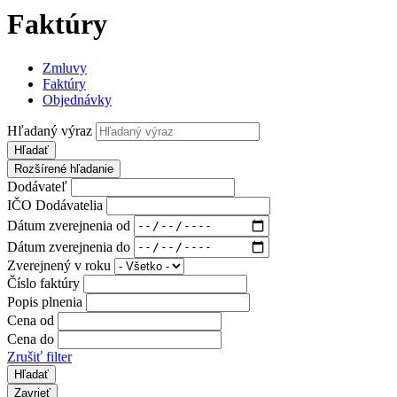
Faktúry
Zmluvy
Faktúry
Objednávky
Hľadaný výraz
Hľadať
Rozšírené hľadanie
Dodávateľ
IČO Dodávatelia
Dátum zverejnenia od
Dátum zverejnenia do
Zverejnený v roku
Číslo faktúry
Popis plnenia
Cena od
Cena do
Zrušiť filter
Zavrieť