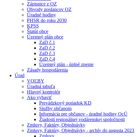
Zápisnice z OZ
Obvody poslancov OZ
Úradné hodiny
PHSR do roku 2030
KPSS
Štatút obce
Územný plán obce
ZaD č.1
ZaD č.2
ZaD č.3
ZaD č.4
Územný plán - úplné znenie
Zásady hospodárenia
Úrad
VOĽBY
Úradná tabuľa
Hlavný kontrolór
Ako vybaviť
Prevádzkový poriadok KD
Služby občanom
Informácia pre občanov - úradné hodiny OcÚ
Žiadosti regionálnej vodárenskej spoločnosti
Zmluvy, Faktúry, Objednávky
Zmluvy, Faktúry, Objednávky - archív do augusta 2023
Zmluvy