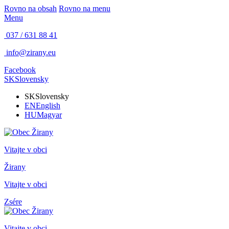
Rovno na obsah
Rovno na menu
Menu
037 / 631 88 41
info@zirany.eu
Facebook
SK
Slovensky
SK
Slovensky
EN
English
HU
Magyar
Vitajte v obci
Žirany
Vitajte v obci
Zsére
Vitajte v obci