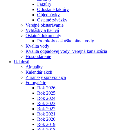
Faktúry
Odoslané faktúry
Objednávky
Ostatné záväzky
Verejné obstarávanie
Vyhlášky a tlačivá
Ostatné dokumenty
Protokoly o skúške pitnej vody
Kvalita vody
Kvalita odpadovej vody- verejná kanalizácia
Hospodárenie
Udalosti
Aktuality
Kalendár akcií
Žiriansky spravodajca
Fotogalérie
Rok 2026
Rok 2025
Rok 2024
Rok 2023
Rok 2022
Rok 2021
Rok 2020
Rok 2019
Rok 2018