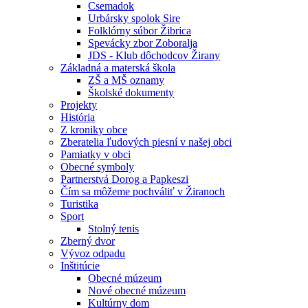
Csemadok
Urbársky spolok Sire
Folklórny súbor Žibrica
Spevácky zbor Zoboralja
JDS - Klub dôchodcov Žirany
Základná a materská škola
ZŠ a MŠ oznamy
Školské dokumenty
Projekty
História
Z kroniky obce
Zberatelia ľudových piesní v našej obci
Pamiatky v obci
Obecné symboly
Partnerstvá Dorog a Papkeszi
Čím sa môžeme pochváliť v Žiranoch
Turistika
Sport
Stolný tenis
Zberný dvor
Vývoz odpadu
Inštitúcie
Obecné múzeum
Nové obecné múzeum
Kultúrny dom