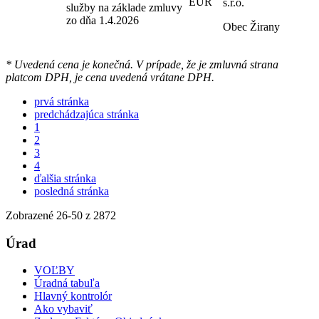
EUR
s.r.o.
služby na základe zmluvy
zo dňa 1.4.2026
Obec Žirany
* Uvedená cena je konečná. V prípade, že je zmluvná strana
platcom DPH, je cena uvedená vrátane DPH.
prvá stránka
predchádzajúca stránka
1
2
3
4
ďalšia stránka
posledná stránka
Zobrazené
26
-
50
z 2872
Úrad
VOĽBY
Úradná tabuľa
Hlavný kontrolór
Ako vybaviť