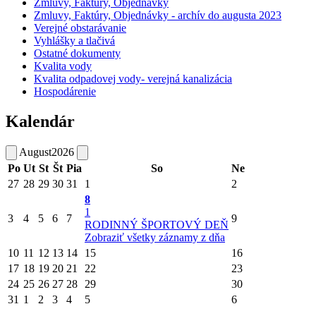
Zmluvy, Faktúry, Objednávky
Zmluvy, Faktúry, Objednávky - archív do augusta 2023
Verejné obstarávanie
Vyhlášky a tlačivá
Ostatné dokumenty
Kvalita vody
Kvalita odpadovej vody- verejná kanalizácia
Hospodárenie
Kalendár
August
2026
Po
Ut
St
Št
Pia
So
Ne
27
28
29
30
31
1
2
8
1
3
4
5
6
7
9
RODINNÝ ŠPORTOVÝ DEŇ
Zobraziť všetky záznamy z dňa
10
11
12
13
14
15
16
17
18
19
20
21
22
23
24
25
26
27
28
29
30
31
1
2
3
4
5
6