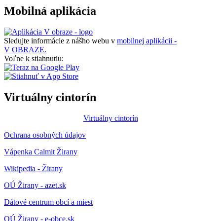
Mobilná aplikácia
Sledujte informácie z nášho webu v
mobilnej aplikácii -
V OBRAZE.
Voľne k stiahnutiu:
Virtuálny cintorín
Virtuálny cintorín
Ochrana osobných údajov
Vápenka Calmit Žirany
Wikipedia - Žirany
OÚ Žirany - azet.sk
Dátové centrum obcí a miest
OÚ Žirany - e-obce.sk