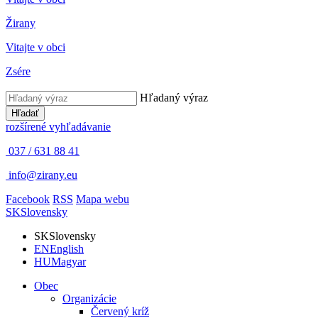
Žirany
Vitajte v obci
Zsére
Hľadaný výraz
Hľadať
rozšírené vyhľadávanie
037 / 631 88 41
info@zirany.eu
Facebook
RSS
Mapa webu
SK
Slovensky
SK
Slovensky
EN
English
HU
Magyar
Obec
Organizácie
Červený kríž