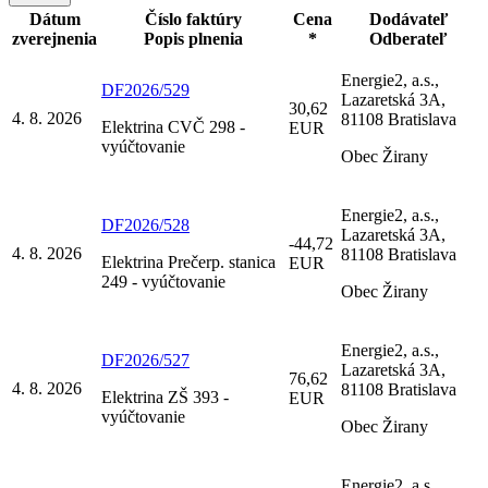
Dátum
Číslo faktúry
Cena
Dodávateľ
zverejnenia
Popis plnenia
*
Odberateľ
Energie2, a.s.,
DF2026/529
Lazaretská 3A,
30,62
4. 8. 2026
81108 Bratislava
Elektrina CVČ 298 -
EUR
vyúčtovanie
Obec Žirany
Energie2, a.s.,
DF2026/528
Lazaretská 3A,
-44,72
4. 8. 2026
81108 Bratislava
Elektrina Prečerp. stanica
EUR
249 - vyúčtovanie
Obec Žirany
Energie2, a.s.,
DF2026/527
Lazaretská 3A,
76,62
4. 8. 2026
81108 Bratislava
Elektrina ZŠ 393 -
EUR
vyúčtovanie
Obec Žirany
Energie2, a.s.,