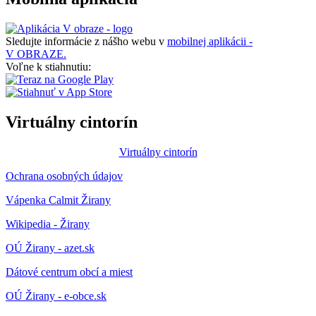
Sledujte informácie z nášho webu v
mobilnej aplikácii -
V OBRAZE.
Voľne k stiahnutiu:
Virtuálny cintorín
Virtuálny cintorín
Ochrana osobných údajov
Vápenka Calmit Žirany
Wikipedia - Žirany
OÚ Žirany - azet.sk
Dátové centrum obcí a miest
OÚ Žirany - e-obce.sk