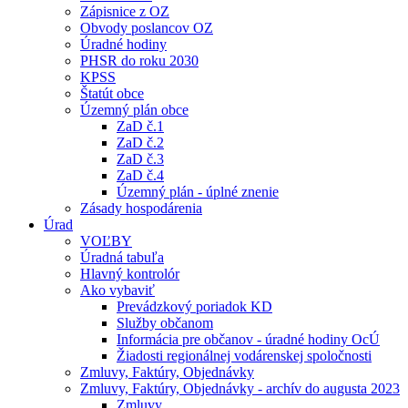
Zápisnice z OZ
Obvody poslancov OZ
Úradné hodiny
PHSR do roku 2030
KPSS
Štatút obce
Územný plán obce
ZaD č.1
ZaD č.2
ZaD č.3
ZaD č.4
Územný plán - úplné znenie
Zásady hospodárenia
Úrad
VOĽBY
Úradná tabuľa
Hlavný kontrolór
Ako vybaviť
Prevádzkový poriadok KD
Služby občanom
Informácia pre občanov - úradné hodiny OcÚ
Žiadosti regionálnej vodárenskej spoločnosti
Zmluvy, Faktúry, Objednávky
Zmluvy, Faktúry, Objednávky - archív do augusta 2023
Zmluvy