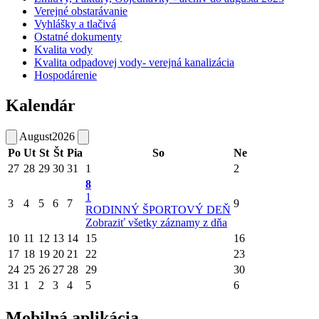
Verejné obstarávanie
Vyhlášky a tlačivá
Ostatné dokumenty
Kvalita vody
Kvalita odpadovej vody- verejná kanalizácia
Hospodárenie
Kalendár
August
2026
Po
Ut
St
Št
Pia
So
Ne
27
28
29
30
31
1
2
8
1
3
4
5
6
7
9
RODINNÝ ŠPORTOVÝ DEŇ
Zobraziť všetky záznamy z dňa
10
11
12
13
14
15
16
17
18
19
20
21
22
23
24
25
26
27
28
29
30
31
1
2
3
4
5
6
Mobilná aplikácia