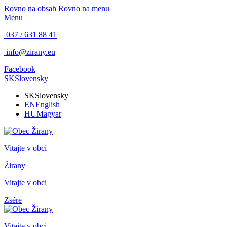
Rovno na obsah
Rovno na menu
Menu
037 / 631 88 41
info@zirany.eu
Facebook
SK
Slovensky
SK
Slovensky
EN
English
HU
Magyar
Vitajte v obci
Žirany
Vitajte v obci
Zsére
Vitajte v obci