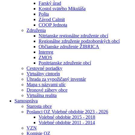
Farský úrad
Kostol svätého Mikuláša
Pošta
Závod Calmit
COOP Jednota
Združenia
Nitrianske regionálne združenie obcí
Regionálne združenie podzoborských obcí
Občianske združenie ŽIBRICA
Interreg
ZMOS
Ponitrianske združenie obcí
Cestovné poriadky
Virtuálny cintorín
Úhrada za vypožičaný inventár
Mapa s názvami ulíc
Dronové zábery obce
Virtuálna realita
Samospráva
Starosta obce
Poslanci OZ Volebné obdobie 2023 - 2026
Volebné obdobie 2015 - 2018
Volebné obdobie 2011 - 2014
VZN
Komisie OZ