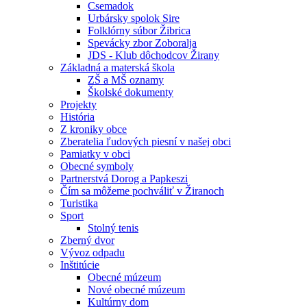
Csemadok
Urbársky spolok Sire
Folklórny súbor Žibrica
Spevácky zbor Zoboralja
JDS - Klub dôchodcov Žirany
Základná a materská škola
ZŠ a MŠ oznamy
Školské dokumenty
Projekty
História
Z kroniky obce
Zberatelia ľudových piesní v našej obci
Pamiatky v obci
Obecné symboly
Partnerstvá Dorog a Papkeszi
Čím sa môžeme pochváliť v Žiranoch
Turistika
Sport
Stolný tenis
Zberný dvor
Vývoz odpadu
Inštitúcie
Obecné múzeum
Nové obecné múzeum
Kultúrny dom