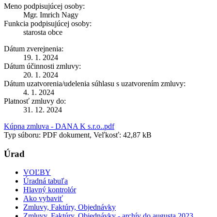
Meno podpisujúcej osoby:
Mgr. Imrich Nagy
Funkcia podpisujúcej osoby:
starosta obce
Dátum zverejnenia:
19. 1. 2024
Dátum účinnosti zmluvy:
20. 1. 2024
Dátum uzatvorenia/udelenia súhlasu s uzatvorením zmluvy:
4. 1. 2024
Platnosť zmluvy do:
31. 12. 2024
Kúpna zmluva - DANA K s.r.o..pdf
Typ súboru: PDF dokument, Veľkosť: 42,87 kB
Úrad
VOĽBY
Úradná tabuľa
Hlavný kontrolór
Ako vybaviť
Zmluvy, Faktúry, Objednávky
Zmluvy, Faktúry, Objednávky - archív do augusta 2023