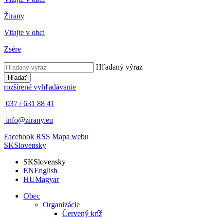
Žirany
Vitajte v obci
Zsére
Hľadaný výraz
Hľadať
rozšírené vyhľadávanie
037 / 631 88 41
info@zirany.eu
Facebook
RSS
Mapa webu
SK
Slovensky
SK
Slovensky
EN
English
HU
Magyar
Obec
Organizácie
Červený kríž