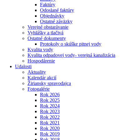
Faktúry
Odoslané faktúry
Objednávky
Ostatné záväzky
Verejné obstarávanie
Vyhlášky a tlačivá
Ostatné dokumenty
Protokoly o skúške pitnej vody
Kvalita vody
Kvalita odpadovej vody- verejná kanalizácia
Hospodárenie
Udalosti
Aktuality
Kalendár akcií
Žiriansky spravodajca
Fotogalérie
Rok 2026
Rok 2025
Rok 2024
Rok 2023
Rok 2022
Rok 2021
Rok 2020
Rok 2019
Rok 2018