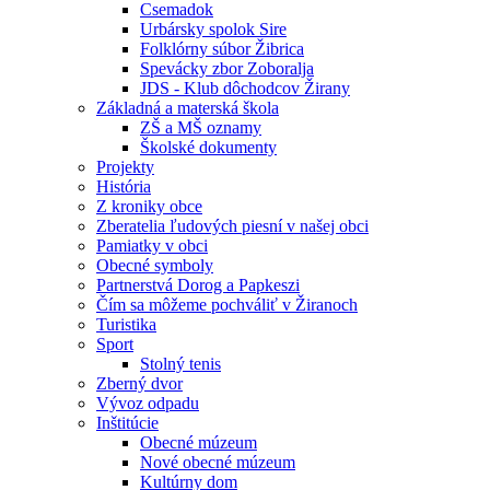
Csemadok
Urbársky spolok Sire
Folklórny súbor Žibrica
Spevácky zbor Zoboralja
JDS - Klub dôchodcov Žirany
Základná a materská škola
ZŠ a MŠ oznamy
Školské dokumenty
Projekty
História
Z kroniky obce
Zberatelia ľudových piesní v našej obci
Pamiatky v obci
Obecné symboly
Partnerstvá Dorog a Papkeszi
Čím sa môžeme pochváliť v Žiranoch
Turistika
Sport
Stolný tenis
Zberný dvor
Vývoz odpadu
Inštitúcie
Obecné múzeum
Nové obecné múzeum
Kultúrny dom