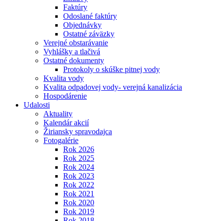
Faktúry
Odoslané faktúry
Objednávky
Ostatné záväzky
Verejné obstarávanie
Vyhlášky a tlačivá
Ostatné dokumenty
Protokoly o skúške pitnej vody
Kvalita vody
Kvalita odpadovej vody- verejná kanalizácia
Hospodárenie
Udalosti
Aktuality
Kalendár akcií
Žiriansky spravodajca
Fotogalérie
Rok 2026
Rok 2025
Rok 2024
Rok 2023
Rok 2022
Rok 2021
Rok 2020
Rok 2019
Rok 2018