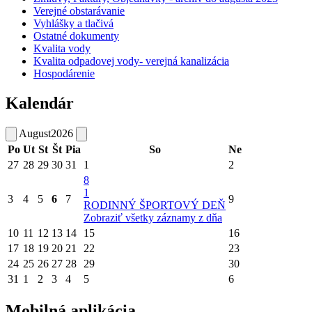
Verejné obstarávanie
Vyhlášky a tlačivá
Ostatné dokumenty
Kvalita vody
Kvalita odpadovej vody- verejná kanalizácia
Hospodárenie
Kalendár
August
2026
Po
Ut
St
Št
Pia
So
Ne
27
28
29
30
31
1
2
8
1
3
4
5
6
7
9
RODINNÝ ŠPORTOVÝ DEŇ
Zobraziť všetky záznamy z dňa
10
11
12
13
14
15
16
17
18
19
20
21
22
23
24
25
26
27
28
29
30
31
1
2
3
4
5
6
Mobilná aplikácia