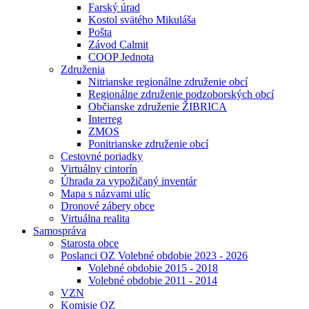
Farský úrad
Kostol svätého Mikuláša
Pošta
Závod Calmit
COOP Jednota
Združenia
Nitrianske regionálne združenie obcí
Regionálne združenie podzoborských obcí
Občianske združenie ŽIBRICA
Interreg
ZMOS
Ponitrianske združenie obcí
Cestovné poriadky
Virtuálny cintorín
Úhrada za vypožičaný inventár
Mapa s názvami ulíc
Dronové zábery obce
Virtuálna realita
Samospráva
Starosta obce
Poslanci OZ Volebné obdobie 2023 - 2026
Volebné obdobie 2015 - 2018
Volebné obdobie 2011 - 2014
VZN
Komisie OZ