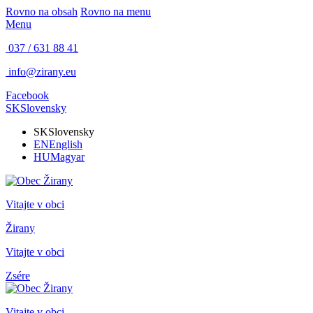
Rovno na obsah
Rovno na menu
Menu
037 / 631 88 41
info@zirany.eu
Facebook
SK
Slovensky
SK
Slovensky
EN
English
HU
Magyar
Vitajte v obci
Žirany
Vitajte v obci
Zsére
Vitajte v obci