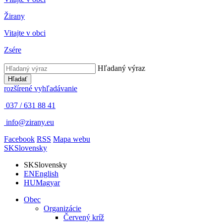
Žirany
Vitajte v obci
Zsére
Hľadaný výraz
Hľadať
rozšírené vyhľadávanie
037 / 631 88 41
info@zirany.eu
Facebook
RSS
Mapa webu
SK
Slovensky
SK
Slovensky
EN
English
HU
Magyar
Obec
Organizácie
Červený kríž