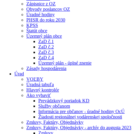
Zápisnice z OZ
Obvody poslancov OZ
Úradné hodiny
PHSR do roku 2030
KPSS
Štatút obce
Územný plán obce
ZaD č.1
ZaD č.2
ZaD č.3
ZaD č.4
Územný plán - úplné znenie
Zásady hospodárenia
Úrad
VOĽBY
Úradná tabuľa
Hlavný kontrolór
Ako vybaviť
Prevádzkový poriadok KD
Služby občanom
Informácia pre občanov - úradné hodiny OcÚ
Žiadosti regionálnej vodárenskej spoločnosti
Zmluvy, Faktúry, Objednávky
Zmluvy, Faktúry, Objednávky - archív do augusta 2023
Zmluvy