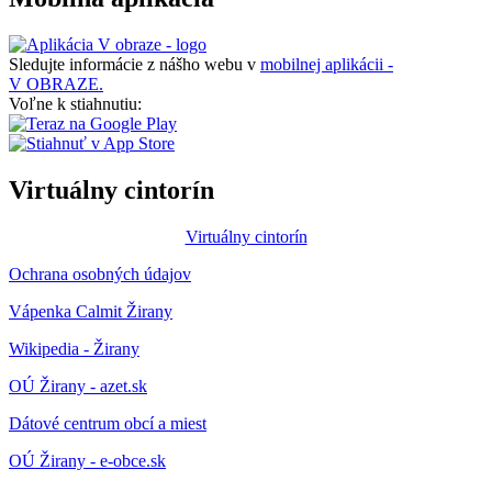
Sledujte informácie z nášho webu v
mobilnej aplikácii -
V OBRAZE.
Voľne k stiahnutiu:
Virtuálny cintorín
Virtuálny cintorín
Ochrana osobných údajov
Vápenka Calmit Žirany
Wikipedia - Žirany
OÚ Žirany - azet.sk
Dátové centrum obcí a miest
OÚ Žirany - e-obce.sk