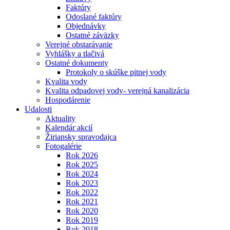
Faktúry
Odoslané faktúry
Objednávky
Ostatné záväzky
Verejné obstarávanie
Vyhlášky a tlačivá
Ostatné dokumenty
Protokoly o skúške pitnej vody
Kvalita vody
Kvalita odpadovej vody- verejná kanalizácia
Hospodárenie
Udalosti
Aktuality
Kalendár akcií
Žiriansky spravodajca
Fotogalérie
Rok 2026
Rok 2025
Rok 2024
Rok 2023
Rok 2022
Rok 2021
Rok 2020
Rok 2019
Rok 2018