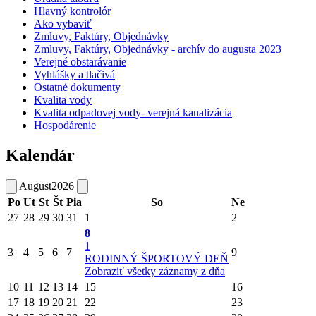
Hlavný kontrolór
Ako vybaviť
Zmluvy, Faktúry, Objednávky
Zmluvy, Faktúry, Objednávky - archív do augusta 2023
Verejné obstarávanie
Vyhlášky a tlačivá
Ostatné dokumenty
Kvalita vody
Kvalita odpadovej vody- verejná kanalizácia
Hospodárenie
Kalendár
August
2026
Po
Ut
St
Št
Pia
So
Ne
27
28
29
30
31
1
2
8
1
3
4
5
6
7
9
RODINNÝ ŠPORTOVÝ DEŇ
Zobraziť všetky záznamy z dňa
10
11
12
13
14
15
16
17
18
19
20
21
22
23