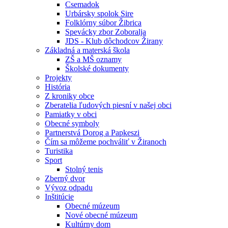
Csemadok
Urbársky spolok Sire
Folklórny súbor Žibrica
Spevácky zbor Zoboralja
JDS - Klub dôchodcov Žirany
Základná a materská škola
ZŠ a MŠ oznamy
Školské dokumenty
Projekty
História
Z kroniky obce
Zberatelia ľudových piesní v našej obci
Pamiatky v obci
Obecné symboly
Partnerstvá Dorog a Papkeszi
Čím sa môžeme pochváliť v Žiranoch
Turistika
Sport
Stolný tenis
Zberný dvor
Vývoz odpadu
Inštitúcie
Obecné múzeum
Nové obecné múzeum
Kultúrny dom