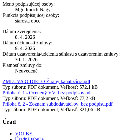
Meno podpisujúcej osoby:
Mgr. Imrich Nagy
Funkcia podpisujúcej osoby:
starosta obce
Dátum zverejnenia:
8. 4. 2026
Dátum účinnosti zmluvy:
9. 4. 2026
Dátum uzatvorenia/udelenia súhlasu s uzatvorením zmluvy:
30. 1. 2026
Platnosť zmluvy do:
Neuvedené
ZMLUVA O DIELO Žirany kanalizácia.pdf
Typ súboru: PDF dokument, Veľkosť: 572,1 kB
Príloha č. 1 - Ocenený VV_bez podpisov.pdf
Typ súboru: PDF dokument, Veľkosť: 77,2 kB
Príloha č. 2 - Zoznam subdodávateľov_bez podpisu.pdf
Typ súboru: PDF dokument, Veľkosť: 321,06 kB
Úrad
VOĽBY
Úradná tabuľa