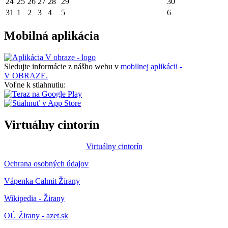
24
25
26
27
28
29
30
31
1
2
3
4
5
6
Mobilná aplikácia
Sledujte informácie z nášho webu v
mobilnej aplikácii -
V OBRAZE.
Voľne k stiahnutiu:
Virtuálny cintorín
Virtuálny cintorín
Ochrana osobných údajov
Vápenka Calmit Žirany
Wikipedia - Žirany
OÚ Žirany - azet.sk