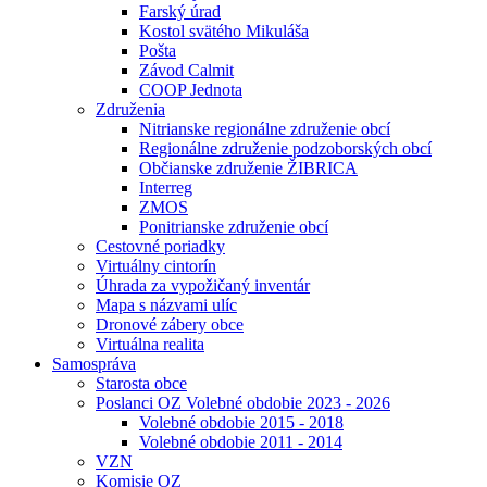
Farský úrad
Kostol svätého Mikuláša
Pošta
Závod Calmit
COOP Jednota
Združenia
Nitrianske regionálne združenie obcí
Regionálne združenie podzoborských obcí
Občianske združenie ŽIBRICA
Interreg
ZMOS
Ponitrianske združenie obcí
Cestovné poriadky
Virtuálny cintorín
Úhrada za vypožičaný inventár
Mapa s názvami ulíc
Dronové zábery obce
Virtuálna realita
Samospráva
Starosta obce
Poslanci OZ Volebné obdobie 2023 - 2026
Volebné obdobie 2015 - 2018
Volebné obdobie 2011 - 2014
VZN
Komisie OZ