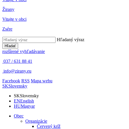
Žirany
Vitajte v obci
Zsére
Hľadaný výraz
Hľadať
rozšírené vyhľadávanie
037 / 631 88 41
info@zirany.eu
Facebook
RSS
Mapa webu
SK
Slovensky
SK
Slovensky
EN
English
HU
Magyar
Obec
Organizácie
Červený kríž