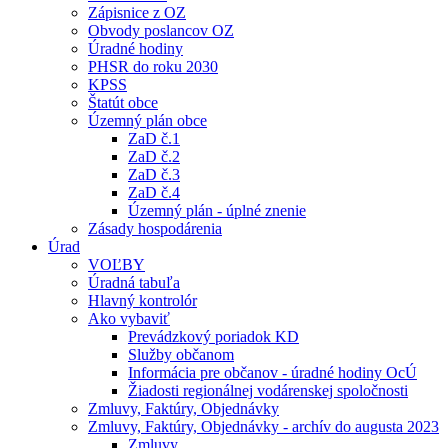
Zápisnice z OZ
Obvody poslancov OZ
Úradné hodiny
PHSR do roku 2030
KPSS
Štatút obce
Územný plán obce
ZaD č.1
ZaD č.2
ZaD č.3
ZaD č.4
Územný plán - úplné znenie
Zásady hospodárenia
Úrad
VOĽBY
Úradná tabuľa
Hlavný kontrolór
Ako vybaviť
Prevádzkový poriadok KD
Služby občanom
Informácia pre občanov - úradné hodiny OcÚ
Žiadosti regionálnej vodárenskej spoločnosti
Zmluvy, Faktúry, Objednávky
Zmluvy, Faktúry, Objednávky - archív do augusta 2023
Zmluvy