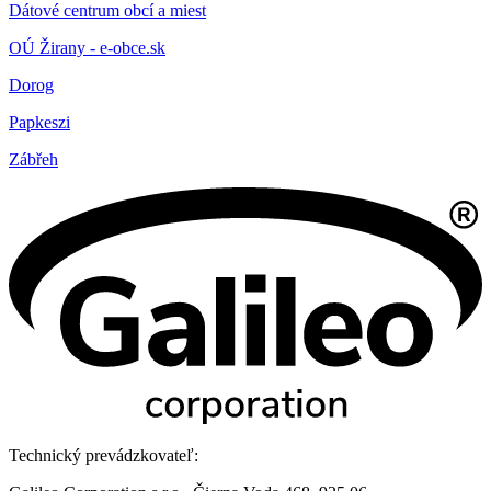
Dátové centrum obcí a miest
OÚ Žirany - e-obce.sk
Dorog
Papkeszi
Zábřeh
Technický prevádzkovateľ: