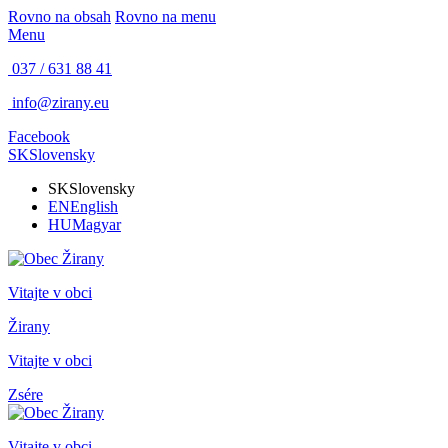
Rovno na obsah
Rovno na menu
Menu
037 / 631 88 41
info@zirany.eu
Facebook
SK
Slovensky
SK
Slovensky
EN
English
HU
Magyar
Vitajte v obci
Žirany
Vitajte v obci
Zsére
Vitajte v obci