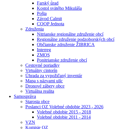
Farský úrad
Kostol svätého Mikuláša
Pošta
Závod Calmit
COOP Jednota
Združenia
Nitrianske regionálne združenie obcí
Regionálne združenie podzoborských obcí
Občianske združenie ŽIBRICA
Interreg
ZMOS
Ponitrianske združenie obcí
Cestovné poriadky
Virtuálny cintorín
Úhrada za vypožičaný inventár
Mapa s názvami ulíc
Dronové zábery obce
Virtuálna realita
Samospráva
Starosta obce
Poslanci OZ Volebné obdobie 2023 - 2026
Volebné obdobie 2015 - 2018
Volebné obdobie 2011 - 2014
VZN
Komisie OZ