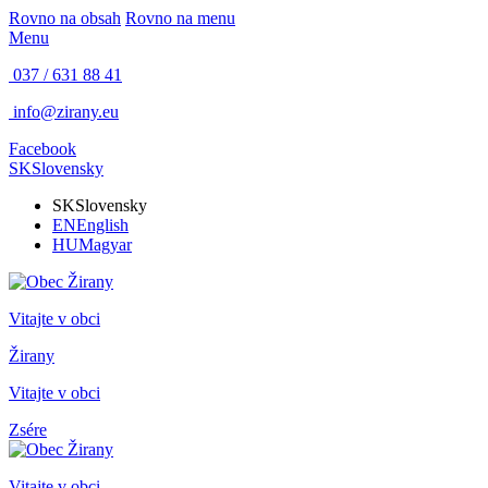
Rovno na obsah
Rovno na menu
Menu
037 / 631 88 41
info@zirany.eu
Facebook
SK
Slovensky
SK
Slovensky
EN
English
HU
Magyar
Vitajte v obci
Žirany
Vitajte v obci
Zsére
Vitajte v obci