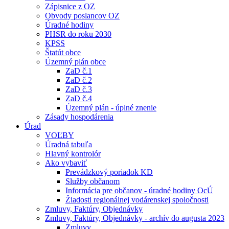
Zápisnice z OZ
Obvody poslancov OZ
Úradné hodiny
PHSR do roku 2030
KPSS
Štatút obce
Územný plán obce
ZaD č.1
ZaD č.2
ZaD č.3
ZaD č.4
Územný plán - úplné znenie
Zásady hospodárenia
Úrad
VOĽBY
Úradná tabuľa
Hlavný kontrolór
Ako vybaviť
Prevádzkový poriadok KD
Služby občanom
Informácia pre občanov - úradné hodiny OcÚ
Žiadosti regionálnej vodárenskej spoločnosti
Zmluvy, Faktúry, Objednávky
Zmluvy, Faktúry, Objednávky - archív do augusta 2023
Zmluvy