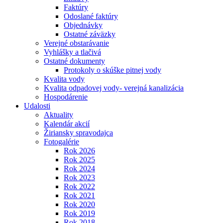
Faktúry
Odoslané faktúry
Objednávky
Ostatné záväzky
Verejné obstarávanie
Vyhlášky a tlačivá
Ostatné dokumenty
Protokoly o skúške pitnej vody
Kvalita vody
Kvalita odpadovej vody- verejná kanalizácia
Hospodárenie
Udalosti
Aktuality
Kalendár akcií
Žiriansky spravodajca
Fotogalérie
Rok 2026
Rok 2025
Rok 2024
Rok 2023
Rok 2022
Rok 2021
Rok 2020
Rok 2019
Rok 2018