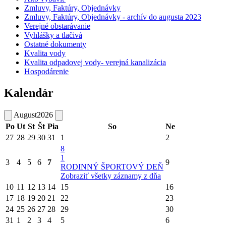
Zmluvy, Faktúry, Objednávky
Zmluvy, Faktúry, Objednávky - archív do augusta 2023
Verejné obstarávanie
Vyhlášky a tlačivá
Ostatné dokumenty
Kvalita vody
Kvalita odpadovej vody- verejná kanalizácia
Hospodárenie
Kalendár
August
2026
Po
Ut
St
Št
Pia
So
Ne
27
28
29
30
31
1
2
8
1
3
4
5
6
7
9
RODINNÝ ŠPORTOVÝ DEŇ
Zobraziť všetky záznamy z dňa
10
11
12
13
14
15
16
17
18
19
20
21
22
23
24
25
26
27
28
29
30
31
1
2
3
4
5
6