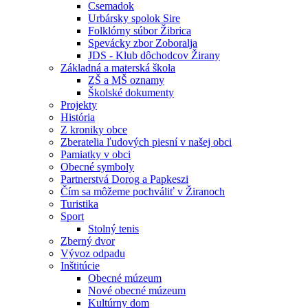
Csemadok
Urbársky spolok Sire
Folklórny súbor Žibrica
Spevácky zbor Zoboralja
JDS - Klub dôchodcov Žirany
Základná a materská škola
ZŠ a MŠ oznamy
Školské dokumenty
Projekty
História
Z kroniky obce
Zberatelia ľudových piesní v našej obci
Pamiatky v obci
Obecné symboly
Partnerstvá Dorog a Papkeszi
Čím sa môžeme pochváliť v Žiranoch
Turistika
Sport
Stolný tenis
Zberný dvor
Vývoz odpadu
Inštitúcie
Obecné múzeum
Nové obecné múzeum
Kultúrny dom