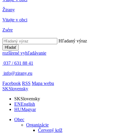
Žirany
Vitajte v obci
Zsére
Hľadaný výraz
Hľadať
rozšírené vyhľadávanie
037 / 631 88 41
info@zirany.eu
Facebook
RSS
Mapa webu
SK
Slovensky
SK
Slovensky
EN
English
HU
Magyar
Obec
Organizácie
Červený kríž