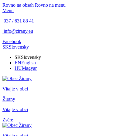
Rovno na obsah
Rovno na menu
Menu
037 / 631 88 41
info@zirany.eu
Facebook
SK
Slovensky
SK
Slovensky
EN
English
HU
Magyar
Vitajte v obci
Žirany
Vitajte v obci
Zsére
Vitajte v obci