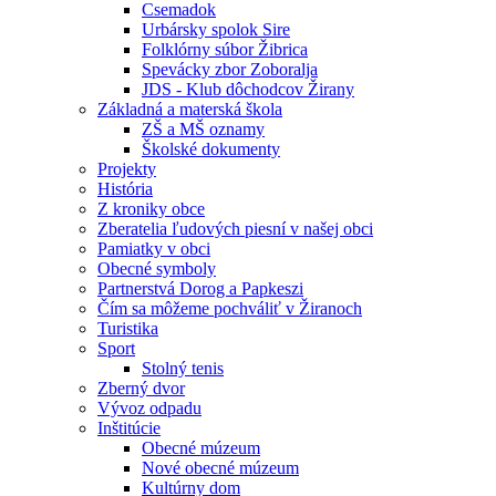
Csemadok
Urbársky spolok Sire
Folklórny súbor Žibrica
Spevácky zbor Zoboralja
JDS - Klub dôchodcov Žirany
Základná a materská škola
ZŠ a MŠ oznamy
Školské dokumenty
Projekty
História
Z kroniky obce
Zberatelia ľudových piesní v našej obci
Pamiatky v obci
Obecné symboly
Partnerstvá Dorog a Papkeszi
Čím sa môžeme pochváliť v Žiranoch
Turistika
Sport
Stolný tenis
Zberný dvor
Vývoz odpadu
Inštitúcie
Obecné múzeum
Nové obecné múzeum
Kultúrny dom