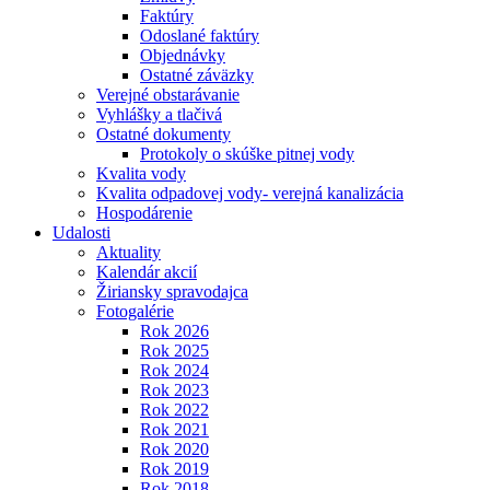
Faktúry
Odoslané faktúry
Objednávky
Ostatné záväzky
Verejné obstarávanie
Vyhlášky a tlačivá
Ostatné dokumenty
Protokoly o skúške pitnej vody
Kvalita vody
Kvalita odpadovej vody- verejná kanalizácia
Hospodárenie
Udalosti
Aktuality
Kalendár akcií
Žiriansky spravodajca
Fotogalérie
Rok 2026
Rok 2025
Rok 2024
Rok 2023
Rok 2022
Rok 2021
Rok 2020
Rok 2019
Rok 2018