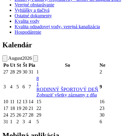
Verejné obstarávanie
Vyhlášky a tlačivá
Ostatné dokumenty
Kvalita vody
Kvalita odpadovej vody- verejná kanalizácia
Hospodárenie
Kalendár
August
2026
Po
Ut
St
Št
Pia
So
Ne
27
28
29
30
31
1
2
8
1
3
4
5
6
7
9
RODINNÝ ŠPORTOVÝ DEŇ
Zobraziť všetky záznamy z dňa
10
11
12
13
14
15
16
17
18
19
20
21
22
23
24
25
26
27
28
29
30
31
1
2
3
4
5
6
Mobilná aplikácia