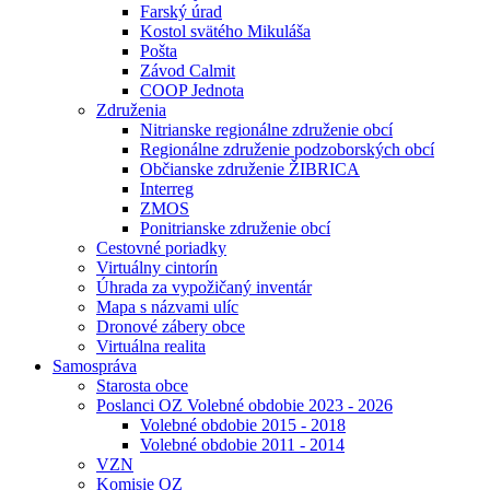
Farský úrad
Kostol svätého Mikuláša
Pošta
Závod Calmit
COOP Jednota
Združenia
Nitrianske regionálne združenie obcí
Regionálne združenie podzoborských obcí
Občianske združenie ŽIBRICA
Interreg
ZMOS
Ponitrianske združenie obcí
Cestovné poriadky
Virtuálny cintorín
Úhrada za vypožičaný inventár
Mapa s názvami ulíc
Dronové zábery obce
Virtuálna realita
Samospráva
Starosta obce
Poslanci OZ Volebné obdobie 2023 - 2026
Volebné obdobie 2015 - 2018
Volebné obdobie 2011 - 2014
VZN
Komisie OZ