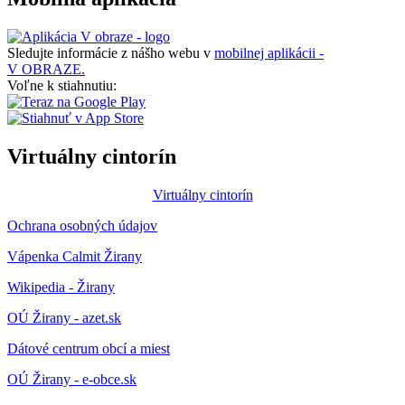
Sledujte informácie z nášho webu v
mobilnej aplikácii -
V OBRAZE.
Voľne k stiahnutiu:
Virtuálny cintorín
Virtuálny cintorín
Ochrana osobných údajov
Vápenka Calmit Žirany
Wikipedia - Žirany
OÚ Žirany - azet.sk
Dátové centrum obcí a miest
OÚ Žirany - e-obce.sk