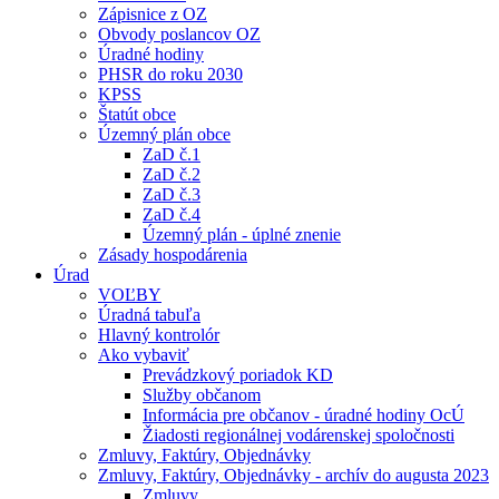
Zápisnice z OZ
Obvody poslancov OZ
Úradné hodiny
PHSR do roku 2030
KPSS
Štatút obce
Územný plán obce
ZaD č.1
ZaD č.2
ZaD č.3
ZaD č.4
Územný plán - úplné znenie
Zásady hospodárenia
Úrad
VOĽBY
Úradná tabuľa
Hlavný kontrolór
Ako vybaviť
Prevádzkový poriadok KD
Služby občanom
Informácia pre občanov - úradné hodiny OcÚ
Žiadosti regionálnej vodárenskej spoločnosti
Zmluvy, Faktúry, Objednávky
Zmluvy, Faktúry, Objednávky - archív do augusta 2023
Zmluvy