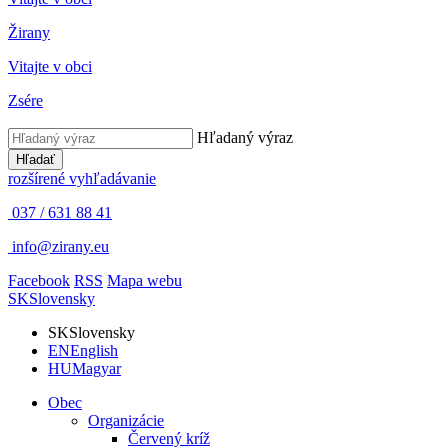
Žirany
Vitajte v obci
Zsére
Hľadaný výraz
Hľadať
rozšírené vyhľadávanie
037 / 631 88 41
info@zirany.eu
Facebook
RSS
Mapa webu
SK
Slovensky
SK
Slovensky
EN
English
HU
Magyar
Obec
Organizácie
Červený kríž