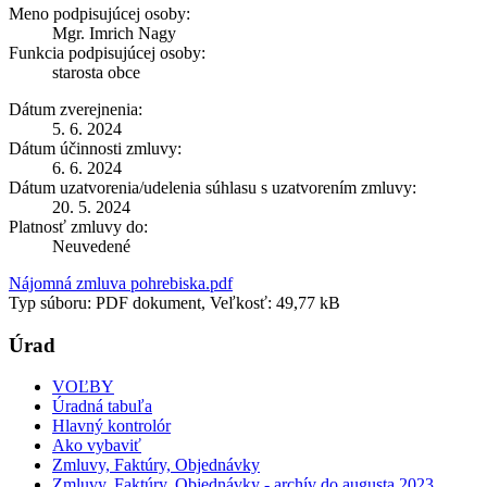
Meno podpisujúcej osoby:
Mgr. Imrich Nagy
Funkcia podpisujúcej osoby:
starosta obce
Dátum zverejnenia:
5. 6. 2024
Dátum účinnosti zmluvy:
6. 6. 2024
Dátum uzatvorenia/udelenia súhlasu s uzatvorením zmluvy:
20. 5. 2024
Platnosť zmluvy do:
Neuvedené
Nájomná zmluva pohrebiska.pdf
Typ súboru: PDF dokument, Veľkosť: 49,77 kB
Úrad
VOĽBY
Úradná tabuľa
Hlavný kontrolór
Ako vybaviť
Zmluvy, Faktúry, Objednávky
Zmluvy, Faktúry, Objednávky - archív do augusta 2023