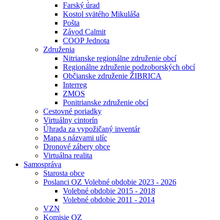
Farský úrad
Kostol svätého Mikuláša
Pošta
Závod Calmit
COOP Jednota
Združenia
Nitrianske regionálne združenie obcí
Regionálne združenie podzoborských obcí
Občianske združenie ŽIBRICA
Interreg
ZMOS
Ponitrianske združenie obcí
Cestovné poriadky
Virtuálny cintorín
Úhrada za vypožičaný inventár
Mapa s názvami ulíc
Dronové zábery obce
Virtuálna realita
Samospráva
Starosta obce
Poslanci OZ Volebné obdobie 2023 - 2026
Volebné obdobie 2015 - 2018
Volebné obdobie 2011 - 2014
VZN
Komisie OZ