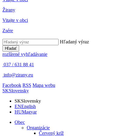
Žirany
Vitajte v obci
Zsére
Hľadaný výraz
Hľadať
rozšírené vyhľadávanie
037 / 631 88 41
info@zirany.eu
Facebook
RSS
Mapa webu
SK
Slovensky
SK
Slovensky
EN
English
HU
Magyar
Obec
Organizácie
Červený kríž