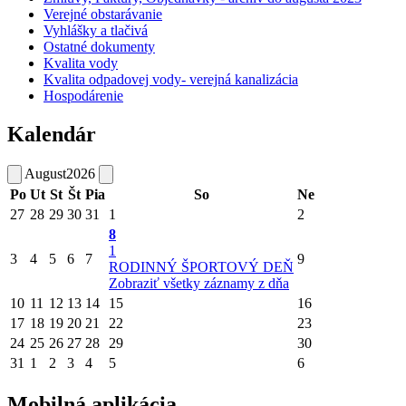
Verejné obstarávanie
Vyhlášky a tlačivá
Ostatné dokumenty
Kvalita vody
Kvalita odpadovej vody- verejná kanalizácia
Hospodárenie
Kalendár
August
2026
Po
Ut
St
Št
Pia
So
Ne
27
28
29
30
31
1
2
8
1
3
4
5
6
7
9
RODINNÝ ŠPORTOVÝ DEŇ
Zobraziť všetky záznamy z dňa
10
11
12
13
14
15
16
17
18
19
20
21
22
23
24
25
26
27
28
29
30
31
1
2
3
4
5
6
Mobilná aplikácia