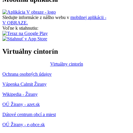
Sledujte informácie z nášho webu v
mobilnej aplikácii -
V OBRAZE.
Voľne k stiahnutiu:
Virtuálny cintorín
Virtuálny cintorín
Ochrana osobných údajov
Vápenka Calmit Žirany
Wikipedia - Žirany
OÚ Žirany - azet.sk
Dátové centrum obcí a miest
OÚ Žirany - e-obce.sk