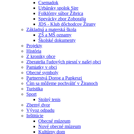
Csemadok
Urbársky spolok Sire
Folklórny súbor Žibrica
Spevácky zbor Zoboralja
JDS - Klub dôchodcov Žirany
Základná a materská škola
ZŠ a MŠ oznamy
Školské dokumenty
Projekty
História
Z kroniky obce
Zberatelia ľudových piesní v našej obci
Pamiatky v obci
Obecné symboly
Partnerstvá Dorog a Papkeszi
Čím sa môžeme pochváliť v Žiranoch
Turistika
Sport
Stolný tenis
Zberný dvor
Vývoz odpadu
Inštitúcie
Obecné múzeum
Nové obecné múzeum
Kultúrny dom