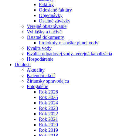
Faktúry
Odoslané faktúry
Objednávky
Ostatné záväzky
Verejné obstarávanie
Vyhlášky a tlačivá
Ostatné dokumenty
Protokoly o skúške pitnej vody
Kvalita vody
Kvalita odpadovej vody- verejná kanalizácia
Hospodárenie
Udalosti
Aktuality
Kalendár akcií
Žiriansky spravodajca
Fotogalérie
Rok 2026
Rok 2025
Rok 2024
Rok 2023
Rok 2022
Rok 2021
Rok 2020
Rok 2019
Rok 2018