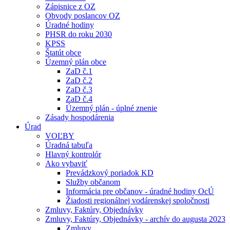
Zápisnice z OZ
Obvody poslancov OZ
Úradné hodiny
PHSR do roku 2030
KPSS
Štatút obce
Územný plán obce
ZaD č.1
ZaD č.2
ZaD č.3
ZaD č.4
Územný plán - úplné znenie
Zásady hospodárenia
Úrad
VOĽBY
Úradná tabuľa
Hlavný kontrolór
Ako vybaviť
Prevádzkový poriadok KD
Služby občanom
Informácia pre občanov - úradné hodiny OcÚ
Žiadosti regionálnej vodárenskej spoločnosti
Zmluvy, Faktúry, Objednávky
Zmluvy, Faktúry, Objednávky - archív do augusta 2023
Zmluvy