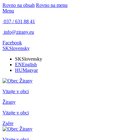
Rovno na obsah
Rovno na menu
Menu
037 / 631 88 41
info@zirany.eu
Facebook
SK
Slovensky
SK
Slovensky
EN
English
HU
Magyar
Vitajte v obci
Žirany
Vitajte v obci
Zsére
Vitajte v obci