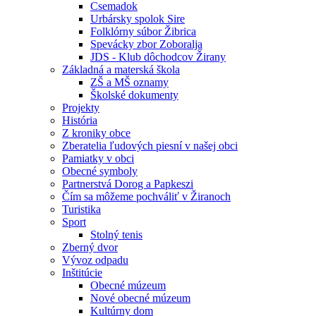
Csemadok
Urbársky spolok Sire
Folklórny súbor Žibrica
Spevácky zbor Zoboralja
JDS - Klub dôchodcov Žirany
Základná a materská škola
ZŠ a MŠ oznamy
Školské dokumenty
Projekty
História
Z kroniky obce
Zberatelia ľudových piesní v našej obci
Pamiatky v obci
Obecné symboly
Partnerstvá Dorog a Papkeszi
Čím sa môžeme pochváliť v Žiranoch
Turistika
Sport
Stolný tenis
Zberný dvor
Vývoz odpadu
Inštitúcie
Obecné múzeum
Nové obecné múzeum
Kultúrny dom