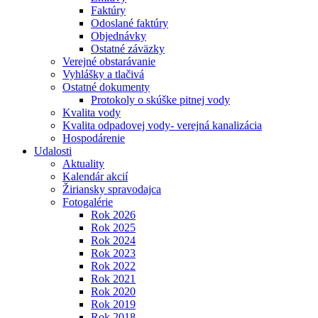
Faktúry
Odoslané faktúry
Objednávky
Ostatné záväzky
Verejné obstarávanie
Vyhlášky a tlačivá
Ostatné dokumenty
Protokoly o skúške pitnej vody
Kvalita vody
Kvalita odpadovej vody- verejná kanalizácia
Hospodárenie
Udalosti
Aktuality
Kalendár akcií
Žiriansky spravodajca
Fotogalérie
Rok 2026
Rok 2025
Rok 2024
Rok 2023
Rok 2022
Rok 2021
Rok 2020
Rok 2019
Rok 2018