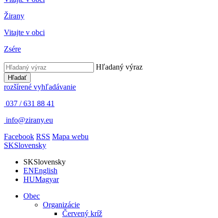
Žirany
Vitajte v obci
Zsére
Hľadaný výraz
Hľadať
rozšírené vyhľadávanie
037 / 631 88 41
info@zirany.eu
Facebook
RSS
Mapa webu
SK
Slovensky
SK
Slovensky
EN
English
HU
Magyar
Obec
Organizácie
Červený kríž