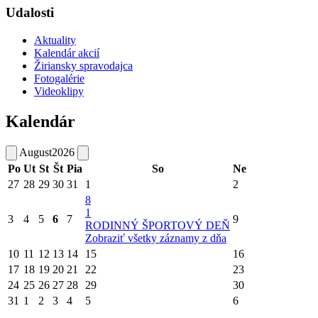
Udalosti
Aktuality
Kalendár akcií
Žiriansky spravodajca
Fotogalérie
Videoklipy
Kalendár
August
2026
Po
Ut
St
Št
Pia
So
Ne
27
28
29
30
31
1
2
8
1
3
4
5
6
7
9
RODINNÝ ŠPORTOVÝ DEŇ
Zobraziť všetky záznamy z dňa
10
11
12
13
14
15
16
17
18
19
20
21
22
23
24
25
26
27
28
29
30
31
1
2
3
4
5
6