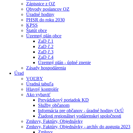
Zápisnice z OZ
Obvody poslancov OZ
Úradné hodiny
PHSR do roku 2030
KPSS
Štatút obce
Územný plán obce
ZaD č.1
ZaD č.2
ZaD č.3
ZaD č.4
Územný plán - úplné znenie
Zásady hospodárenia
Úrad
VOĽBY
Úradná tabuľa
Hlavný kontrolór
Ako vybaviť
Prevádzkový poriadok KD
Služby občanom
Informácia pre občanov - úradné hodiny OcÚ
Žiadosti regionálnej vodárenskej spoločnosti
Zmluvy, Faktúry, Objednávky
Zmluvy, Faktúry, Objednávky - archív do augusta 2023
Zmluvy