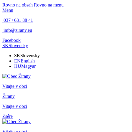
Rovno na obsah
Rovno na menu
Menu
037 / 631 88 41
info@zirany.eu
Facebook
SK
Slovensky
SK
Slovensky
EN
English
HU
Magyar
Vitajte v obci
Žirany
Vitajte v obci
Zsére
Vitajte v obci