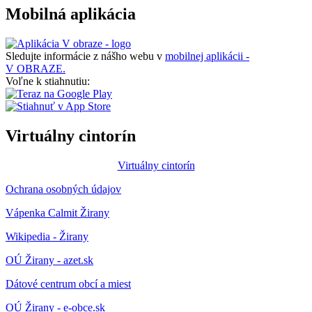
Mobilná aplikácia
Sledujte informácie z nášho webu v
mobilnej aplikácii -
V OBRAZE.
Voľne k stiahnutiu:
Virtuálny cintorín
Virtuálny cintorín
Ochrana osobných údajov
Vápenka Calmit Žirany
Wikipedia - Žirany
OÚ Žirany - azet.sk
Dátové centrum obcí a miest
OÚ Žirany - e-obce.sk