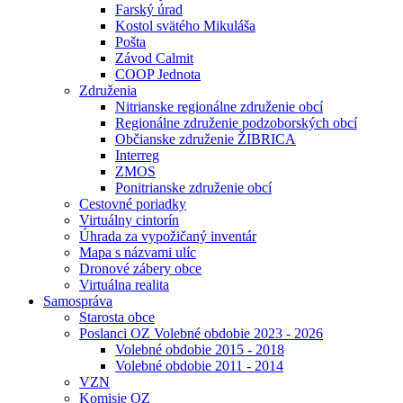
Farský úrad
Kostol svätého Mikuláša
Pošta
Závod Calmit
COOP Jednota
Združenia
Nitrianske regionálne združenie obcí
Regionálne združenie podzoborských obcí
Občianske združenie ŽIBRICA
Interreg
ZMOS
Ponitrianske združenie obcí
Cestovné poriadky
Virtuálny cintorín
Úhrada za vypožičaný inventár
Mapa s názvami ulíc
Dronové zábery obce
Virtuálna realita
Samospráva
Starosta obce
Poslanci OZ Volebné obdobie 2023 - 2026
Volebné obdobie 2015 - 2018
Volebné obdobie 2011 - 2014
VZN
Komisie OZ