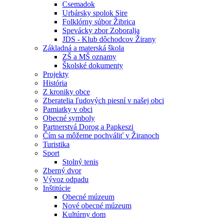
Csemadok
Urbársky spolok Sire
Folklórny súbor Žibrica
Spevácky zbor Zoboralja
JDS - Klub dôchodcov Žirany
Základná a materská škola
ZŠ a MŠ oznamy
Školské dokumenty
Projekty
História
Z kroniky obce
Zberatelia ľudových piesní v našej obci
Pamiatky v obci
Obecné symboly
Partnerstvá Dorog a Papkeszi
Čím sa môžeme pochváliť v Žiranoch
Turistika
Sport
Stolný tenis
Zberný dvor
Vývoz odpadu
Inštitúcie
Obecné múzeum
Nové obecné múzeum
Kultúrny dom