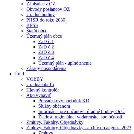
Zápisnice z OZ
Obvody poslancov OZ
Úradné hodiny
PHSR do roku 2030
KPSS
Štatút obce
Územný plán obce
ZaD č.1
ZaD č.2
ZaD č.3
ZaD č.4
Územný plán - úplné znenie
Zásady hospodárenia
Úrad
VOĽBY
Úradná tabuľa
Hlavný kontrolór
Ako vybaviť
Prevádzkový poriadok KD
Služby občanom
Informácia pre občanov - úradné hodiny OcÚ
Žiadosti regionálnej vodárenskej spoločnosti
Zmluvy, Faktúry, Objednávky
Zmluvy, Faktúry, Objednávky - archív do augusta 2023
Zmluvy