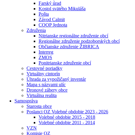
Farský úrad
Kostol svätého Mikuláša
Pošta
Závod Calmit
COOP Jednota
Združenia
Nitrianske regionálne združenie obcí
Regionálne združenie podzoborských obcí
Občianske združenie ŽIBRICA
Interreg
ZMOS
Ponitrianske združenie obcí
Cestovné poriadky
Virtuálny cintorín
Úhrada za vypožičaný inventár
Mapa s názvami ulíc
Dronové zábery obce
Virtuálna realita
Samospráva
Starosta obce
Poslanci OZ Volebné obdobie 2023 - 2026
Volebné obdobie 2015 - 2018
Volebné obdobie 2011 - 2014
VZN
Komisie OZ