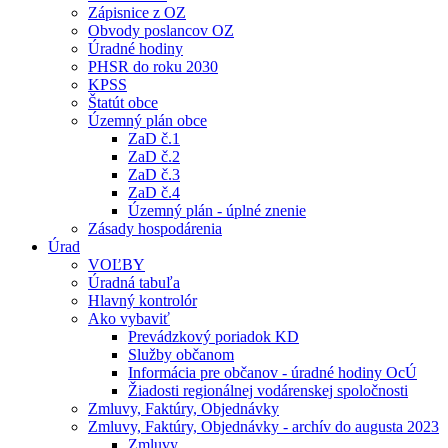
Zápisnice z OZ
Obvody poslancov OZ
Úradné hodiny
PHSR do roku 2030
KPSS
Štatút obce
Územný plán obce
ZaD č.1
ZaD č.2
ZaD č.3
ZaD č.4
Územný plán - úplné znenie
Zásady hospodárenia
Úrad
VOĽBY
Úradná tabuľa
Hlavný kontrolór
Ako vybaviť
Prevádzkový poriadok KD
Služby občanom
Informácia pre občanov - úradné hodiny OcÚ
Žiadosti regionálnej vodárenskej spoločnosti
Zmluvy, Faktúry, Objednávky
Zmluvy, Faktúry, Objednávky - archív do augusta 2023
Zmluvy