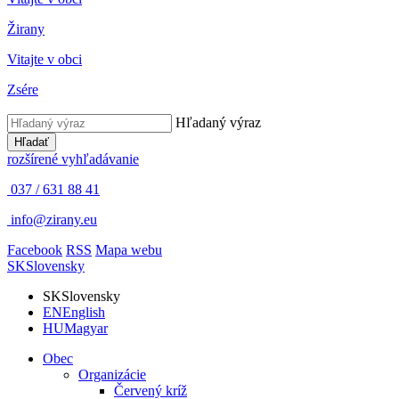
Žirany
Vitajte v obci
Zsére
Hľadaný výraz
Hľadať
rozšírené vyhľadávanie
037 / 631 88 41
info@zirany.eu
Facebook
RSS
Mapa webu
SK
Slovensky
SK
Slovensky
EN
English
HU
Magyar
Obec
Organizácie
Červený kríž