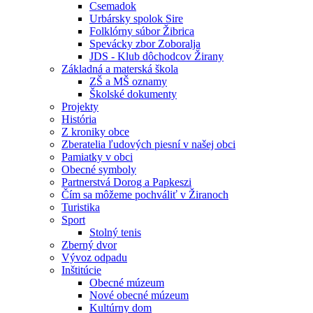
Csemadok
Urbársky spolok Sire
Folklórny súbor Žibrica
Spevácky zbor Zoboralja
JDS - Klub dôchodcov Žirany
Základná a materská škola
ZŠ a MŠ oznamy
Školské dokumenty
Projekty
História
Z kroniky obce
Zberatelia ľudových piesní v našej obci
Pamiatky v obci
Obecné symboly
Partnerstvá Dorog a Papkeszi
Čím sa môžeme pochváliť v Žiranoch
Turistika
Sport
Stolný tenis
Zberný dvor
Vývoz odpadu
Inštitúcie
Obecné múzeum
Nové obecné múzeum
Kultúrny dom