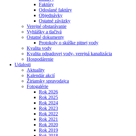
Faktúry
Odoslané faktúry
Objednávky
Ostatné záväzky
Verejné obstarávanie
Vyhlášky a tlačivá
Ostatné dokumenty
Protokoly o skúške pitnej vody
Kvalita vody
Kvalita odpadovej vody- verejná kanalizácia
Hospodárenie
Udalosti
Aktuality
Kalendár akcií
Žiriansky spravodajca
Fotogalérie
Rok 2026
Rok 2025
Rok 2024
Rok 2023
Rok 2022
Rok 2021
Rok 2020
Rok 2019
Rok 2018