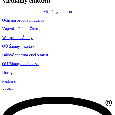
Virtuálny cintorín
Virtuálny cintorín
Ochrana osobných údajov
Vápenka Calmit Žirany
Wikipedia - Žirany
OÚ Žirany - azet.sk
Dátové centrum obcí a miest
OÚ Žirany - e-obce.sk
Dorog
Papkeszi
Zábřeh