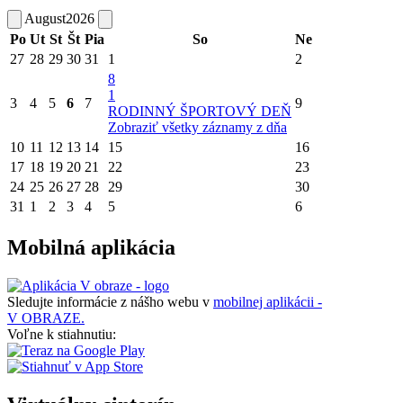
August
2026
Po
Ut
St
Št
Pia
So
Ne
27
28
29
30
31
1
2
8
1
3
4
5
6
7
9
RODINNÝ ŠPORTOVÝ DEŇ
Zobraziť všetky záznamy z dňa
10
11
12
13
14
15
16
17
18
19
20
21
22
23
24
25
26
27
28
29
30
31
1
2
3
4
5
6
Mobilná aplikácia
Sledujte informácie z nášho webu v
mobilnej aplikácii -
V OBRAZE.
Voľne k stiahnutiu: