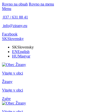
Rovno na obsah
Rovno na menu
Menu
037 / 631 88 41
info@zirany.eu
Facebook
SK
Slovensky
SK
Slovensky
EN
English
HU
Magyar
Vitajte v obci
Žirany
Vitajte v obci
Zsére
Vitajte v obci