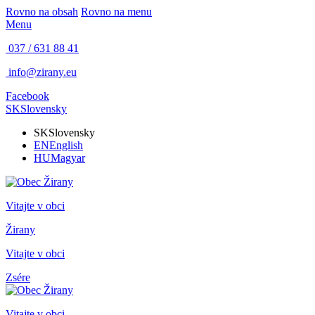
Rovno na obsah
Rovno na menu
Menu
037 / 631 88 41
info@zirany.eu
Facebook
SK
Slovensky
SK
Slovensky
EN
English
HU
Magyar
Vitajte v obci
Žirany
Vitajte v obci
Zsére
Vitajte v obci