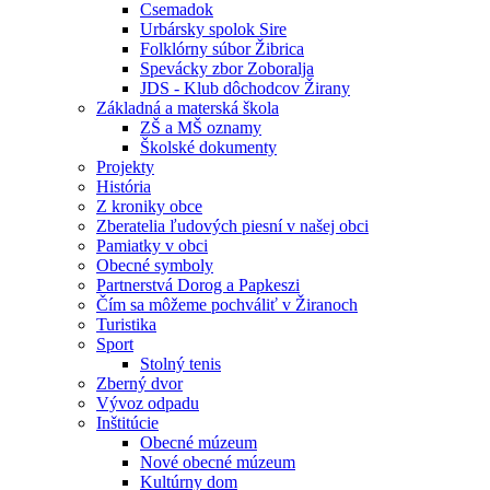
Csemadok
Urbársky spolok Sire
Folklórny súbor Žibrica
Spevácky zbor Zoboralja
JDS - Klub dôchodcov Žirany
Základná a materská škola
ZŠ a MŠ oznamy
Školské dokumenty
Projekty
História
Z kroniky obce
Zberatelia ľudových piesní v našej obci
Pamiatky v obci
Obecné symboly
Partnerstvá Dorog a Papkeszi
Čím sa môžeme pochváliť v Žiranoch
Turistika
Sport
Stolný tenis
Zberný dvor
Vývoz odpadu
Inštitúcie
Obecné múzeum
Nové obecné múzeum
Kultúrny dom