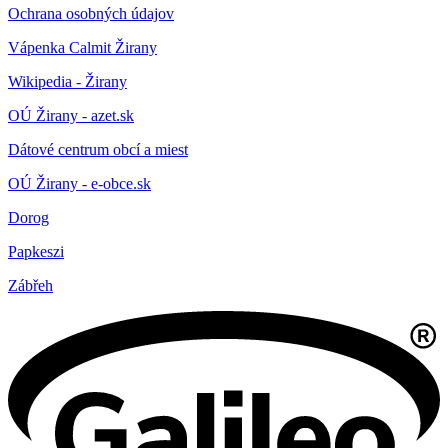
Ochrana osobných údajov
Vápenka Calmit Žirany
Wikipedia - Žirany
OÚ Žirany - azet.sk
Dátové centrum obcí a miest
OÚ Žirany - e-obce.sk
Dorog
Papkeszi
Zábřeh