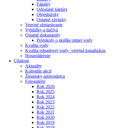
Faktúry
Odoslané faktúry
Objednávky
Ostatné záväzky
Verejné obstarávanie
Vyhlášky a tlačivá
Ostatné dokumenty
Protokoly o skúške pitnej vody
Kvalita vody
Kvalita odpadovej vody- verejná kanalizácia
Hospodárenie
Udalosti
Aktuality
Kalendár akcií
Žiriansky spravodajca
Fotogalérie
Rok 2026
Rok 2025
Rok 2024
Rok 2023
Rok 2022
Rok 2021
Rok 2020
Rok 2019
Rok 2018