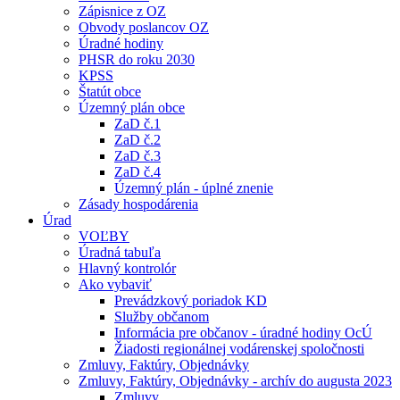
Zápisnice z OZ
Obvody poslancov OZ
Úradné hodiny
PHSR do roku 2030
KPSS
Štatút obce
Územný plán obce
ZaD č.1
ZaD č.2
ZaD č.3
ZaD č.4
Územný plán - úplné znenie
Zásady hospodárenia
Úrad
VOĽBY
Úradná tabuľa
Hlavný kontrolór
Ako vybaviť
Prevádzkový poriadok KD
Služby občanom
Informácia pre občanov - úradné hodiny OcÚ
Žiadosti regionálnej vodárenskej spoločnosti
Zmluvy, Faktúry, Objednávky
Zmluvy, Faktúry, Objednávky - archív do augusta 2023
Zmluvy