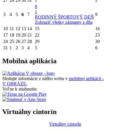
27
28
29
30
31
1
2
8
1
3
4
5
6
7
9
RODINNÝ ŠPORTOVÝ DEŇ
Zobraziť všetky záznamy z dňa
10
11
12
13
14
15
16
17
18
19
20
21
22
23
24
25
26
27
28
29
30
31
1
2
3
4
5
6
Mobilná aplikácia
Sledujte informácie z nášho webu v
mobilnej aplikácii -
V OBRAZE.
Voľne k stiahnutiu:
Virtuálny cintorín
Virtuálny cintorín