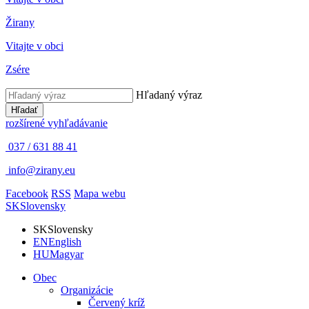
Žirany
Vitajte v obci
Zsére
Hľadaný výraz
Hľadať
rozšírené vyhľadávanie
037 / 631 88 41
info@zirany.eu
Facebook
RSS
Mapa webu
SK
Slovensky
SK
Slovensky
EN
English
HU
Magyar
Obec
Organizácie
Červený kríž