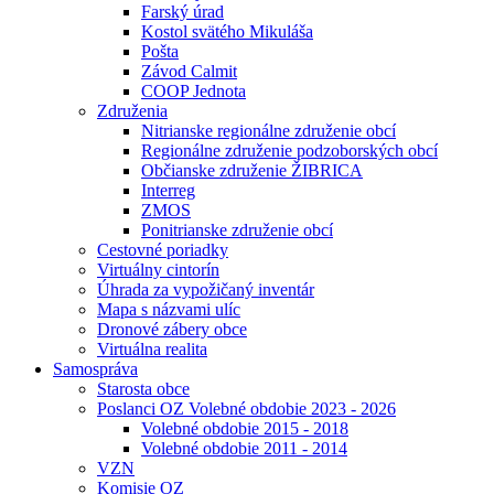
Farský úrad
Kostol svätého Mikuláša
Pošta
Závod Calmit
COOP Jednota
Združenia
Nitrianske regionálne združenie obcí
Regionálne združenie podzoborských obcí
Občianske združenie ŽIBRICA
Interreg
ZMOS
Ponitrianske združenie obcí
Cestovné poriadky
Virtuálny cintorín
Úhrada za vypožičaný inventár
Mapa s názvami ulíc
Dronové zábery obce
Virtuálna realita
Samospráva
Starosta obce
Poslanci OZ Volebné obdobie 2023 - 2026
Volebné obdobie 2015 - 2018
Volebné obdobie 2011 - 2014
VZN
Komisie OZ