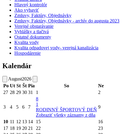
Hlavný kontrolór
Ako vybaviť
Zmluvy, Faktúry, Objednávky
Zmluvy, Faktúry, Objednávky - archív do augusta 2023
Verejné obstarávanie
Vyhlášky a tlačivá
Ostatné dokumenty
Kvalita vody
Kvalita odpadovej vody- verejná kanalizácia
Hospodárenie
Kalendár
August
2026
Po
Ut
St
Št
Pia
So
Ne
27
28
29
30
31
1
2
8
1
3
4
5
6
7
9
RODINNÝ ŠPORTOVÝ DEŇ
Zobraziť všetky záznamy z dňa
10
11
12
13
14
15
16
17
18
19
20
21
22
23