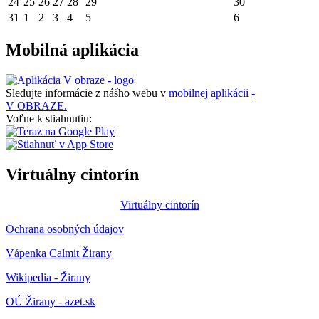
24
25
26
27
28
29
30
31
1
2
3
4
5
6
Mobilná aplikácia
Sledujte informácie z nášho webu v
mobilnej aplikácii -
V OBRAZE.
Voľne k stiahnutiu:
Virtuálny cintorín
Virtuálny cintorín
Ochrana osobných údajov
Vápenka Calmit Žirany
Wikipedia - Žirany
OÚ Žirany - azet.sk