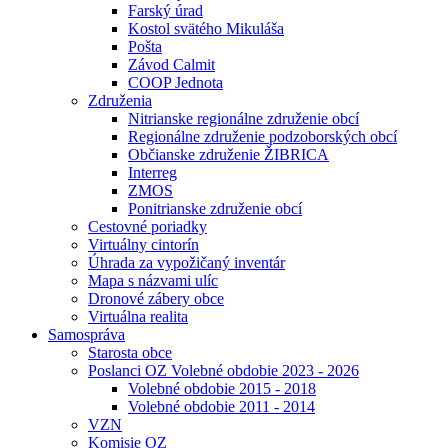
Farský úrad
Kostol svätého Mikuláša
Pošta
Závod Calmit
COOP Jednota
Združenia
Nitrianske regionálne združenie obcí
Regionálne združenie podzoborských obcí
Občianske združenie ŽIBRICA
Interreg
ZMOS
Ponitrianske združenie obcí
Cestovné poriadky
Virtuálny cintorín
Úhrada za vypožičaný inventár
Mapa s názvami ulíc
Dronové zábery obce
Virtuálna realita
Samospráva
Starosta obce
Poslanci OZ Volebné obdobie 2023 - 2026
Volebné obdobie 2015 - 2018
Volebné obdobie 2011 - 2014
VZN
Komisie OZ