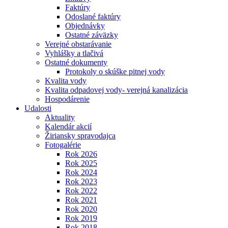
Faktúry
Odoslané faktúry
Objednávky
Ostatné záväzky
Verejné obstarávanie
Vyhlášky a tlačivá
Ostatné dokumenty
Protokoly o skúške pitnej vody
Kvalita vody
Kvalita odpadovej vody- verejná kanalizácia
Hospodárenie
Udalosti
Aktuality
Kalendár akcií
Žiriansky spravodajca
Fotogalérie
Rok 2026
Rok 2025
Rok 2024
Rok 2023
Rok 2022
Rok 2021
Rok 2020
Rok 2019
Rok 2018