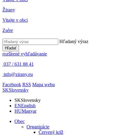
Žirany
Vitajte v obci
Zsére
Hľadaný výraz
Hľadať
rozšírené vyhľadávanie
037 / 631 88 41
info@zirany.eu
Facebook
RSS
Mapa webu
SK
Slovensky
SK
Slovensky
EN
English
HU
Magyar
Obec
Organizácie
Červený kríž