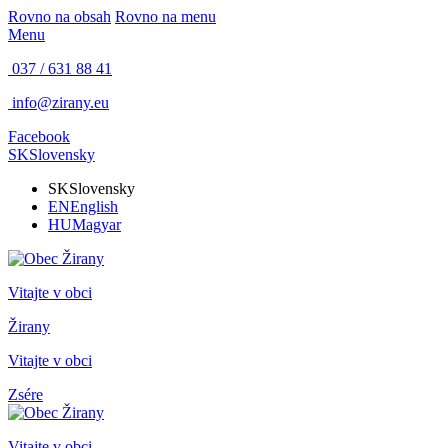
Rovno na obsah
Rovno na menu
Menu
037 / 631 88 41
info@zirany.eu
Facebook
SK
Slovensky
SK
Slovensky
EN
English
HU
Magyar
Vitajte v obci
Žirany
Vitajte v obci
Zsére
Vitajte v obci