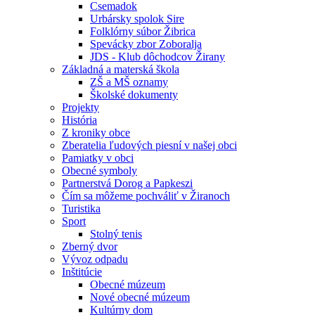
Csemadok
Urbársky spolok Sire
Folklórny súbor Žibrica
Spevácky zbor Zoboralja
JDS - Klub dôchodcov Žirany
Základná a materská škola
ZŠ a MŠ oznamy
Školské dokumenty
Projekty
História
Z kroniky obce
Zberatelia ľudových piesní v našej obci
Pamiatky v obci
Obecné symboly
Partnerstvá Dorog a Papkeszi
Čím sa môžeme pochváliť v Žiranoch
Turistika
Sport
Stolný tenis
Zberný dvor
Vývoz odpadu
Inštitúcie
Obecné múzeum
Nové obecné múzeum
Kultúrny dom