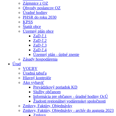
Zápisnice z OZ
Obvody poslancov OZ
Úradné hodiny
PHSR do roku 2030
KPSS
Štatút obce
Územný plán obce
ZaD č.1
ZaD č.2
ZaD č.3
ZaD č.4
Územný plán - úplné znenie
Zásady hospodárenia
Úrad
VOĽBY
Úradná tabuľa
Hlavný kontrolór
Ako vybaviť
Prevádzkový poriadok KD
Služby občanom
Informácia pre občanov - úradné hodiny OcÚ
Žiadosti regionálnej vodárenskej spoločnosti
Zmluvy, Faktúry, Objednávky
Zmluvy, Faktúry, Objednávky - archív do augusta 2023
Zmluvy