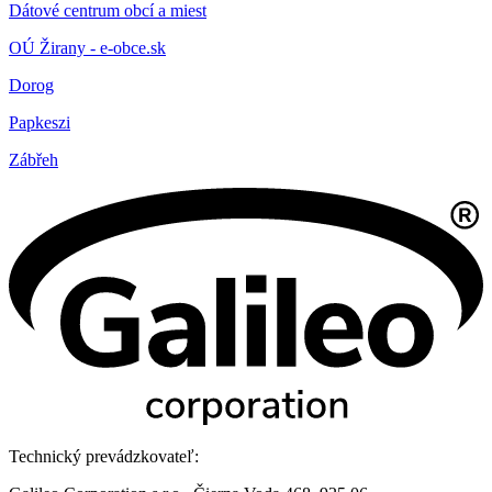
Dátové centrum obcí a miest
OÚ Žirany - e-obce.sk
Dorog
Papkeszi
Zábřeh
Technický prevádzkovateľ: