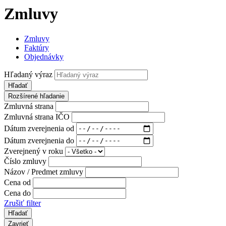
Zmluvy
Zmluvy
Faktúry
Objednávky
Hľadaný výraz
Hľadať
Rozšírené hľadanie
Zmluvná strana
Zmluvná strana IČO
Dátum zverejnenia od
Dátum zverejnenia do
Zverejnený v roku
Číslo zmluvy
Názov / Predmet zmluvy
Cena od
Cena do
Zrušiť filter
Zavrieť