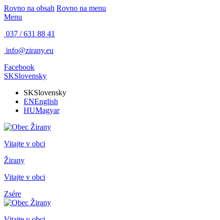
Rovno na obsah
Rovno na menu
Menu
037 / 631 88 41
info@zirany.eu
Facebook
SK
Slovensky
SK
Slovensky
EN
English
HU
Magyar
Vitajte v obci
Žirany
Vitajte v obci
Zsére
Vitajte v obci