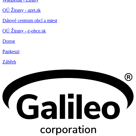
OÚ Žirany - azet.sk
Dátové centrum obcí a miest
OÚ Žirany - e-obce.sk
Dorog
Papkeszi
Zábřeh