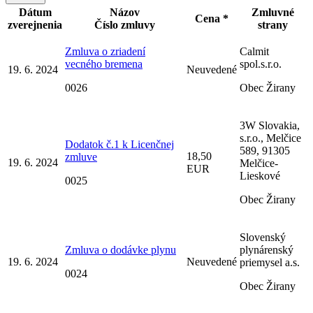
Dátum
Názov
Zmluvné
Cena *
zverejnenia
Číslo zmluvy
strany
Zmluva o zriadení
Calmit
vecného bremena
spol.s.r.o.
19. 6. 2024
Neuvedené
0026
Obec Žirany
3W Slovakia,
s.r.o., Melčice
Dodatok č.1 k Licenčnej
589, 91305
18,50
zmluve
19. 6. 2024
Melčice-
EUR
Lieskové
0025
Obec Žirany
Slovenský
Zmluva o dodávke plynu
plynárenský
19. 6. 2024
Neuvedené
priemysel a.s.
0024
Obec Žirany