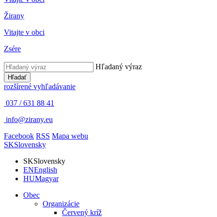
Žirany
Vitajte v obci
Zsére
Hľadaný výraz
Hľadať
rozšírené vyhľadávanie
037 / 631 88 41
info@zirany.eu
Facebook
RSS
Mapa webu
SK
Slovensky
SK
Slovensky
EN
English
HU
Magyar
Obec
Organizácie
Červený kríž