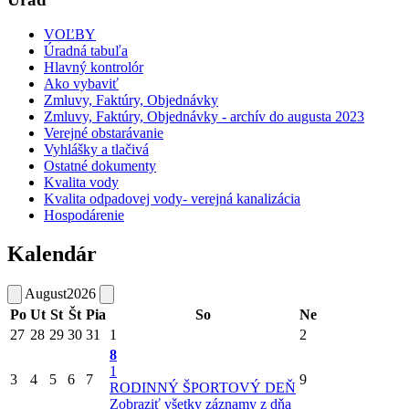
VOĽBY
Úradná tabuľa
Hlavný kontrolór
Ako vybaviť
Zmluvy, Faktúry, Objednávky
Zmluvy, Faktúry, Objednávky - archív do augusta 2023
Verejné obstarávanie
Vyhlášky a tlačivá
Ostatné dokumenty
Kvalita vody
Kvalita odpadovej vody- verejná kanalizácia
Hospodárenie
Kalendár
August
2026
Po
Ut
St
Št
Pia
So
Ne
27
28
29
30
31
1
2
8
1
3
4
5
6
7
9
RODINNÝ ŠPORTOVÝ DEŇ
Zobraziť všetky záznamy z dňa