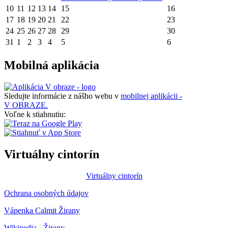
10
11
12
13
14
15
16
17
18
19
20
21
22
23
24
25
26
27
28
29
30
31
1
2
3
4
5
6
Mobilná aplikácia
Sledujte informácie z nášho webu v
mobilnej aplikácii -
V OBRAZE.
Voľne k stiahnutiu:
Virtuálny cintorín
Virtuálny cintorín
Ochrana osobných údajov
Vápenka Calmit Žirany
Wikipedia - Žirany