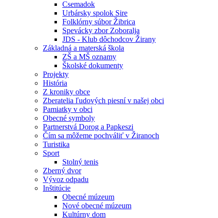
Csemadok
Urbársky spolok Sire
Folklórny súbor Žibrica
Spevácky zbor Zoboralja
JDS - Klub dôchodcov Žirany
Základná a materská škola
ZŠ a MŠ oznamy
Školské dokumenty
Projekty
História
Z kroniky obce
Zberatelia ľudových piesní v našej obci
Pamiatky v obci
Obecné symboly
Partnerstvá Dorog a Papkeszi
Čím sa môžeme pochváliť v Žiranoch
Turistika
Sport
Stolný tenis
Zberný dvor
Vývoz odpadu
Inštitúcie
Obecné múzeum
Nové obecné múzeum
Kultúrny dom