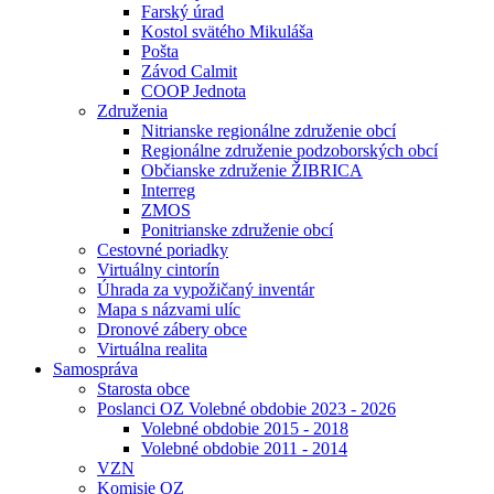
Farský úrad
Kostol svätého Mikuláša
Pošta
Závod Calmit
COOP Jednota
Združenia
Nitrianske regionálne združenie obcí
Regionálne združenie podzoborských obcí
Občianske združenie ŽIBRICA
Interreg
ZMOS
Ponitrianske združenie obcí
Cestovné poriadky
Virtuálny cintorín
Úhrada za vypožičaný inventár
Mapa s názvami ulíc
Dronové zábery obce
Virtuálna realita
Samospráva
Starosta obce
Poslanci OZ Volebné obdobie 2023 - 2026
Volebné obdobie 2015 - 2018
Volebné obdobie 2011 - 2014
VZN
Komisie OZ