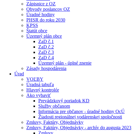
Zápisnice z OZ
Obvody poslancov OZ
Úradné hodiny
PHSR do roku 2030
KPSS
Štatút obce
Územný plán obce
ZaD č.1
ZaD č.2
ZaD č.3
ZaD č.4
Územný plán - úplné znenie
Zásady hospodárenia
Úrad
VOĽBY
Úradná tabuľa
Hlavný kontrolór
Ako vybaviť
Prevádzkový poriadok KD
Služby občanom
Informácia pre občanov - úradné hodiny OcÚ
Žiadosti regionálnej vodárenskej spoločnosti
Zmluvy, Faktúry, Objednávky
Zmluvy, Faktúry, Objednávky - archív do augusta 2023
Zmluvy