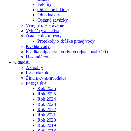
Faktúry
Odoslané faktúry
Objednávky
Ostatné záväzky
Verejné obstarávanie
Vyhlášky a tlačivá
Ostatné dokumenty
Protokoly o skúške pitnej vody
Kvalita vody
Kvalita odpadovej vody- verejná kanalizácia
Hospodárenie
Udalosti
Aktuality
Kalendár akcií
Žiriansky spravodajca
Fotogalérie
Rok 2026
Rok 2025
Rok 2024
Rok 2023
Rok 2022
Rok 2021
Rok 2020
Rok 2019
Rok 2018