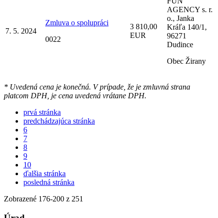
FUN
AGENCY s. r.
o., Janka
Zmluva o spolupráci
3 810,00
Kráľa 140/1,
7. 5. 2024
EUR
96271
0022
Dudince
Obec Žirany
* Uvedená cena je konečná. V prípade, že je zmluvná strana
platcom DPH, je cena uvedená vrátane DPH.
prvá stránka
predchádzajúca stránka
6
7
8
9
10
ďalšia stránka
posledná stránka
Zobrazené
176
-
200
z 251
Úrad