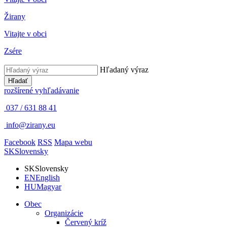
Žirany
Vitajte v obci
Zsére
Hľadaný výraz
Hľadať
rozšírené vyhľadávanie
037 / 631 88 41
info@zirany.eu
Facebook
RSS
Mapa webu
SK
Slovensky
SK
Slovensky
EN
English
HU
Magyar
Obec
Organizácie
Červený kríž