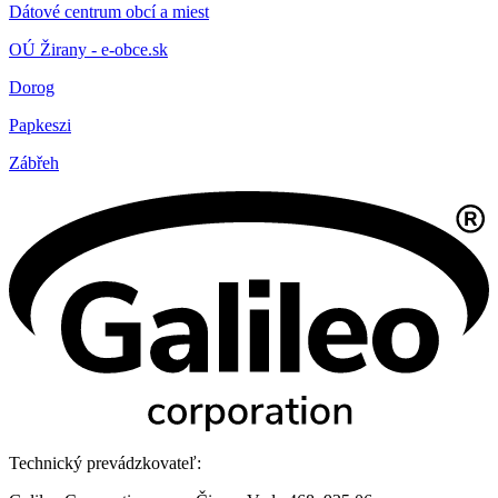
Dátové centrum obcí a miest
OÚ Žirany - e-obce.sk
Dorog
Papkeszi
Zábřeh
Technický prevádzkovateľ: