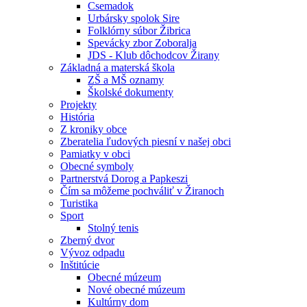
Csemadok
Urbársky spolok Sire
Folklórny súbor Žibrica
Spevácky zbor Zoboralja
JDS - Klub dôchodcov Žirany
Základná a materská škola
ZŠ a MŠ oznamy
Školské dokumenty
Projekty
História
Z kroniky obce
Zberatelia ľudových piesní v našej obci
Pamiatky v obci
Obecné symboly
Partnerstvá Dorog a Papkeszi
Čím sa môžeme pochváliť v Žiranoch
Turistika
Sport
Stolný tenis
Zberný dvor
Vývoz odpadu
Inštitúcie
Obecné múzeum
Nové obecné múzeum
Kultúrny dom