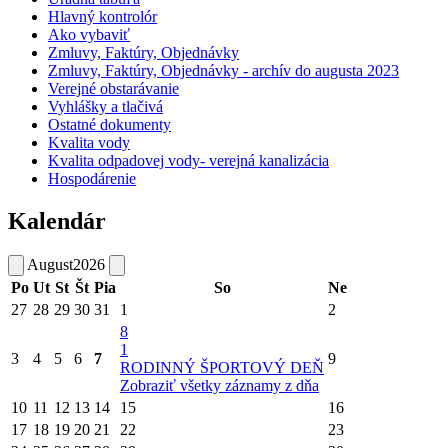
Hlavný kontrolór
Ako vybaviť
Zmluvy, Faktúry, Objednávky
Zmluvy, Faktúry, Objednávky - archív do augusta 2023
Verejné obstarávanie
Vyhlášky a tlačivá
Ostatné dokumenty
Kvalita vody
Kvalita odpadovej vody- verejná kanalizácia
Hospodárenie
Kalendár
August
2026
Po
Ut
St
Št
Pia
So
Ne
27
28
29
30
31
1
2
8
1
3
4
5
6
7
9
RODINNÝ ŠPORTOVÝ DEŇ
Zobraziť všetky záznamy z dňa
10
11
12
13
14
15
16
17
18
19
20
21
22
23