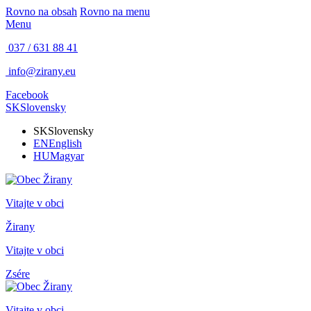
Rovno na obsah
Rovno na menu
Menu
037 / 631 88 41
info@zirany.eu
Facebook
SK
Slovensky
SK
Slovensky
EN
English
HU
Magyar
Vitajte v obci
Žirany
Vitajte v obci
Zsére
Vitajte v obci