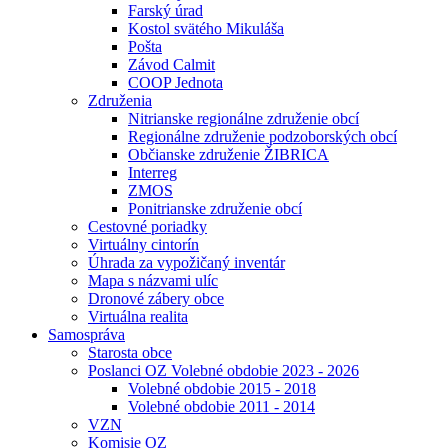
Farský úrad
Kostol svätého Mikuláša
Pošta
Závod Calmit
COOP Jednota
Združenia
Nitrianske regionálne združenie obcí
Regionálne združenie podzoborských obcí
Občianske združenie ŽIBRICA
Interreg
ZMOS
Ponitrianske združenie obcí
Cestovné poriadky
Virtuálny cintorín
Úhrada za vypožičaný inventár
Mapa s názvami ulíc
Dronové zábery obce
Virtuálna realita
Samospráva
Starosta obce
Poslanci OZ Volebné obdobie 2023 - 2026
Volebné obdobie 2015 - 2018
Volebné obdobie 2011 - 2014
VZN
Komisie OZ