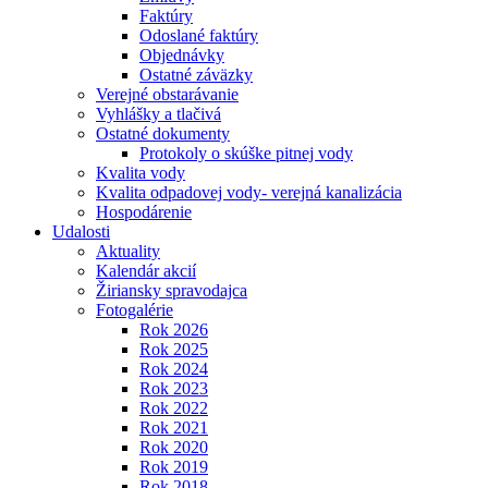
Faktúry
Odoslané faktúry
Objednávky
Ostatné záväzky
Verejné obstarávanie
Vyhlášky a tlačivá
Ostatné dokumenty
Protokoly o skúške pitnej vody
Kvalita vody
Kvalita odpadovej vody- verejná kanalizácia
Hospodárenie
Udalosti
Aktuality
Kalendár akcií
Žiriansky spravodajca
Fotogalérie
Rok 2026
Rok 2025
Rok 2024
Rok 2023
Rok 2022
Rok 2021
Rok 2020
Rok 2019
Rok 2018