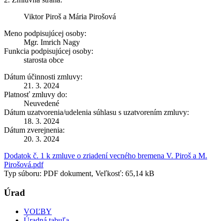
Viktor Piroš a Mária Pirošová
Meno podpisujúcej osoby:
Mgr. Imrich Nagy
Funkcia podpisujúcej osoby:
starosta obce
Dátum účinnosti zmluvy:
21. 3. 2024
Platnosť zmluvy do:
Neuvedené
Dátum uzatvorenia/udelenia súhlasu s uzatvorením zmluvy:
18. 3. 2024
Dátum zverejnenia:
20. 3. 2024
Dodatok č. 1 k zmluve o zriadení vecného bremena V. Piroš a M.
Pirošová.pdf
Typ súboru: PDF dokument, Veľkosť: 65,14 kB
Úrad
VOĽBY
Úradná tabuľa