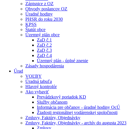
Zápisnice z OZ
Obvody poslancov OZ
Úradné hodiny
PHSR do roku 2030
KPSS
Štatút obce
Územný plán obce
ZaD č.1
ZaD č.2
ZaD č.3
ZaD č.4
Územný plán - úplné znenie
Zásady hospodárenia
Úrad
VOĽBY
Úradná tabuľa
Hlavný kontrolór
Ako vybaviť
Prevádzkový poriadok KD
Služby občanom
Informácia pre občanov - úradné hodiny OcÚ
Žiadosti regionálnej vodárenskej spoločnosti
Zmluvy, Faktúry, Objednávky
Zmluvy, Faktúry, Objednávky - archív do augusta 2023
Zmluvy