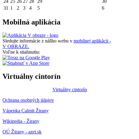
24
25
26
27
28
29
30
31
1
2
3
4
5
6
Mobilná aplikácia
Sledujte informácie z nášho webu v
mobilnej aplikácii -
V OBRAZE.
Voľne k stiahnutiu:
Virtuálny cintorín
Virtuálny cintorín
Ochrana osobných údajov
Vápenka Calmit Žirany
Wikipedia - Žirany
OÚ Žirany - azet.sk