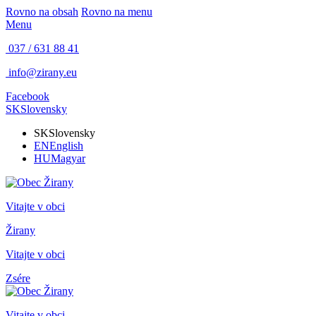
Rovno na obsah
Rovno na menu
Menu
037 / 631 88 41
info@zirany.eu
Facebook
SK
Slovensky
SK
Slovensky
EN
English
HU
Magyar
Vitajte v obci
Žirany
Vitajte v obci
Zsére
Vitajte v obci