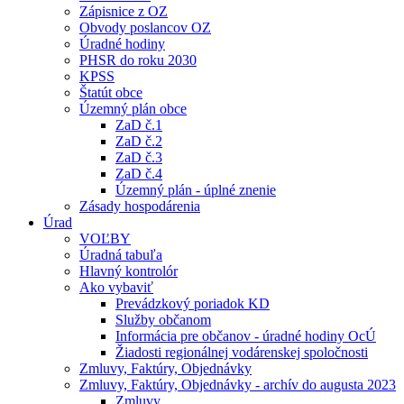
Zápisnice z OZ
Obvody poslancov OZ
Úradné hodiny
PHSR do roku 2030
KPSS
Štatút obce
Územný plán obce
ZaD č.1
ZaD č.2
ZaD č.3
ZaD č.4
Územný plán - úplné znenie
Zásady hospodárenia
Úrad
VOĽBY
Úradná tabuľa
Hlavný kontrolór
Ako vybaviť
Prevádzkový poriadok KD
Služby občanom
Informácia pre občanov - úradné hodiny OcÚ
Žiadosti regionálnej vodárenskej spoločnosti
Zmluvy, Faktúry, Objednávky
Zmluvy, Faktúry, Objednávky - archív do augusta 2023
Zmluvy