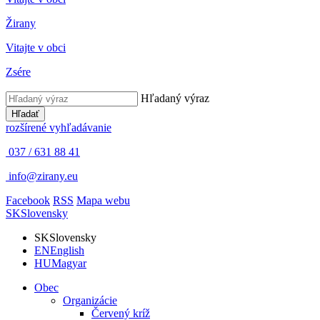
Žirany
Vitajte v obci
Zsére
Hľadaný výraz
Hľadať
rozšírené vyhľadávanie
037 / 631 88 41
info@zirany.eu
Facebook
RSS
Mapa webu
SK
Slovensky
SK
Slovensky
EN
English
HU
Magyar
Obec
Organizácie
Červený kríž