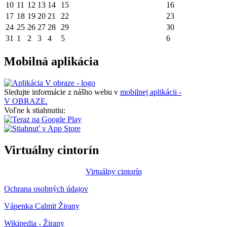
10
11
12
13
14
15
16
17
18
19
20
21
22
23
24
25
26
27
28
29
30
31
1
2
3
4
5
6
Mobilná aplikácia
Sledujte informácie z nášho webu v
mobilnej aplikácii -
V OBRAZE.
Voľne k stiahnutiu:
Virtuálny cintorín
Virtuálny cintorín
Ochrana osobných údajov
Vápenka Calmit Žirany
Wikipedia - Žirany