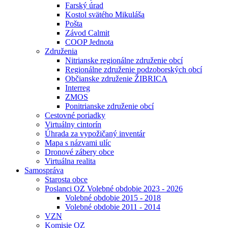
Farský úrad
Kostol svätého Mikuláša
Pošta
Závod Calmit
COOP Jednota
Združenia
Nitrianske regionálne združenie obcí
Regionálne združenie podzoborských obcí
Občianske združenie ŽIBRICA
Interreg
ZMOS
Ponitrianske združenie obcí
Cestovné poriadky
Virtuálny cintorín
Úhrada za vypožičaný inventár
Mapa s názvami ulíc
Dronové zábery obce
Virtuálna realita
Samospráva
Starosta obce
Poslanci OZ Volebné obdobie 2023 - 2026
Volebné obdobie 2015 - 2018
Volebné obdobie 2011 - 2014
VZN
Komisie OZ