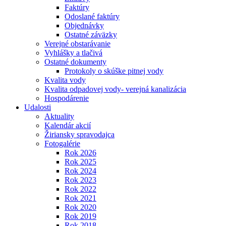
Faktúry
Odoslané faktúry
Objednávky
Ostatné záväzky
Verejné obstarávanie
Vyhlášky a tlačivá
Ostatné dokumenty
Protokoly o skúške pitnej vody
Kvalita vody
Kvalita odpadovej vody- verejná kanalizácia
Hospodárenie
Udalosti
Aktuality
Kalendár akcií
Žiriansky spravodajca
Fotogalérie
Rok 2026
Rok 2025
Rok 2024
Rok 2023
Rok 2022
Rok 2021
Rok 2020
Rok 2019
Rok 2018