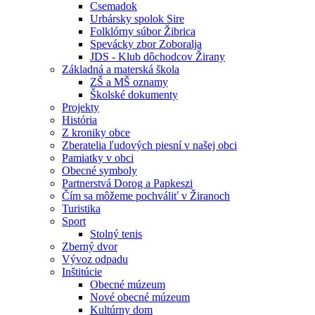
Csemadok
Urbársky spolok Sire
Folklórny súbor Žibrica
Spevácky zbor Zoboralja
JDS - Klub dôchodcov Žirany
Základná a materská škola
ZŠ a MŠ oznamy
Školské dokumenty
Projekty
História
Z kroniky obce
Zberatelia ľudových piesní v našej obci
Pamiatky v obci
Obecné symboly
Partnerstvá Dorog a Papkeszi
Čím sa môžeme pochváliť v Žiranoch
Turistika
Sport
Stolný tenis
Zberný dvor
Vývoz odpadu
Inštitúcie
Obecné múzeum
Nové obecné múzeum
Kultúrny dom