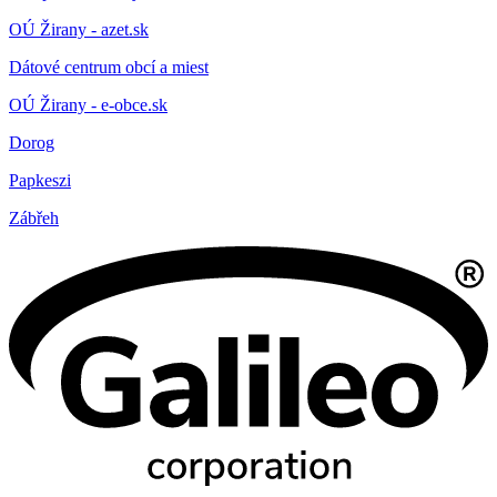
OÚ Žirany - azet.sk
Dátové centrum obcí a miest
OÚ Žirany - e-obce.sk
Dorog
Papkeszi
Zábřeh